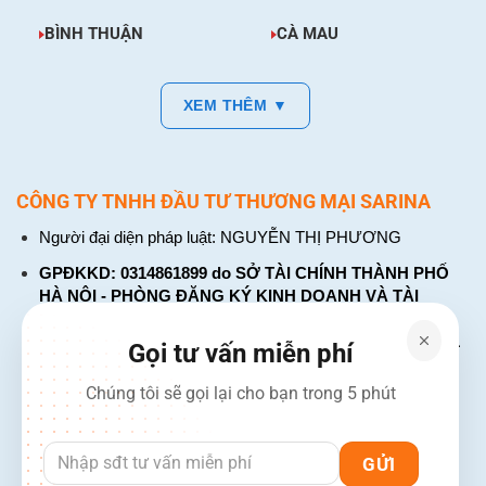
BÌNH THUẬN
CÀ MAU
XEM THÊM ▼
CÔNG TY TNHH ĐẦU TƯ THƯƠNG MẠI SARINA
Người đại diện pháp luật: NGUYỄN THỊ PHƯƠNG
GPĐKKD: 0314861899 do SỞ TÀI CHÍNH THÀNH PHỐ
HÀ NỘI - PHÒNG ĐĂNG KÝ KINH DOANH VÀ TÀI
CHÍNH DOANH NGHIỆP cấp. Đăng ký lần đầu: ngày 26
tháng 01 năm 2018. Đăng ký thay đổi lần thứ: 4, ngày 31
Gọi tư vấn miễn phí
tháng 03 năm 2026
Chúng tôi sẽ gọi lại cho bạn trong 5 phút
226 Đường Láng, Đống Đa, Hà Nội
137 Đường Hòa Hưng, Phường 12, Quận 10, TP. Hồ Chí
Minh