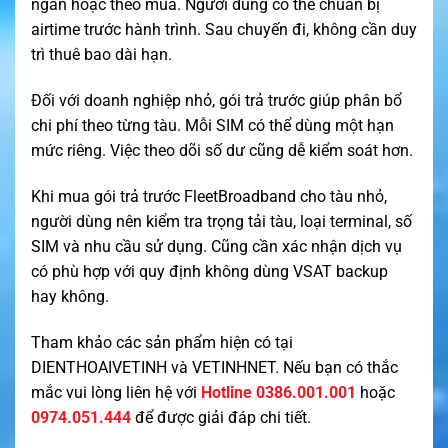
ngắn hoặc theo mùa. Người dùng có thể chuẩn bị
airtime trước hành trình. Sau chuyến đi, không cần duy
trì thuê bao dài hạn.
Đối với doanh nghiệp nhỏ, gói trả trước giúp phân bổ
chi phí theo từng tàu. Mỗi SIM có thể dùng một hạn
mức riêng. Việc theo dõi số dư cũng dễ kiểm soát hơn.
Khi mua gói trả trước FleetBroadband cho tàu nhỏ,
người dùng nên kiểm tra trọng tải tàu, loại terminal, số
SIM và nhu cầu sử dụng. Cũng cần xác nhận dịch vụ
có phù hợp với quy định không dùng VSAT backup
hay không.
Tham khảo các sản phẩm hiện có tại
DIENTHOAIVETINH
và
VETINHNET
. Nếu bạn có thắc
mắc vui lòng liên hệ với
Hotline 0386.001.001
hoặc
0974.051.444
để được giải đáp chi tiết.