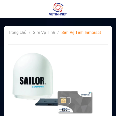
Skip
to
content
Trang chủ
/
Sim Vệ Tinh
/
Sim Vệ Tinh Inmarsat