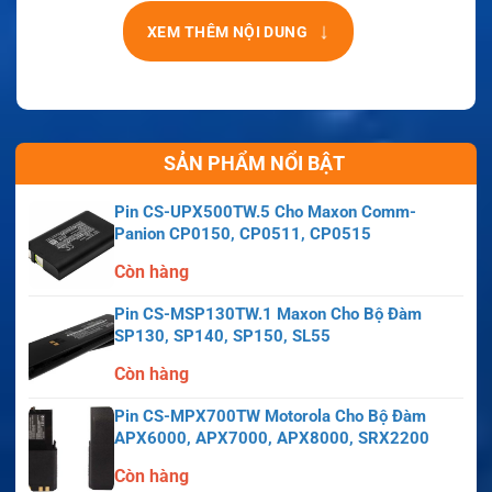
↓
XEM THÊM NỘI DUNG
SẢN PHẨM NỔI BẬT
Pin CS-UPX500TW.5 Cho Maxon Comm-
Panion CP0150, CP0511, CP0515
Còn hàng
Pin CS-MSP130TW.1 Maxon Cho Bộ Đàm
SP130, SP140, SP150, SL55
Còn hàng
Pin CS-MPX700TW Motorola Cho Bộ Đàm
APX6000, APX7000, APX8000, SRX2200
Còn hàng