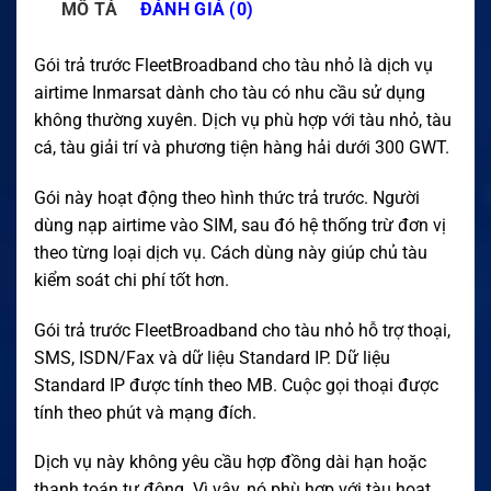
MÔ TẢ
ĐÁNH GIÁ (0)
Gói trả trước FleetBroadband cho tàu nhỏ là dịch vụ
airtime Inmarsat dành cho tàu có nhu cầu sử dụng
không thường xuyên. Dịch vụ phù hợp với tàu nhỏ, tàu
cá, tàu giải trí và phương tiện hàng hải dưới 300 GWT.
Gói này hoạt động theo hình thức trả trước. Người
dùng nạp airtime vào SIM, sau đó hệ thống trừ đơn vị
theo từng loại dịch vụ. Cách dùng này giúp chủ tàu
kiểm soát chi phí tốt hơn.
Gói trả trước FleetBroadband cho tàu nhỏ hỗ trợ thoại,
SMS, ISDN/Fax và dữ liệu Standard IP. Dữ liệu
Standard IP được tính theo MB. Cuộc gọi thoại được
tính theo phút và mạng đích.
Dịch vụ này không yêu cầu hợp đồng dài hạn hoặc
thanh toán tự động. Vì vậy, nó phù hợp với tàu hoạt