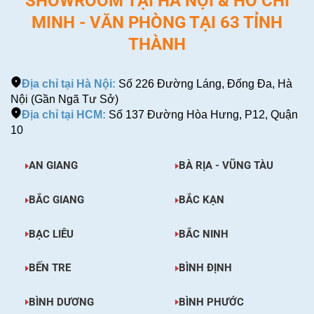
SHOWROOM TẠI HÀ NỘI & HỒ CHÍ
MINH - VĂN PHÒNG TẠI 63 TỈNH
THÀNH
Địa chỉ tại Hà Nội:
Số 226 Đường Láng, Đống Đa, Hà
Nội (Gần Ngã Tư Sở)
Địa chỉ tại HCM:
Số 137 Đường Hòa Hưng, P12, Quận
10
AN GIANG
BÀ RỊA - VŨNG TÀU
BẮC GIANG
BẮC KẠN
BẠC LIÊU
BẮC NINH
BẾN TRE
BÌNH ĐỊNH
BÌNH DƯƠNG
BÌNH PHƯỚC