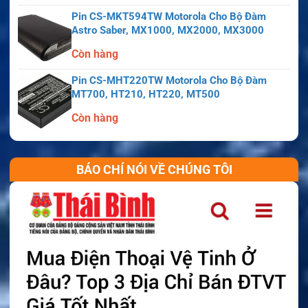
Pin CS-MKT594TW Motorola Cho Bộ Đàm
Astro Saber, MX1000, MX2000, MX3000
Còn hàng
Pin CS-MHT220TW Motorola Cho Bộ Đàm
MT700, HT210, HT220, MT500
Còn hàng
BÁO CHÍ NÓI VỀ CHÚNG TÔI