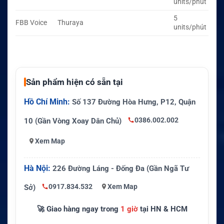
units/phút
5
FBB Voice
Thuraya
units/phút
Sản phẩm hiện có sẵn tại
Hồ Chí Minh:
Số 137 Đường Hòa Hưng, P12, Quận
0386.002.002
10 (Gần Vòng Xoay Dân Chủ)
Xem Map
Hà Nội:
226 Đường Láng - Đống Đa (Gần Ngã Tư
0917.834.532
Xem Map
Sở)
🚀 Giao hàng ngay trong
1 giờ
tại HN & HCM