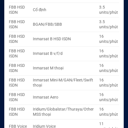
FBB HSD
3.5
Cố định
ISDN
units/phút
FBB HSD
3.5
BGAN/FBB/SBB
ISDN
units/phút
FBB HSD
16
Inmarsat B HSD ISDN
ISDN
units/phút
FBB HSD
16
Inmarsat B v/f/d
ISDN
units/phút
FBB HSD
16
Inmarsat M thoại
ISDN
units/phút
FBB HSD
Inmarsat Mini-M/GAN/Fleet/Swift
16
ISDN
thoại
units/phút
FBB HSD
16
Inmarsat Aero
ISDN
units/phút
FBB HSD
Iridium/Globalstar/Thuraya/Other
16
ISDN
MSS thoại
units/phút
11
FBB Voice
Iridium Voice