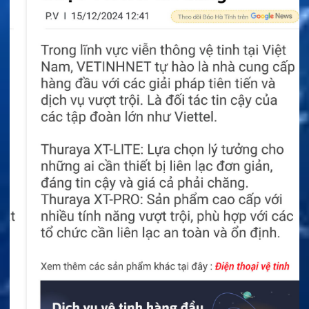
Bảo trì phòng ngừa được cung cấp trong các cấp phù
hợp. Quá trình kiểm tra giúp nhận diện linh kiện xuống
cấp hoặc cấu hình chưa tối ưu. Chủ tàu có thể chủ
động xử lý trước khi xảy ra sự cố lớn.
Inmarsat FX Fleet Care 1M giúp kiểm soát ngân sách
bằng mức phí định kỳ. Một số chi phí bảo trì và nhân
công được đưa vào phạm vi dịch vụ. Quyền lợi cụ thể
vẫn phụ thuộc cấp đăng ký.
Sim Gọi Điện Thoại Trả Trước FleetPhone
SIM Vệ Tinh Inmarsat – Thẻ SIM liên lạc vệ tinh
cho nhiều dịch vụ Inmarsat
SIM Vệ Tinh Thanh Toán Hàng Tháng Inmarsat
BGAN
SIM Vệ Tinh Thanh Toán Hàng Tháng Inmarsat
FleetPhone