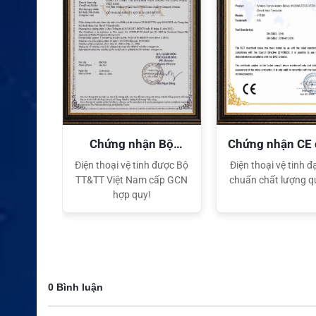
quyền
Chứng nhận Bộ
Chứng nhận CE
TT&TT
tế
ại lý Độc
Điện thoại vệ tinh được Bộ
Điện thoại vệ tinh đạ
ng hiệu
TT&TT Việt Nam cấp GCN
chuẩn chất lượng q
t Nam
hợp quy!
0 Bình luận