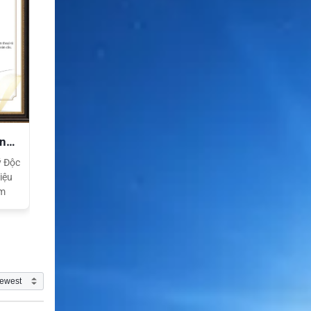
ền
ý Độc
iệu
am