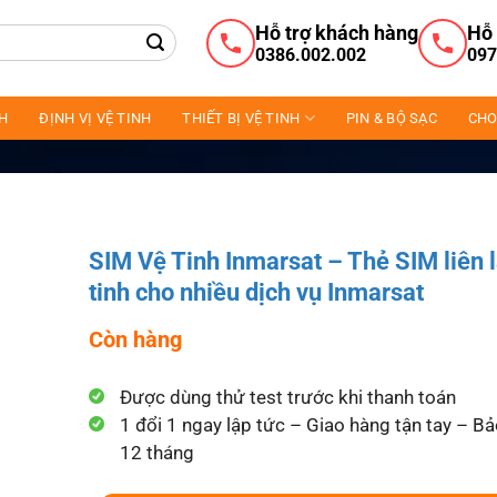
Hỗ trợ khách hàng
Hỗ 
0386.002.002
097
NH
ĐỊNH VỊ VỆ TINH
THIẾT BỊ VỆ TINH
PIN & BỘ SẠC
CHO
SIM Vệ Tinh Inmarsat – Thẻ SIM liên 
tinh cho nhiều dịch vụ Inmarsat
Còn hàng
Được dùng thử test trước khi thanh toán
1 đổi 1 ngay lập tức – Giao hàng tận tay – B
12 tháng