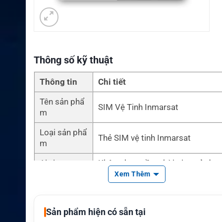
Thông số kỹ thuật
Thông tin
Chi tiết
Tên sản phẩ
SIM Vệ Tinh Inmarsat
m
Loại sản phẩ
Thẻ SIM vệ tinh Inmarsat
m
Airtime
Không bao gồm thời gian sử dụn
Xem Thêm
Dịch vụ liên
IsatPhone, BGAN, FleetBroadband
quan
t One, FleetPhone
Sản phẩm hiện có sẵn tại
Thiết bị tươn
Thiết bị Inmarsat phù hợp với từn