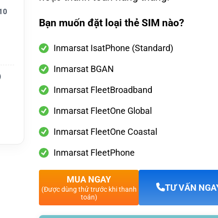
10
Bạn muốn đặt loại thẻ SIM nào?
Inmarsat IsatPhone (Standard)
Inmarsat BGAN
)
 bán
Inmarsat FleetBroadband
nh, liê
Inmarsat FleetOne Global
Inmarsat FleetOne Coastal
ói cước
Inmarsat FleetPhone
MUA NGAY
TƯ VẤN NGA
(Được dùng thử trước khi thanh
toán)