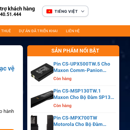
trợ khách hàng
TIẾNG VIỆT
40.51.444
 THUÊ
DỰ ÁN ĐÃ TRIỂN KHAI
LIÊN HỆ
SẢN PHẨM NỔI BẬT
Pin CS-UPX500TW.5 Cho
lạc vệ
Maxon Comm-Panion
CP0150, CP0511, CP0515
Còn hàng
Pin CS-MSP130TW.1
Maxon Cho Bộ Đàm SP130,
SP140, SP150, SL55
Còn hàng
ảo hành
Pin CS-MPX700TW
Motorola Cho Bộ Đàm