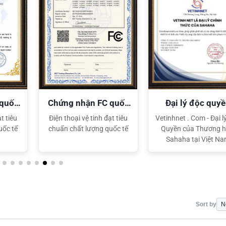
 quốc
Chứng nhận FC quốc
Đại lý độc quy
tế
Sahaha
t tiêu
Điện thoại vệ tinh đạt tiêu
Vetinhnet . Com - Đại l
uốc tế
chuẩn chất lượng quốc tế
Quyền của Thương h
Sahaha tại Việt N
Sort by