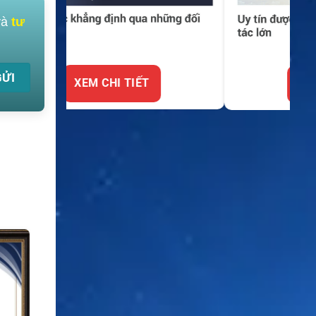
và
tư
XEM CHI TIẾT