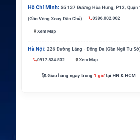
g thích
vụ
Hồ Chí Minh:
Số 137 Đường Hòa Hưng, P12, Quận 
Hình thức sử
Mua SIM riêng, mua airtime riêng
0386.002.002
(Gần Vòng Xoay Dân Chủ)
dụng
Xem Map
Kích hoạt
Cần hoàn tất mẫu kích hoạt SIM
Số lượng đặt
Hà Nội:
226 Đường Láng - Đống Đa (Gần Ngã Tư Sở
Tối đa 5 SIM theo chính sách nhà
online
0917.834.532
Xem Map
Hàng hải, vùng xa, cứu hộ, công trì
Ứng dụng
n lạc dự phòng
🚀 Giao hàng ngay trong
1 giờ
tại HN & HCM
Cần xác nhận đúng loại SIM và g
Lưu ý
trước khi dùng