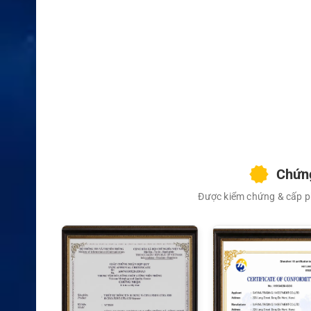
XEM CHI TIẾT
Chứng
Được kiểm chứng & cấp ph