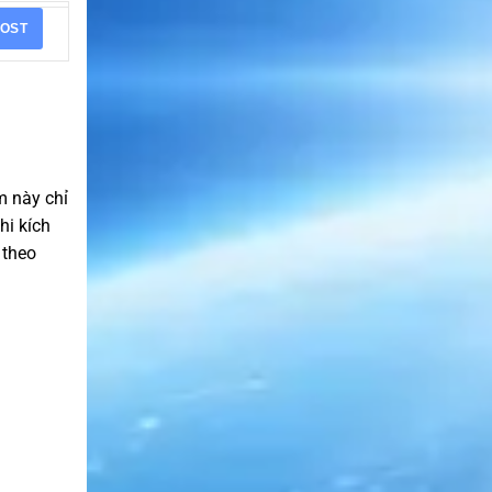
OST
m này chỉ
hi kích
 theo