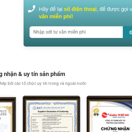
Hãy để lại
số điện thoại
, để được gọi 
vấn miễn phí!
XEM CHI TIẾT
XEM CHI TIẾT
 nhận & uy tín sản phẩm
ép bởi các tổ chức uy tín trong và ngoài nước