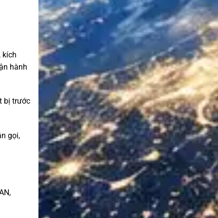
 kích
vận hành
 bị trước
n gọi,
AN,