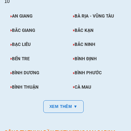
10
AN GIANG
BÀ RỊA - VŨNG TÀU
BẮC GIANG
BẮC KẠN
BẠC LIÊU
BẮC NINH
BẾN TRE
BÌNH ĐỊNH
BÌNH DƯƠNG
BÌNH PHƯỚC
BÌNH THUẬN
CÀ MAU
XEM THÊM ▼