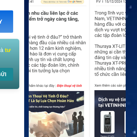
Y
và
tư