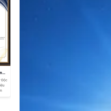
ền
ý Độc
iệu
am