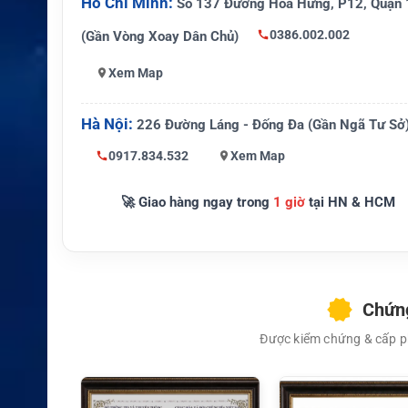
Hồ Chí Minh:
Số 137 Đường Hòa Hưng, P12, Quận 
0386.002.002
(Gần Vòng Xoay Dân Chủ)
Xem Map
XEM CHI TIẾT
Hà Nội:
226 Đường Láng - Đống Đa (Gần Ngã Tư Sở
0917.834.532
Xem Map
🚀 Giao hàng ngay trong
1 giờ
tại HN & HCM
Chứng
Được kiểm chứng & cấp ph