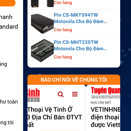
APX6000, APX7000,
Còn hàng
APX8000, SRX2200
Pin CS-MKT594TW
thanh
Motorola Cho Bộ Đàm
tandard
Astro Saber, MX1000,
Còn hàng
MX2000, MX3000
Pin CS-MHT220TW
Motorola Cho Bộ Đàm
MT700, HT210, HT220,
Còn hàng
MT500
áng
BÁO CHÍ NÓI VỀ CHÚNG TÔI
như toàn
ng tôi