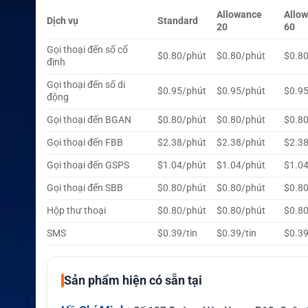
Allowance
Allo
Tạm ngưng gó
Không áp dụng
Cần kiể
C
Dịch vụ
Standard
20
60
i
cho Standard
m tra
m
Gọi thoại đến số cố
$0.80/phút
$0.80/phút
$0.8
định
Gọi thoại đến số di
$0.95/phút
$0.95/phút
$0.9
động
Gọi thoại đến BGAN
$0.80/phút
$0.80/phút
$0.8
Gọi thoại đến FBB
$2.38/phút
$2.38/phút
$2.3
Gọi thoại đến GSPS
$1.04/phút
$1.04/phút
$1.0
Gọi thoại đến SBB
$0.80/phút
$0.80/phút
$0.8
Hộp thư thoại
$0.80/phút
$0.80/phút
$0.8
SMS
$0.39/tin
$0.39/tin
$0.39
Sản phẩm hiện có sẵn tại