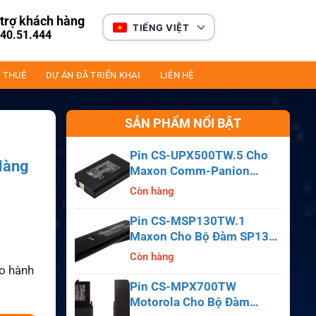
trợ khách hàng
TIẾNG VIỆT
40.51.444
 THUÊ
DỰ ÁN ĐÃ TRIỂN KHAI
LIÊN HỆ
SẢN PHẨM NỔI BẬT
Pin CS-UPX500TW.5 Cho
Hàng
Maxon Comm-Panion
CP0150, CP0511, CP0515
Còn hàng
Pin CS-MSP130TW.1
Maxon Cho Bộ Đàm SP130,
SP140, SP150, SL55
Còn hàng
ảo hành
Pin CS-MPX700TW
Motorola Cho Bộ Đàm