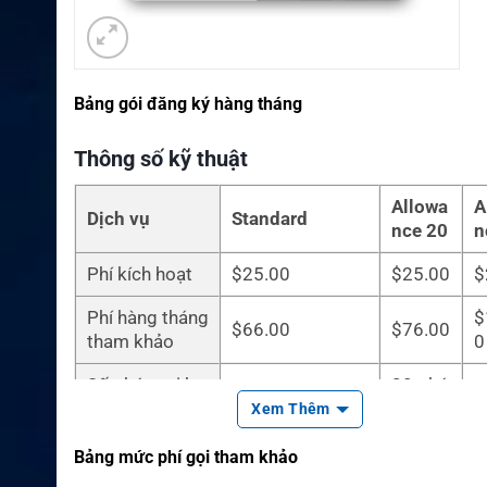
Bảng gói đăng ký hàng tháng
Thông số kỹ thuật
Allowa
A
Dịch vụ
Standard
nce 20
n
Phí kích hoạt
$25.00
$25.00
$
Phí hàng tháng
$
$66.00
$76.00
tham khảo
0
Số phút gọi ba
20 phú
10 phút
6
o gồm
t
Xem Thêm
Hợp đồng tối t
3 thán
Bảng mức phí gọi tham khảo
3 tháng
3
hiểu
g