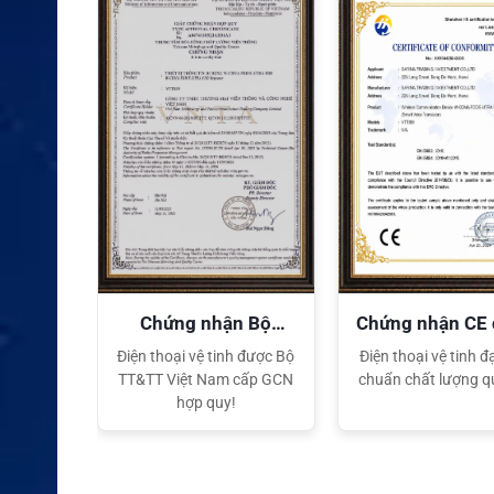
quyền
Chứng nhận Bộ
Chứng nhận CE
TT&TT
tế
ại lý Độc
Điện thoại vệ tinh được Bộ
Điện thoại vệ tinh đạ
ng hiệu
TT&TT Việt Nam cấp GCN
chuẩn chất lượng q
t Nam
hợp quy!