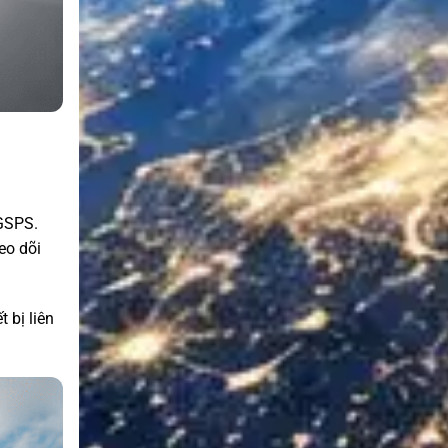
 GSPS.
eo dõi
 bị liên