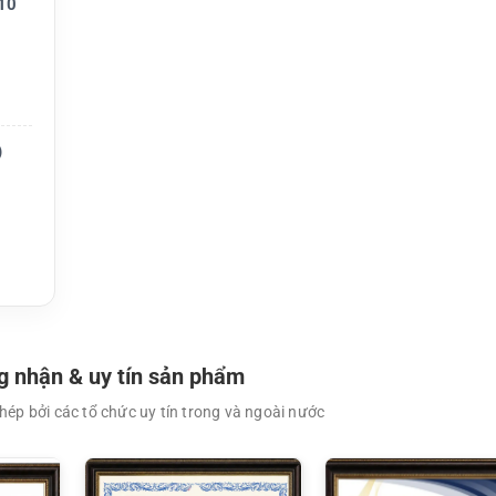
10
XEM CHI TIẾT
XEM CHI TIẾT
)
 nhận & uy tín sản phẩm
ép bởi các tổ chức uy tín trong và ngoài nước