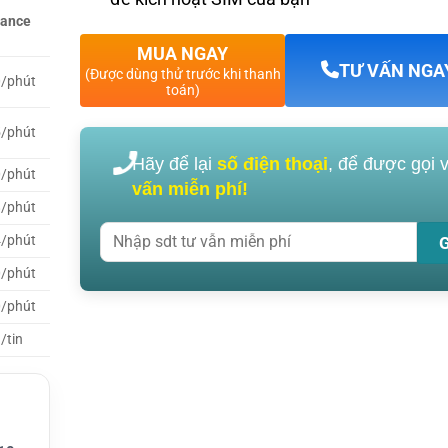
wance
ần kiể
 tra
MUA NGAY
TƯ VẤN NGA
(Được dùng thử trước khi thanh
0/phút
toán)
5/phút
Hãy để lại
số điện thoại
, để được gọi 
0/phút
vấn miễn phí!
8/phút
4/phút
0/phút
0/phút
/tin