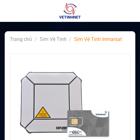
Skip
to
content
Trang chủ
/
Sim Vệ Tinh
/
Sim Vệ Tinh Inmarsat