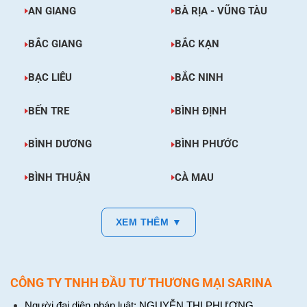
AN GIANG
BÀ RỊA - VŨNG TÀU
BẮC GIANG
BẮC KẠN
BẠC LIÊU
BẮC NINH
BẾN TRE
BÌNH ĐỊNH
BÌNH DƯƠNG
BÌNH PHƯỚC
BÌNH THUẬN
CÀ MAU
XEM THÊM ▼
CÔNG TY TNHH ĐẦU TƯ THƯƠNG MẠI SARINA
Người đại diện pháp luật: NGUYỄN THỊ PHƯƠNG