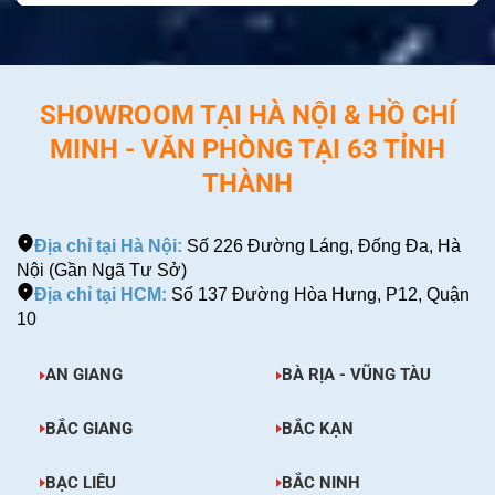
SHOWROOM TẠI HÀ NỘI & HỒ CHÍ
MINH - VĂN PHÒNG TẠI 63 TỈNH
THÀNH
Địa chỉ tại Hà Nội:
Số 226 Đường Láng, Đống Đa, Hà
Nội (Gần Ngã Tư Sở)
Địa chỉ tại HCM:
Số 137 Đường Hòa Hưng, P12, Quận
10
AN GIANG
BÀ RỊA - VŨNG TÀU
BẮC GIANG
BẮC KẠN
BẠC LIÊU
BẮC NINH