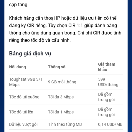
cập tăng.
Khách hàng cần thoại IP hoặc dữ liệu ưu tiên có thể
đăng ký CIR riêng. Tùy chọn CIR 1:1 giúp dành băng
thông cho ứng dụng quan trọng. Chi phí CIR được tính
riêng theo tốc độ và cấu hình.
Bảng giá dịch vụ
Giá tham
Nội dung
Thông số
khảo
Toughsat 9GB 3/1
599
9 GB mỗi tháng
Mbps
USD/tháng
Đã gồm
Tốc độ tải xuống
Tối đa 3 Mbps
trong gói
Đã gồm
Tốc độ tải lên
Tối đa 1 Mbps
trong gói
Dữ liệu vượt gói
Tính theo từng MB
0,14 USD/MB