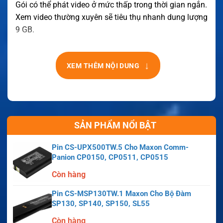
Gói có thể phát video ở mức thấp trong thời gian ngắn.
Xem video thường xuyên sẽ tiêu thụ nhanh dung lượng
9 GB.
↓
XEM THÊM NỘI DUNG
SẢN PHẨM NỔI BẬT
Pin CS-UPX500TW.5 Cho Maxon Comm-
Panion CP0150, CP0511, CP0515
Còn hàng
Pin CS-MSP130TW.1 Maxon Cho Bộ Đàm
SP130, SP140, SP150, SL55
Còn hàng