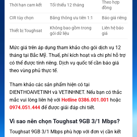
Theo hợp
Thời hạn cam kết
Tối thiểu 12 tháng
đồng
CIR tùy chọn
Băng thông ưu tiên 1:1
Báo giá riêng
Không bao gồm trong
Liên hệ báo
Thiết bị Toughsat
gói dữ liệu
giá
Mức giá trên áp dụng tham khảo cho gói dịch vụ 12
tháng tại Bắc Mỹ. Thuế, phí kích hoạt và chi phí hỗ trợ
có thể được tính riêng. Dịch vụ quốc tế cần báo giá
theo vùng phủ thực tế.
Tham khảo các sản phẩm hiện có tại
DIENTHOAIVETINH
và
VETINHNET
. Nếu bạn có thắc
mắc vui lòng liên hệ với
Hotline 0386.001.001
hoặc
0974.051.444
để được giải đáp chi tiết.
Vì sao nên chọn Toughsat 9GB 3/1 Mbps?
Toughsat 9GB 3/1 Mbps phù hợp với đơn vị cần kết