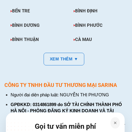
BẾN TRE
BÌNH ĐỊNH
BÌNH DƯƠNG
BÌNH PHƯỚC
BÌNH THUẬN
CÀ MAU
XEM THÊM ▼
CÔNG TY TNHH ĐẦU TƯ THƯƠNG MẠI SARINA
Người đại diện pháp luật: NGUYỄN THỊ PHƯƠNG
GPĐKKD: 0314861899 do SỞ TÀI CHÍNH THÀNH PHỐ
HÀ NỘI - PHÒNG ĐĂNG KÝ KINH DOANH VÀ TÀI
CHÍNH DOANH NGHIỆP cấp. Đăng ký lần đầu: ngày 26
tháng 01 năm 2018. Đăng ký thay đổi lần thứ: 4, ngày 31
Gọi tư vấn miễn phí
tháng 03 năm 2026