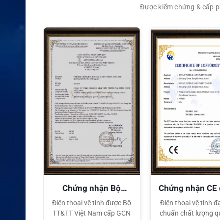
Được kiểm chứng & cấp ph
XEM CHI TIẾT
quyền
Chứng nhận Bộ
Chứng nhận CE
TT&TT
tế
ại lý Độc
Điện thoại vệ tinh được Bộ
Điện thoại vệ tinh đạ
ng hiệu
TT&TT Việt Nam cấp GCN
chuẩn chất lượng q