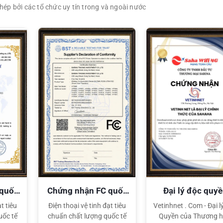
ép bởi các tổ chức uy tín trong và ngoài nước
XEM CHI TIẾT
XEM CHI TIẾT
 quốc
Chứng nhận FC quốc
Đại lý độc quy
tế
Sahaha
t tiêu
Điện thoại vệ tinh đạt tiêu
Vetinhnet . Com - Đại l
uốc tế
chuẩn chất lượng quốc tế
Quyền của Thương h