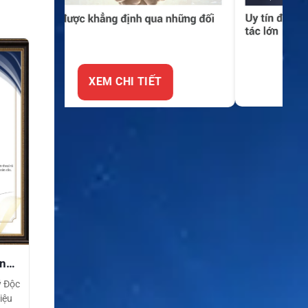
XEM CHI TIẾT
ền
ý Độc
iệu