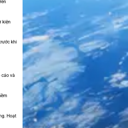
rên
ự kiện
trước khi
 cáo và
 mềm
ạng. Hoạt