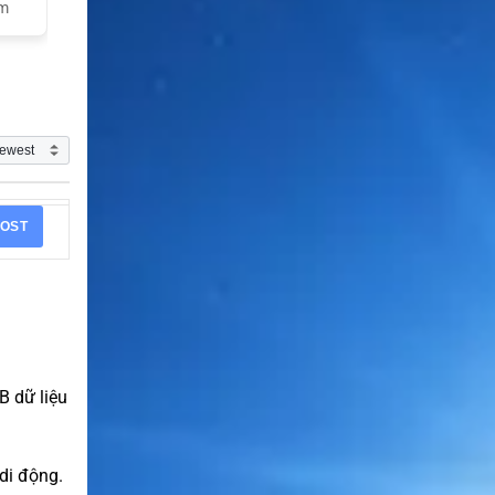
am
OST
B dữ liệu
 di động.