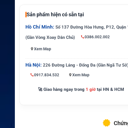
Tốc độ tải xuốn
Tối đa 20 Mbps
g
Sản phẩm hiện có sẵn tại
Tốc độ tải lên
Tối đa 5 Mbps
Hồ Chí Minh:
Số 137 Đường Hòa Hưng, P12, Quận 
Phí vượt gói
0,14 USD/MB tham khảo
0386.002.002
(Gần Vòng Xoay Dân Chủ)
Thời hạn ban đ
12 tháng
Xem Map
ầu
Vệ tinh tại Bắc
Galaxy 18 và SES-2
Hà Nội:
226 Đường Láng - Đống Đa (Gần Ngã Tư Sở
Mỹ
0917.834.532
Xem Map
Thiết bị phù hợ
Toughsat XP, Flyaway, T-100 h
p
AT tương thích
🚀 Giao hàng ngay trong
1 giờ
tại HN & HCM
Chứng