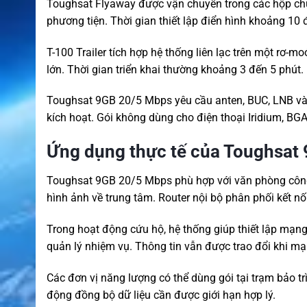
Toughsat Flyaway được vận chuyển trong các hộp chuy
phương tiện. Thời gian thiết lập điển hình khoảng 10 
T-100 Trailer tích hợp hệ thống liên lạc trên một rơ-
lớn. Thời gian triển khai thường khoảng 3 đến 5 phút.
Toughsat 9GB 20/5 Mbps yêu cầu anten, BUC, LNB và m
kích hoạt. Gói không dùng cho điện thoại Iridium, BG
Ứng dụng thực tế của Toughsat
Toughsat 9GB 20/5 Mbps phù hợp với văn phòng công 
hình ảnh về trung tâm. Router nội bộ phân phối kết nố
Trong hoạt động cứu hộ, hệ thống giúp thiết lập mạng
quản lý nhiệm vụ. Thông tin vẫn được trao đổi khi mạ
Các đơn vị năng lượng có thể dùng gói tại trạm bảo trì 
động đồng bộ dữ liệu cần được giới hạn hợp lý.