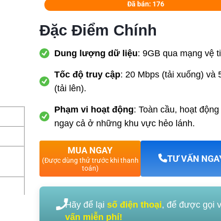
Đã bán: 176
Đặc Điểm Chính
Dung lượng dữ liệu
: 9GB qua mạng vệ ti
Tốc độ truy cập
: 20 Mbps (tải xuống) và
(tải lên).
Phạm vi hoạt động
: Toàn cầu, hoạt động
ngay cả ở những khu vực hẻo lánh.
MUA NGAY
TƯ VẤN NGA
(Được dùng thử trước khi thanh
toán)
Hãy để lại
số điện thoại
, để được gọi 
vấn miễn phí!