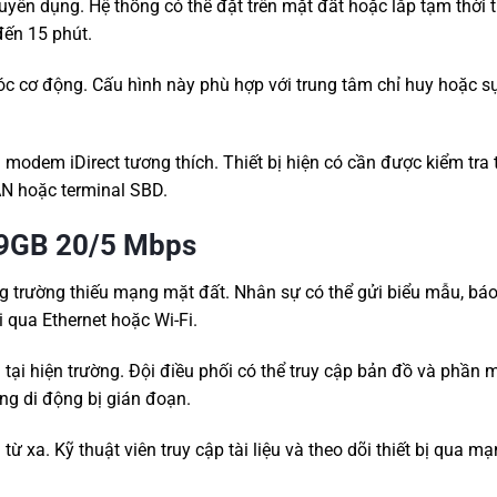
ên dụng. Hệ thống có thể đặt trên mặt đất hoặc lắp tạm thời t
đến 15 phút.
moóc cơ động. Cấu hình này phù hợp với trung tâm chỉ huy hoặc s
odem iDirect tương thích. Thiết bị hiện có cần được kiểm tra 
AN hoặc terminal SBD.
 9GB 20/5 Mbps
trường thiếu mạng mặt đất. Nhân sự có thể gửi biểu mẫu, báo
i qua Ethernet hoặc Wi-Fi.
 tại hiện trường. Đội điều phối có thể truy cập bản đồ và phần
ng di động bị gián đoạn.
từ xa. Kỹ thuật viên truy cập tài liệu và theo dõi thiết bị qua m