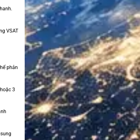
nhanh.
ang VSAT
thể phản
 hoặc 3
anh
ổ sung