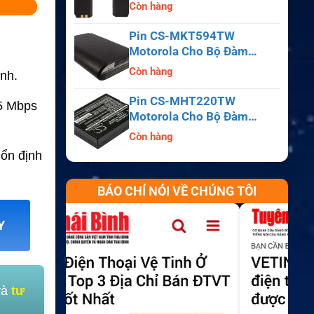
APX6000, APX7000,
Còn hàng
APX8000, SRX2200
Pin CS-MKT594TW
Motorola Cho Bộ Đàm
Astro Saber, MX1000,
Còn hàng
nh.
MX2000, MX3000
Pin CS-MHT220TW
 5 Mbps
Motorola Cho Bộ Đàm
MT700, HT210, HT220,
Còn hàng
MT500
 ổn định
BÁO CHÍ NÓI VỀ CHÚNG TÔI
Y
và
tư