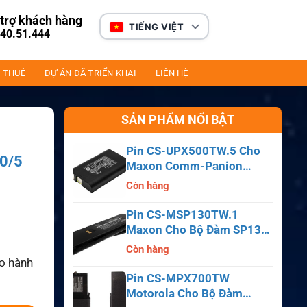
trợ khách hàng
TIẾNG VIỆT
40.51.444
 THUÊ
DỰ ÁN ĐÃ TRIỂN KHAI
LIÊN HỆ
SẢN PHẨM NỔI BẬT
Pin CS-UPX500TW.5 Cho
20/5
Maxon Comm-Panion
CP0150, CP0511, CP0515
Còn hàng
Pin CS-MSP130TW.1
Maxon Cho Bộ Đàm SP130,
SP140, SP150, SL55
Còn hàng
ảo hành
Pin CS-MPX700TW
Motorola Cho Bộ Đàm