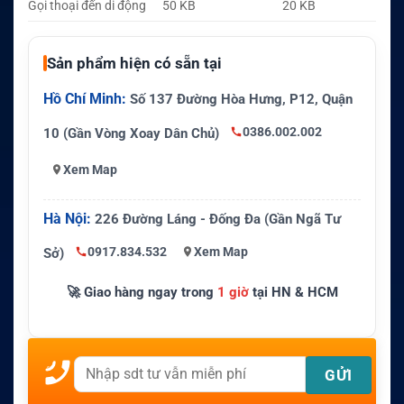
Gọi thoại đến di động
50 KB
20 KB
Sản phẩm hiện có sẵn tại
Hồ Chí Minh:
Số 137 Đường Hòa Hưng, P12, Quận
0386.002.002
10 (Gần Vòng Xoay Dân Chủ)
Xem Map
Hà Nội:
226 Đường Láng - Đống Đa (Gần Ngã Tư
0917.834.532
Xem Map
Sở)
🚀 Giao hàng ngay trong
1 giờ
tại HN & HCM