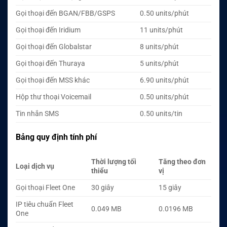
Gọi thoại đến BGAN/FBB/GSPS
0.50 units/phút
Gọi thoại đến Iridium
11 units/phút
Gọi thoại đến Globalstar
8 units/phút
Gọi thoại đến Thuraya
5 units/phút
Gọi thoại đến MSS khác
6.90 units/phút
Hộp thư thoại Voicemail
0.50 units/phút
Tin nhắn SMS
0.50 units/tin
Bảng quy định tính phí
Thời lượng tối
Tăng theo đơn
Loại dịch vụ
thiểu
vị
Gọi thoại Fleet One
30 giây
15 giây
IP tiêu chuẩn Fleet
0.049 MB
0.0196 MB
One