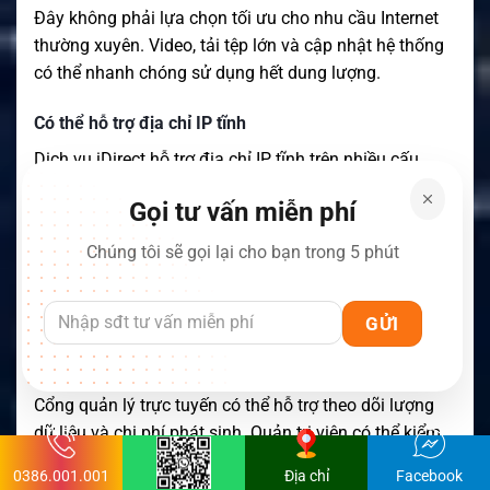
Đây không phải lựa chọn tối ưu cho nhu cầu Internet
thường xuyên. Video, tải tệp lớn và cập nhật hệ thống
có thể nhanh chóng sử dụng hết dung lượng.
Có thể hỗ trợ địa chỉ IP tĩnh
Dịch vụ iDirect hỗ trợ địa chỉ IP tĩnh trên nhiều cấu
hình. IP tĩnh thuận tiện cho VPN, quản trị từ xa và một
Gọi tư vấn miễn phí
số ứng dụng doanh nghiệp.
Chúng tôi sẽ gọi lại cho bạn trong 5 phút
Khách hàng cần xác nhận IP tĩnh có nằm trong gói
hay cần đăng ký thêm. Cấu hình thực tế được quy
định trong hợp đồng dịch vụ.
Hỗ trợ quản lý mức sử dụng
Cổng quản lý trực tuyến có thể hỗ trợ theo dõi lượng
dữ liệu và chi phí phát sinh. Quản trị viên có thể kiểm
tra mức tiêu thụ trong chu kỳ thanh toán.
0386.001.001
Địa chỉ
Facebook