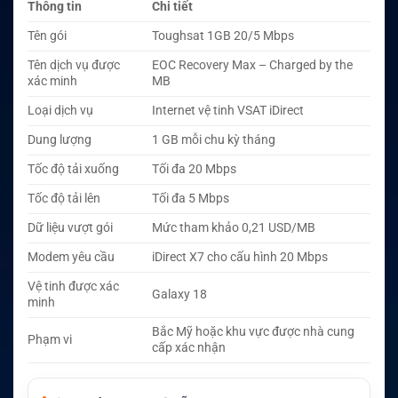
Thông tin
Chi tiết
Tên gói
Toughsat 1GB 20/5 Mbps
Tên dịch vụ được
EOC Recovery Max – Charged by the
xác minh
MB
Loại dịch vụ
Internet vệ tinh VSAT iDirect
Dung lượng
1 GB mỗi chu kỳ tháng
Tốc độ tải xuống
Tối đa 20 Mbps
Tốc độ tải lên
Tối đa 5 Mbps
Dữ liệu vượt gói
Mức tham khảo 0,21 USD/MB
Modem yêu cầu
iDirect X7 cho cấu hình 20 Mbps
Vệ tinh được xác
Galaxy 18
minh
Bắc Mỹ hoặc khu vực được nhà cung
Phạm vi
cấp xác nhận