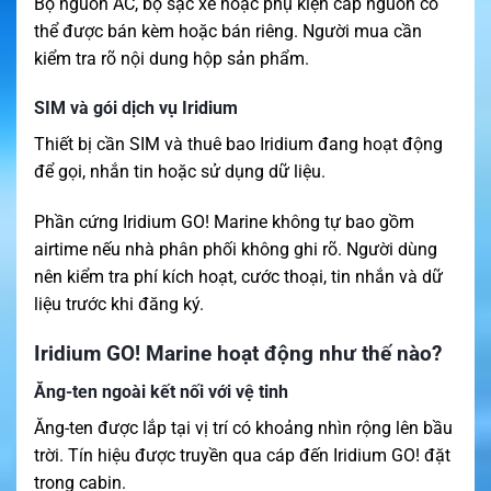
Bộ nguồn AC, bộ sạc xe hoặc phụ kiện cấp nguồn có
thể được bán kèm hoặc bán riêng. Người mua cần
kiểm tra rõ nội dung hộp sản phẩm.
SIM và gói dịch vụ Iridium
Thiết bị cần SIM và thuê bao Iridium đang hoạt động
để gọi, nhắn tin hoặc sử dụng dữ liệu.
Phần cứng Iridium GO! Marine không tự bao gồm
airtime nếu nhà phân phối không ghi rõ. Người dùng
nên kiểm tra phí kích hoạt, cước thoại, tin nhắn và dữ
liệu trước khi đăng ký.
Iridium GO! Marine hoạt động như thế nào?
Ăng-ten ngoài kết nối với vệ tinh
Ăng-ten được lắp tại vị trí có khoảng nhìn rộng lên bầu
trời. Tín hiệu được truyền qua cáp đến Iridium GO! đặt
trong cabin.