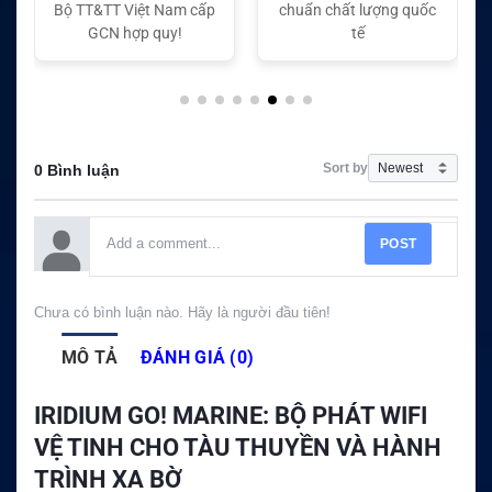
chuẩn chất lượng quốc
chuẩn chất lượng quốc
tế
tế
Sort by
0 Bình luận
POST
Chưa có bình luận nào. Hãy là người đầu tiên!
MÔ TẢ
ĐÁNH GIÁ (0)
IRIDIUM GO! MARINE: BỘ PHÁT WIFI
VỆ TINH CHO TÀU THUYỀN VÀ HÀNH
TRÌNH XA BỜ