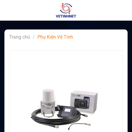
Skip
to
content
Trang chủ
/
Phụ Kiện Vệ Tinh