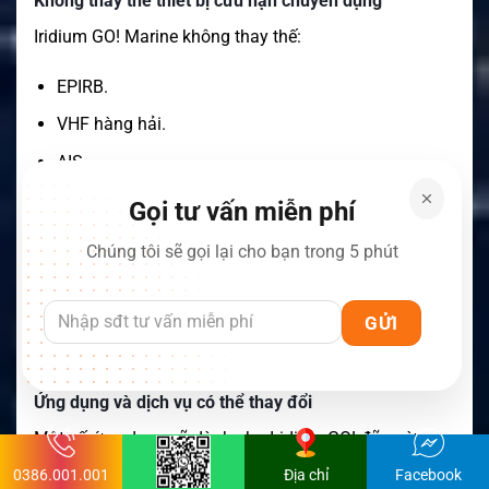
Không thay thế thiết bị cứu nạn chuyên dụng
Iridium GO! Marine không thay thế:
EPIRB.
VHF hàng hải.
AIS.
SART.
Gọi tư vấn miễn phí
GMDSS.
Chúng tôi sẽ gọi lại cho bạn trong 5 phút
Thiết bị cứu sinh bắt buộc khác.
Sản phẩm nên được sử dụng như kênh liên lạc bổ
sung.
Ứng dụng và dịch vụ có thể thay đổi
Một số ứng dụng cũ dành cho Iridium GO! đã ngừng
cung cấp. Chẳng hạn, Iridium hiện đánh dấu Iridium
0386.001.001
Địa chỉ
Facebook