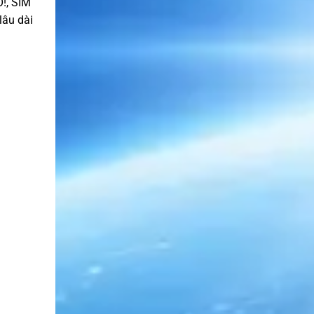
O!, SIM
lâu dài