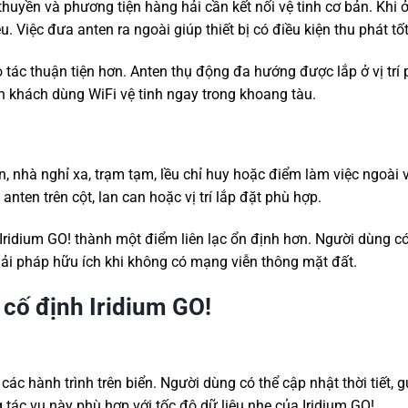
thuyền và phương tiện hàng hải cần kết nối vệ tinh cơ bản. Khi ở 
u. Việc đưa anten ra ngoài giúp thiết bị có điều kiện thu phát tố
 tác thuận tiện hơn. Anten thụ động đa hướng được lắp ở vị trí
h khách dùng WiFi vệ tinh ngay trong khoang tàu.
n, nhà nghỉ xa, trạm tạm, lều chỉ huy hoặc điểm làm việc ngoài
nten trên cột, lan can hoặc vị trí lắp đặt phù hợp.
 Iridium GO! thành một điểm liên lạc ổn định hơn. Người dùng có
giải pháp hữu ích khi không có mạng viễn thông mặt đất.
 cố định Iridium GO!
ác hành trình trên biển. Người dùng có thể cập nhật thời tiết, gử
ng tác vụ này phù hợp với tốc độ dữ liệu nhẹ của Iridium GO!.