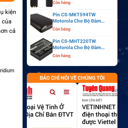
APX6000, APX7000,
Còn hàng
APX8000, SRX2200
hụ kiện
Pin CS-MKT594TW
! của
Motorola Cho Bộ Đàm
Astro Saber, MX1000,
Còn hàng
 hơn cả
MX2000, MX3000
Pin CS-MHT220TW
Motorola Cho Bộ Đàm
MT700, HT210, HT220,
Còn hàng
MT500
Iridium
BÁO CHÍ NÓI VỀ CHÚNG TÔI