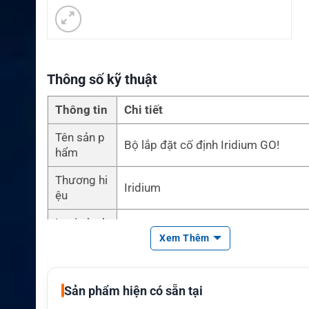
Thông số kỹ thuật
Thông tin
Chi tiết
Tên sản p
Bộ lắp đặt cố định Iridium GO!
hẩm
Thương hi
Iridium
ệu
Loại phụ k
Bộ anten và phụ kiện lắp cố định
iện
Xem Thêm
Thiết bị tư
Iridium GO!
ơng thích
Sản phẩm hiện có sẵn tại
Anten
Anten thụ động đa hướng Iridium