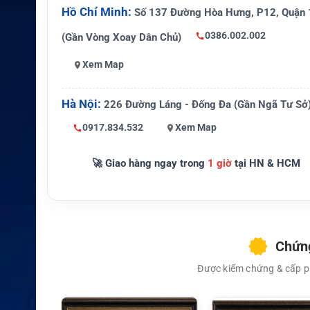
Hồ Chí Minh:
Số 137 Đường Hòa Hưng, P12, Quận 
Cáp anten
Cáp thụ động 12m / 39ft
0386.002.002
(Gần Vòng Xoay Dân Chủ)
Phụ kiện l
Giá đỡ inox cho cột/rail, RAM Moun
Xem Map
ắp đặt
ter cáp
Chứng nh
Hà Nội:
226 Đường Láng - Đống Đa (Gần Ngã Tư Sở
IEC 60945 cho corrosion, vibration
ận hàng h
ass interference
ải
0917.834.532
Xem Map
Tàu biển, cabin, nhà trạm, xe chuyên
Ứng dụng
🚀 Giao hàng ngay trong
1 giờ
tại HN & HCM
điểm làm việc xa
Không mặc định bao gồm thiết bị Ir
Lưu ý
GO! nếu gói bán hàng không ghi rõ
Chứng
Được kiểm chứng & cấp ph