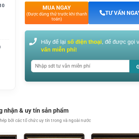
10
MUA NGAY
TƯ VẤN NGA
(Được dùng thử trước khi thanh
toán)
t, adap
Hãy để lại
số điện thoại
, để được gọi 
)
, comp
vấn miễn phí!
 dụng,
idium
 nhận & uy tín sản phẩm
ép bởi các tổ chức uy tín trong và ngoài nước