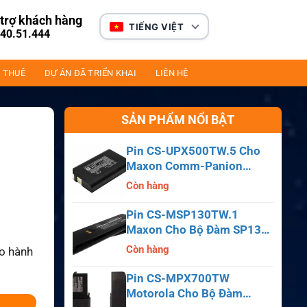
trợ khách hàng
TIẾNG VIỆT
40.51.444
 THUÊ
DỰ ÁN ĐÃ TRIỂN KHAI
LIÊN HỆ
SẢN PHẨM NỔI BẬT
Pin CS-UPX500TW.5 Cho
Maxon Comm-Panion
CP0150, CP0511, CP0515
Còn hàng
Pin CS-MSP130TW.1
Maxon Cho Bộ Đàm SP130,
SP140, SP150, SL55
Còn hàng
ảo hành
Pin CS-MPX700TW
Motorola Cho Bộ Đàm