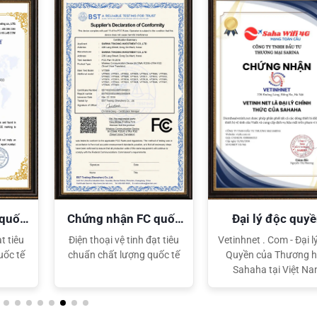
XEM CHI TIẾT
XEM CHI TIẾT
 quốc
Chứng nhận FC quốc
Đại lý độc quy
tế
Sahaha
t tiêu
Điện thoại vệ tinh đạt tiêu
Vetinhnet . Com - Đại l
uốc tế
chuẩn chất lượng quốc tế
Quyền của Thương h
Sahaha tại Việt N