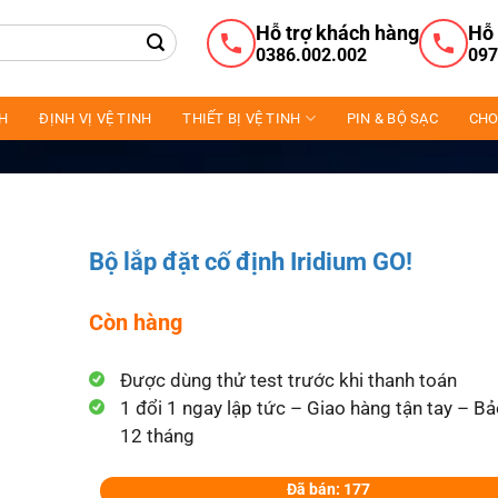
Hỗ trợ khách hàng
Hỗ 
0386.002.002
097
NH
ĐỊNH VỊ VỆ TINH
THIẾT BỊ VỆ TINH
PIN & BỘ SẠC
CHO
Bộ lắp đặt cố định Iridium GO!
Còn hàng
Được dùng thử test trước khi thanh toán
1 đổi 1 ngay lập tức – Giao hàng tận tay – B
12 tháng
Đã bán: 177