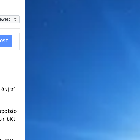
OST
 vị trí
được bảo
bin biệt