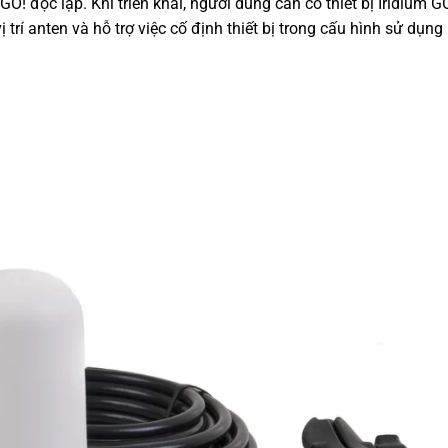
 GO! độc lập. Khi triển khai, người dùng cần có thiết bị Iridium G
 trí anten và hỗ trợ việc cố định thiết bị trong cấu hình sử dụng 