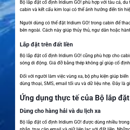
Bộ lắp đặt cố định Iridium GO! phù hợp với tàu cá, du 
cabin và kết cấu kim loại có thể ảnh hưởng đến tín hiệ
Người dùng có thể đặt Iridium GO! trong cabin để thao
bên ngoài. Cách này giúp thủy thủ, ngư dân hoặc hàn
Lắp đặt trên đất liền
Bộ lắp đặt cố định Iridium GO! cũng phù hợp cho cabi
sóng di động. Giá đỡ bằng thép không gỉ giúp cố định a
Đối với người làm việc vùng xa, bộ phụ kiện giúp biến
dùng thoại, SMS, email tối ưu và dữ liệu nhẹ. Đây là 
Ứng dụng thực tế của Bộ lắp đặt
Dùng cho hàng hải và du lịch xa
Bộ lắp đặt cố định Iridium GO! được dùng nhiều trong c
nhắn, truy cập email và giữ liên lạc với đất liền. Nhữ