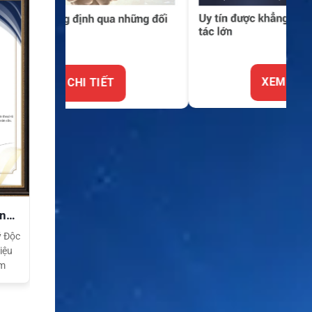
XEM CHI TIẾT
ền
ý Độc
iệu
am