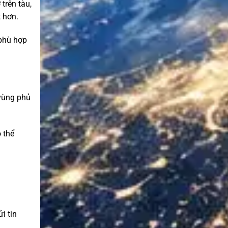
trên tàu,
t hơn.
 phù hợp
 vùng phủ
 thể
i tin