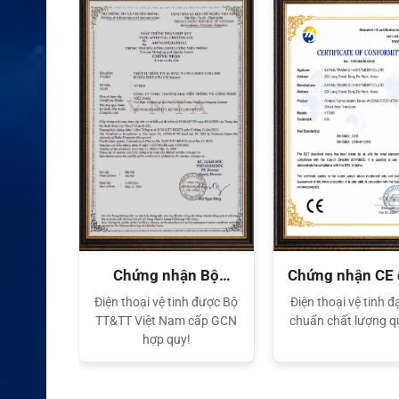
XEM CHI TIẾT
quyền
Chứng nhận Bộ
Chứng nhận CE
TT&TT
tế
ại lý Độc
Điện thoại vệ tinh được Bộ
Điện thoại vệ tinh đạ
ng hiệu
TT&TT Việt Nam cấp GCN
chuẩn chất lượng q
t Nam
hợp quy!