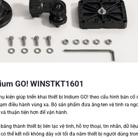
Iridium GO! WINSTKT1601
hụ kiện giúp triển khai thiết bị Iridium GO! theo cấu hình bán cố 
trạm điều hành vùng xa. Bộ sản phẩm đưa ăng-ten vệ tinh ra ngoà
áo và thuận tiện hơn để vận hành.
ng thành thiết bị liên lạc vệ tinh, hỗ trợ thoại, tin nhắn, dữ liệ
ị có thể kết nối không dây với tối đa năm thiết bị người dùng tr