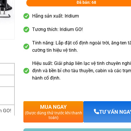
Đã bán: 68
Hãng sản xuất: Iridium
Tương thích: Iridium GO!
Tính năng: Lắp đặt cố định ngoài trời, ăng-ten 
cường tín hiệu vệ tinh.
Hiệu suất: Giải pháp liên lạc vệ tinh chuyên ngh
định và bền bỉ cho tàu thuyền, cabin và các trạ
hành cố định.
MUA NGAY
um GO!
TƯ VẤN NGA
(Được dùng thử trước khi thanh
toán)
 nối v