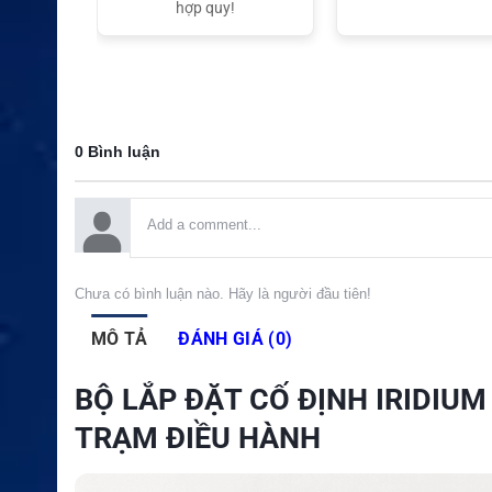
t Nam
hợp quy!
0 Bình luận
Chưa có bình luận nào. Hãy là người đầu tiên!
MÔ TẢ
ĐÁNH GIÁ (0)
BỘ LẮP ĐẶT CỐ ĐỊNH IRIDIU
TRẠM ĐIỀU HÀNH