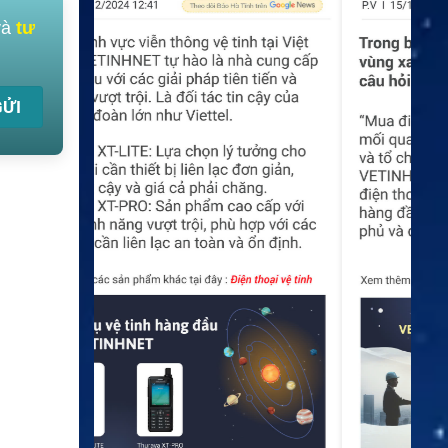
và
tư