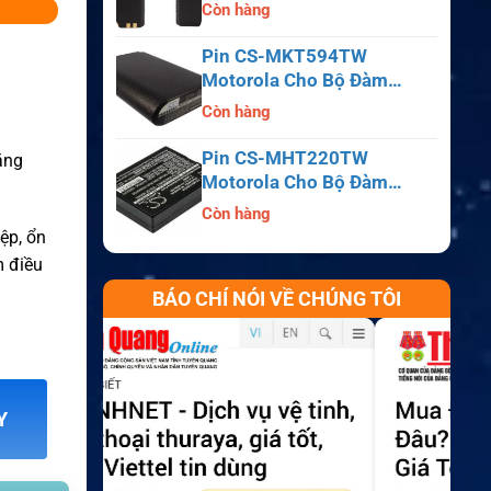
APX6000, APX7000,
Còn hàng
APX8000, SRX2200
Pin CS-MKT594TW
Motorola Cho Bộ Đàm
Astro Saber, MX1000,
Còn hàng
MX2000, MX3000
Pin CS-MHT220TW
tăng
Motorola Cho Bộ Đàm
MT700, HT210, HT220,
Còn hàng
MT500
iệp, ổn
m điều
BÁO CHÍ NÓI VỀ CHÚNG TÔI
Y