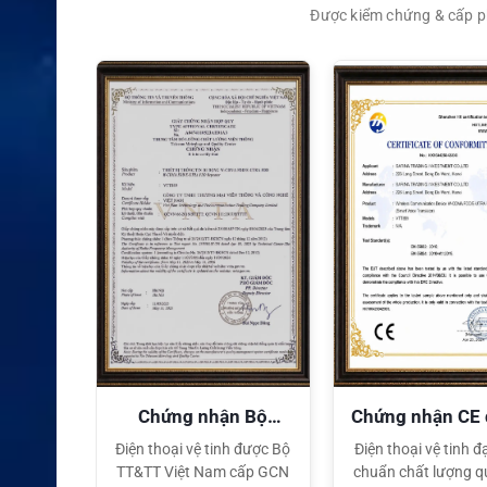
Được kiểm chứng & cấp ph
XEM CHI TIẾT
quyền
Chứng nhận Bộ
Chứng nhận CE
TT&TT
tế
ại lý Độc
Điện thoại vệ tinh được Bộ
Điện thoại vệ tinh đạ
ng hiệu
TT&TT Việt Nam cấp GCN
chuẩn chất lượng q