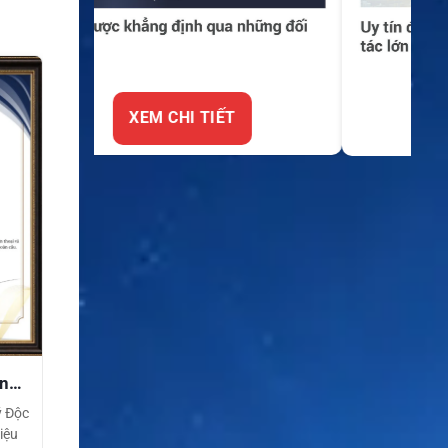
XEM CHI TIẾT
ền
ý Độc
iệu