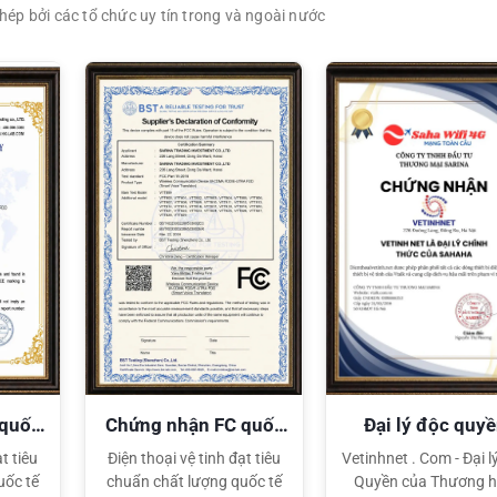
ép bởi các tổ chức uy tín trong và ngoài nước
XEM CHI TIẾT
XEM CHI TIẾT
 quốc
Chứng nhận FC quốc
Đại lý độc quy
tế
Sahaha
t tiêu
Điện thoại vệ tinh đạt tiêu
Vetinhnet . Com - Đại l
uốc tế
chuẩn chất lượng quốc tế
Quyền của Thương h