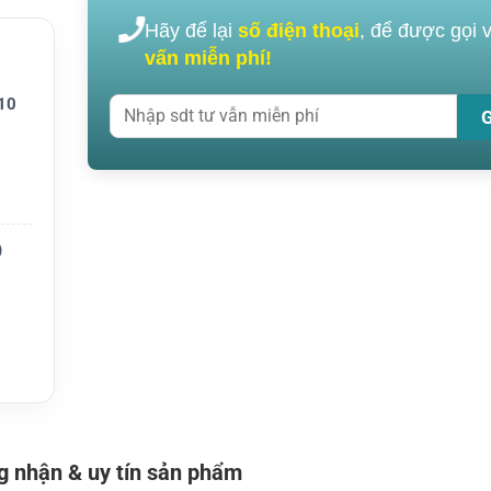
Hãy để lại
số điện thoại
, để được gọi 
 lượng
vấn miễn phí!
đặt
i, chốn
10
nh cố đ
)
 nhận & uy tín sản phẩm