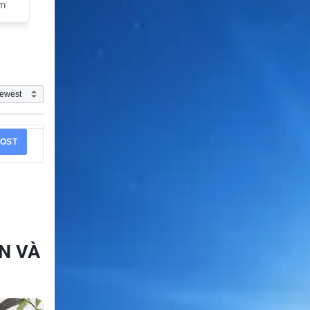
am
OST
N VÀ