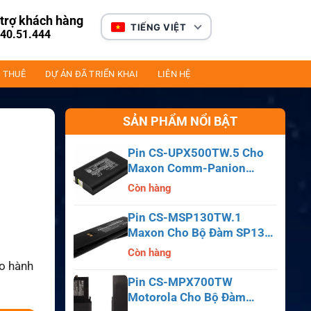
trợ khách hàng
TIẾNG VIỆT
40.51.444
 THUÊ
DỰ ÁN ĐÃ TRIỂN KHAI
LIÊN HỆ
SẢN PHẨM NỔI BẬT
Pin CS-UPX500TW.5 Cho
Maxon Comm-Panion
CP0150, CP0511, CP0515
Còn hàng
Pin CS-MSP130TW.1
Maxon Cho Bộ Đàm SP130,
SP140, SP150, SL55
Còn hàng
ảo hành
Pin CS-MPX700TW
Motorola Cho Bộ Đàm