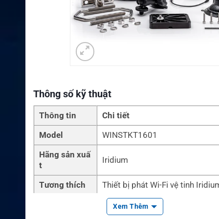
Thông số kỹ thuật
Thông tin
Chi tiết
Model
WINSTKT1601
Hãng sản xuấ
Iridium
t
Tương thích
Thiết bị phát Wi-Fi vệ tinh Iridi
Tính năng chí
Kết nối ăng-ten ngoài, duy trì kết
Xem Thêm
nh
ệ tinh ổn định