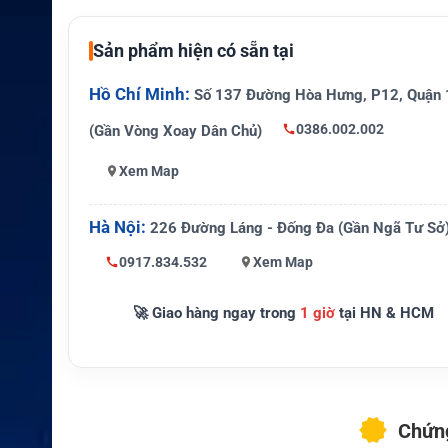
Bộ sản phẩm
Ăng-ten ngoài, cáp kết nối chất
Sản phẩm hiện có sẵn tại
gồm
cao, khung gắn và linh kiện lắp 
Hồ Chí Minh:
Chịu được môi trường ngoài trờ
Số 137 Đường Hòa Hưng, P12, Quận 
Độ bền
g chịu thời tiết khắc nghiệt
0386.002.002
(Gần Vòng Xoay Dân Chủ)
Tàu thuyền, cabin, trạm điều hà
Ứng dụng
Xem Map
ịnh, nhà ở vùng sâu vùng
Hà Nội:
226 Đường Láng - Đống Đa (Gần Ngã Tư Sở
0917.834.532
Xem Map
🚀 Giao hàng ngay trong
1 giờ
tại HN & HCM
Chứng