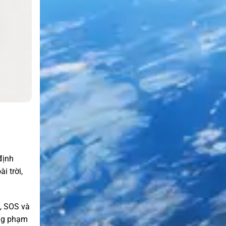
định
i trời,
u, SOS và
ong phạm