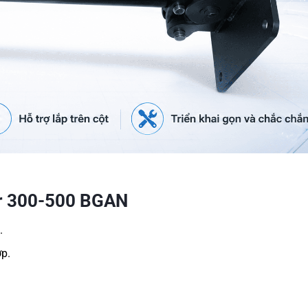
er 300-500 BGAN
.
ợp.