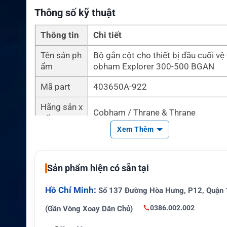
Thông số kỹ thuật
Thông tin
Chi tiết
Tên sản ph
Bộ gắn cột cho thiết bị đầu cuối vệ 
ẩm
obham Explorer 300-500 BGAN
Mã part
403650A-922
Hãng sản x
Cobham / Thrane & Thrane
uất
Xem Thêm
Loại sản p
Phụ kiện gắn cột cho thiết bị đầu cu
hẩm
inh
Sản phẩm hiện có sẵn tại
Công nghệ
Lắp đặt bán cố định trên cột
chính
Hồ Chí Minh:
Số 137 Đường Hòa Hưng, P12, Quận 
Thiết bị tư
Cobham EXPLORER 300 và Cobha
0386.002.002
(Gần Vòng Xoay Dân Chủ)
ơng thích
LORER 500 BGAN