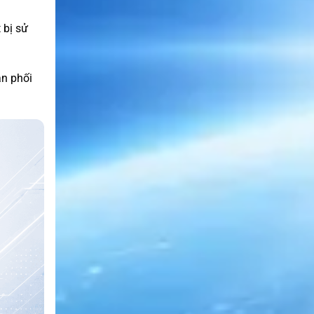
 bị sử
ân phối