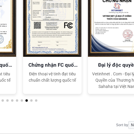
XEM CHI TIẾT
XEM CHI TIẾT
 quốc
Chứng nhận FC quốc
Đại lý độc quy
tế
Sahaha
t tiêu
Điện thoại vệ tinh đạt tiêu
Vetinhnet . Com - Đại l
uốc tế
chuẩn chất lượng quốc tế
Quyền của Thương h
Sahaha tại Việt N
Sort by