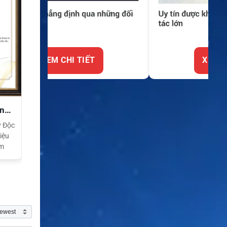
XEM CHI TIẾT
ền
ý Độc
iệu
am