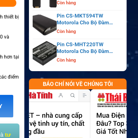
APX6000, APX7000,
Còn hàng
APX8000, SRX2200
Pin CS-MKT594TW
 thiết bị
Motorola Cho Bộ Đàm
Astro Saber, MX1000,
Còn hàng
MX2000, MX3000
0 và
Pin CS-MHT220TW
Motorola Cho Bộ Đàm
h hơn tại
MT700, HT210, HT220,
Còn hàng
MT500
 các điểm
BÁO CHÍ NÓI VỀ CHÚNG TÔI
Y
và
tư