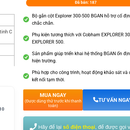
Đã bán: 187
Bộ gắn cột Explorer 300-500 BGAN hỗ trợ cố định
chắc chắn.
tinh C
Phụ kiện tương thích với Cobham EXPLORER 30
EXPLORER 500.
Sản phẩm giúp triển khai hệ thống BGAN ổn địn
hiện trường.
Phù hợp cho công trình, hoạt động khảo sát và
ối vệ t
kết nối tạm thời.
MUA NGAY
TƯ VẤN NGA
(Được dùng thử trước khi thanh
toán)
10
m EXP
Hãy để lại
số điện thoại
, để được gọi 