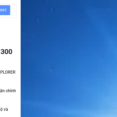
OST
 300
EXPLORER
căn chỉnh
hộ và