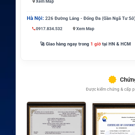
Xem Map
Tính năng
Hỗ trợ cố định thiết bị ở vị trí ngắm
quan trọng
phù hợp
Hà Nội:
226 Đường Láng - Đống Đa (Gần Ngã Tư Sở
Công trường, điểm khảo sát, trạm k
Ứng dụng
tạm thời và khu vực xa hạ tầng
0917.834.532
Xem Map
🚀 Giao hàng ngay trong
1 giờ
tại HN & HCM
Chứng
Được kiểm chứng & cấp ph