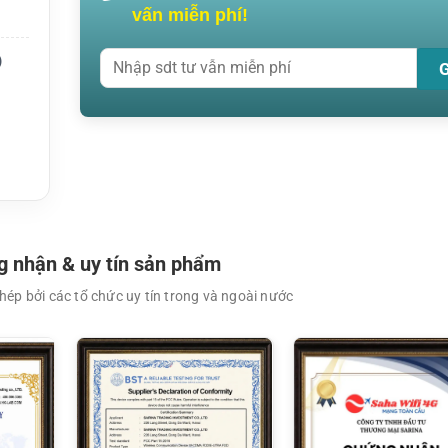
 anten
vấn miễn phí!
)
ết nối
 nhận & uy tín sản phẩm
ép bởi các tổ chức uy tín trong và ngoài nước