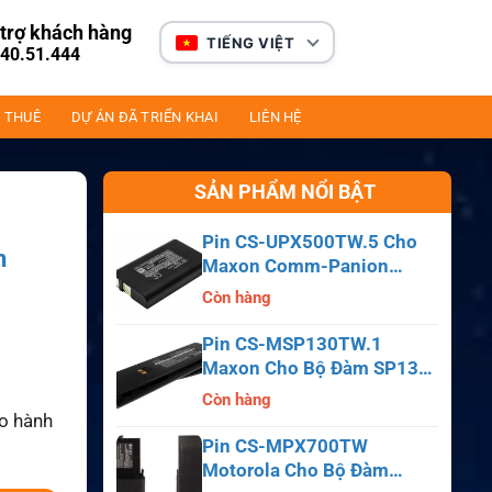
trợ khách hàng
TIẾNG VIỆT
40.51.444
 THUÊ
DỰ ÁN ĐÃ TRIỂN KHAI
LIÊN HỆ
SẢN PHẨM NỔI BẬT
Pin CS-UPX500TW.5 Cho
h
Maxon Comm-Panion
CP0150, CP0511, CP0515
Còn hàng
Pin CS-MSP130TW.1
Maxon Cho Bộ Đàm SP130,
SP140, SP150, SL55
Còn hàng
ảo hành
Pin CS-MPX700TW
Motorola Cho Bộ Đàm