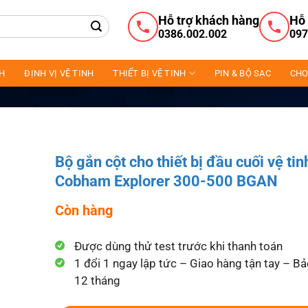
Hỗ trợ khách hàng
Hỗ 
0386.002.002
097
NH
ĐỊNH VỊ VỆ TINH
THIẾT BỊ VỆ TINH
PIN & BỘ SẠC
CHO
Bộ gắn cột cho thiết bị đầu cuối vệ tin
Cobham Explorer 300-500 BGAN
Còn hàng
Được dùng thử test trước khi thanh toán
1 đổi 1 ngay lập tức – Giao hàng tận tay – B
12 tháng