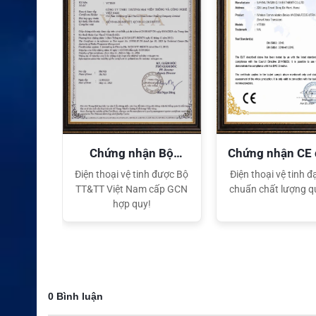
XEM CHI TIẾT
quyền
Chứng nhận Bộ
Chứng nhận CE
TT&TT
tế
ại lý Độc
Điện thoại vệ tinh được Bộ
Điện thoại vệ tinh đạ
ng hiệu
TT&TT Việt Nam cấp GCN
chuẩn chất lượng q
t Nam
hợp quy!
0 Bình luận