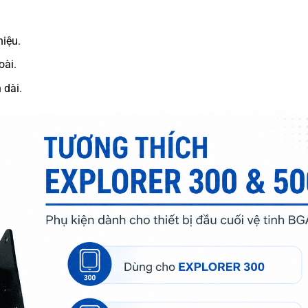
hiệu.
oài.
 dài.