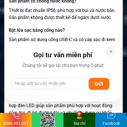
Sản phẩm có chống nước không?
Thiết bị đạt chuẩn IP56, phù hợp với bụi và nước bắn.
Sản phẩm không được thiết kế để ngâm dưới nước.
Bật lửa sạc bằng cổng nào?
Sản phẩm sử dụng cổng USB-C và có cáp sạc đi kèm
theo thông tin của nhà cung cấp.
Gọi tư vấn miễn phí
Bật lửa có đèn pin không?
Chúng tôi sẽ gọi lại cho bạn trong 5 phút
Có. Thiết bị tích hợp đèn LED với ba chế độ gồm sáng
mạnh, sáng nhẹ và nhấp nháy.
Sản phẩm có phù hợp để đi cắm trại không?
Có. Thiết kế nhỏ gọn, sạc lại được, chống gió và tích
hợp đèn LED giúp sản phẩm phù hợp với hoạt động
cắm trại, đi bộ đường dài và chuẩn bị dụng cụ khẩn
cấp.
0386.001.001
Địa chỉ
Facebook