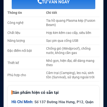
TƯ VẤN NGAY
Thông tin
Chi tiết
Tia hồ quang Plasma kép (Fusion
Công nghệ
Beam)
Chất liệu
Hợp kim kẽm cao cấp, siêu bền
Năng lượng
Sạc pin qua cổng USB
Chống gió (Windproof), chống
Đặc điểm nổi bật
nước, không cần gas
Nhỏ gọn, hiện đại, dễ dàng mang
Thiết kế
theo
Cắm trại (Camping), leo núi, sinh
Phù hợp cho
tồn (Survival), sử dụng ngoài trời
Sản phẩm hiện có sẵn tại
Hồ Chí Minh:
Số 137 Đường Hòa Hưng, P12, Quận