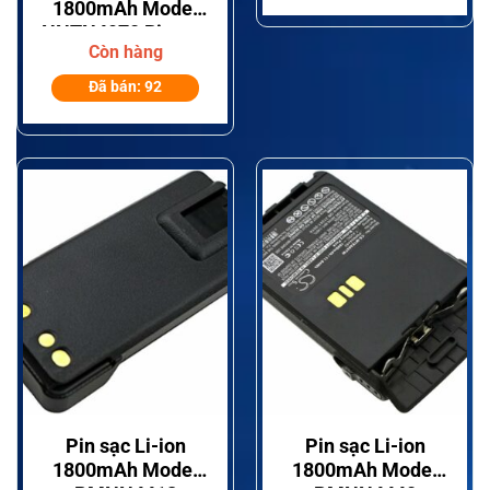
1800mAh Model
DP3400/DP3401/DP36
NNTN4970 Bigtree
Còn hàng
Cho Thiết Bị Bộ
Đàm Motorola
Đã bán: 92
Dòng
DP1400/CP040/EP450/CP200D
Pin sạc Li-ion
Pin sạc Li-ion
1800mAh Model
1800mAh Model