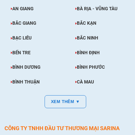
AN GIANG
BÀ RỊA - VŨNG TÀU
BẮC GIANG
BẮC KẠN
BẠC LIÊU
BẮC NINH
BẾN TRE
BÌNH ĐỊNH
BÌNH DƯƠNG
BÌNH PHƯỚC
BÌNH THUẬN
CÀ MAU
XEM THÊM ▼
CÔNG TY TNHH ĐẦU TƯ THƯƠNG MẠI SARINA