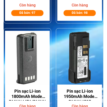
PMNN4418
PMNN4440
Còn hàng
Còn hàng
Bigtree Cho Thiết
Bigtree Cho Thiết
Bị Bộ Đàm
Bị Bộ Đàm
Đã bán: 97
Đã bán: 98
Motorola Dòng
Motorola Dòng
DP2000/DP2400/DP2600
DP3441/DP3661
Pin sạc Li-ion
Pin sạc Li-ion
1800mAh Model
1950mAh Model
PMNN4476/PMNN4081
PMNN4525
Còn hàng
Còn hàng