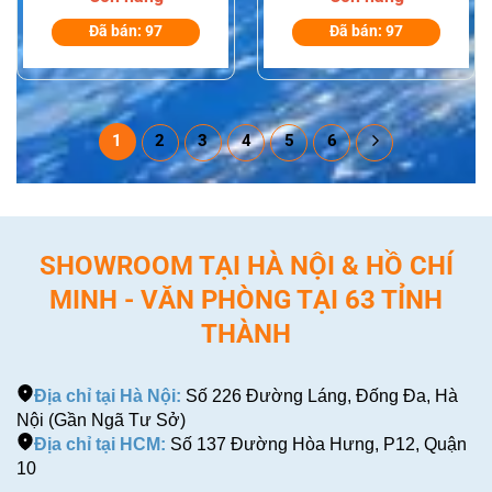
Bigtree Cho Thiết
Bigtree Cho Thiết
Bị Bộ Đàm
Bị Bộ Đàm
Đã bán: 97
Đã bán: 97
Motorola Dòng
Motorola Dòng
CP1200/CP1600/CP185/EP350
DP2400e/DP4400e
1
2
3
4
5
6
SHOWROOM TẠI HÀ NỘI & HỒ CHÍ
MINH - VĂN PHÒNG TẠI 63 TỈNH
THÀNH
Địa chỉ tại Hà Nội:
Số 226 Đường Láng, Đống Đa, Hà
Nội (Gần Ngã Tư Sở)
Địa chỉ tại HCM:
Số 137 Đường Hòa Hưng, P12, Quận
10