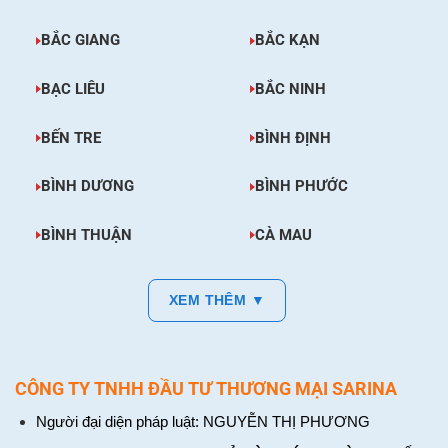
BẮC GIANG
BẮC KẠN
BẠC LIÊU
BẮC NINH
BẾN TRE
BÌNH ĐỊNH
BÌNH DƯƠNG
BÌNH PHƯỚC
BÌNH THUẬN
CÀ MAU
XEM THÊM ▼
CÔNG TY TNHH ĐẦU TƯ THƯƠNG MẠI SARINA
Người đại diện pháp luật: NGUYỄN THỊ PHƯƠNG