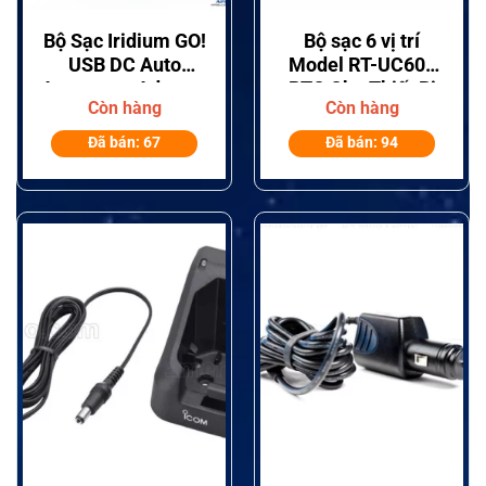
Bộ Sạc Iridium GO!
Bộ sạc 6 vị trí
USB DC Auto
Model RT-UC602
Accessory Adapter
RTC Cho Thiết Bị
Còn hàng
Còn hàng
WAUT1301
Bộ Đàm
Motorola/Kenwood/Ic
Đã bán: 67
Đã bán: 94