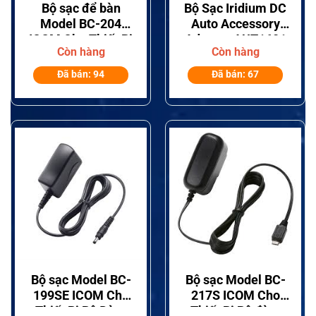
Bộ sạc để bàn
Bộ Sạc Iridium DC
Model BC-204
Auto Accessory
ICOM Cho Thiết Bị
Adapter AUT1601
Còn hàng
Còn hàng
Bộ đàm IC-M91D
Đã bán: 94
Đã bán: 67
Bộ sạc Model BC-
Bộ sạc Model BC-
199SE ICOM Cho
217S ICOM Cho
Thiết Bị Bộ Đàm
Thiết Bị Bộ đàm