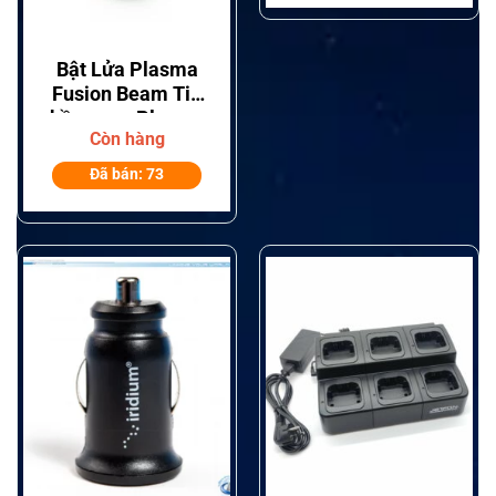
đàm hai chiều
Motorola dòng
Consumer (Dòng
Bật Lửa Plasma
Talkabout Series)
Fusion Beam Tia
hồ quang Plasma
Còn hàng
kép
Đã bán: 73