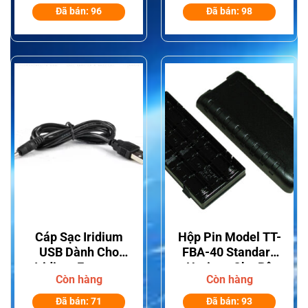
Đàm Dòng IC-
M37/IC-M37E
Đã bán: 96
Đã bán: 98
F1000/F2000
Cáp Sạc Iridium
Hộp Pin Model TT-
USB Dành Cho
FBA-40 Standard
Iridium Extreme
Horizon Cho Bộ
Còn hàng
Còn hàng
9575, Iridium 9555,
Đàm Hàng Hải
Iridium 9505A.
HX380
Đã bán: 71
Đã bán: 93