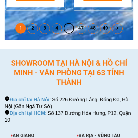
1
2
3
4
…
47
48
49
SHOWROOM TẠI HÀ NỘI & HỒ CHÍ
MINH - VĂN PHÒNG TẠI 63 TỈNH
THÀNH
Địa chỉ tại Hà Nội:
Số 226 Đường Láng, Đống Đa, Hà
Nội (Gần Ngã Tư Sở)
Địa chỉ tại HCM:
Số 137 Đường Hòa Hưng, P12, Quận
10
AN GIANG
BÀ RỊA - VŨNG TÀU