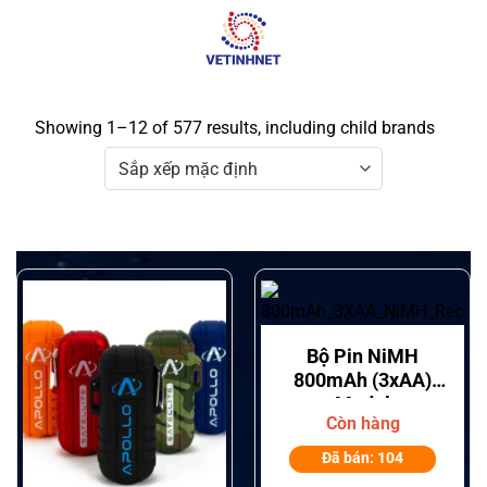
Skip
to
content
Showing 1–12 of 577 results, including child brands
Bộ Pin NiMH
800mAh (3xAA)
Model
Còn hàng
PMNN4477AR
Motorola Solutions
Đã bán: 104
Cho Thiết Bị bộ