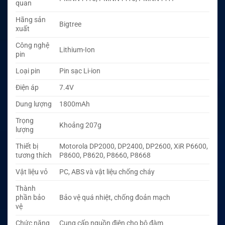
quan
Hãng sản
Bigtree
xuất
Công nghệ
Lithium-Ion
pin
Loại pin
Pin sạc Li-ion
Điện áp
7.4V
Dung lượng
1800mAh
Trọng
Khoảng 207g
lượng
Thiết bị
Motorola DP2000, DP2400, DP2600, XiR P6600,
tương thích
P8600, P8620, P8660, P8668
Vật liệu vỏ
PC, ABS và vật liệu chống cháy
Thành
phần bảo
Bảo vệ quá nhiệt, chống đoản mạch
vệ
Chức năng
Cung cấp nguồn điện cho bộ đàm