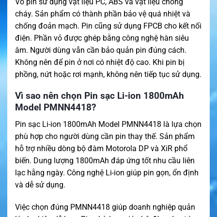
Vỏ pin sử dụng vật liệu PC, ABS và vật liệu chống
cháy. Sản phẩm có thành phần bảo vệ quá nhiệt và
chống đoản mạch. Pin cũng sử dụng FPCB cho kết nối
điện. Phần vỏ được ghép bằng công nghệ hàn siêu
âm. Người dùng vẫn cần bảo quản pin đúng cách.
Không nên để pin ở nơi có nhiệt độ cao. Khi pin bị
phồng, nứt hoặc rơi mạnh, không nên tiếp tục sử dụng.
Vì sao nên chọn Pin sạc Li-ion 1800mAh
Model PMNN4418?
Pin sạc Li-ion 1800mAh Model PMNN4418 là lựa chọn
phù hợp cho người dùng cần pin thay thế. Sản phẩm
hỗ trợ nhiều dòng bộ đàm Motorola DP và XiR phổ
biến. Dung lượng 1800mAh đáp ứng tốt nhu cầu liên
lạc hằng ngày. Công nghệ Li-ion giúp pin gọn, ổn định
và dễ sử dụng.
Việc chọn đúng PMNN4418 giúp doanh nghiệp quản