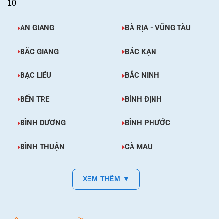
10
AN GIANG
BÀ RỊA - VŨNG TÀU
BẮC GIANG
BẮC KẠN
BẠC LIÊU
BẮC NINH
BẾN TRE
BÌNH ĐỊNH
BÌNH DƯƠNG
BÌNH PHƯỚC
BÌNH THUẬN
CÀ MAU
XEM THÊM ▼