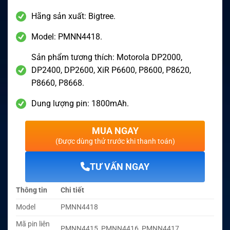
Hãng sản xuất: Bigtree.
Model: PMNN4418.
Sản phẩm tương thích: Motorola DP2000,
DP2400, DP2600, XiR P6600, P8600, P8620,
P8660, P8668.
Dung lượng pin: 1800mAh.
MUA NGAY
(Được dùng thử trước khi thanh toán)
TƯ VẤN NGAY
Thông tin
Chi tiết
Model
PMNN4418
Mã pin liên
PMNN4415, PMNN4416, PMNN4417