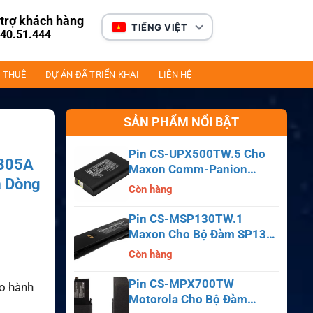
trợ khách hàng
TIẾNG VIỆT
40.51.444
 THUÊ
DỰ ÁN ĐÃ TRIỂN KHAI
LIÊN HỆ
SẢN PHẨM NỔI BẬT
Pin CS-UPX500TW.5 Cho
6305A
Maxon Comm-Panion
a Dòng
CP0150, CP0511, CP0515
Còn hàng
Pin CS-MSP130TW.1
Maxon Cho Bộ Đàm SP130,
SP140, SP150, SL55
Còn hàng
Pin CS-MPX700TW
ảo hành
Motorola Cho Bộ Đàm