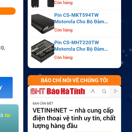
APX6000, APX7000,
Còn hàng
APX8000, SRX2200
Pin CS-MKT594TW
Motorola Cho Bộ Đàm
Astro Saber, MX1000,
Còn hàng
MX2000, MX3000
Pin CS-MHT220TW
10,
Motorola Cho Bộ Đàm
MT700, HT210, HT220,
Còn hàng
MT500
BÁO CHÍ NÓI VỀ CHÚNG TÔI
Y
và
tư