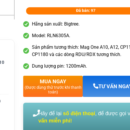
Đã bán: 97
Hãng sản xuất: Bigtree.
Model: RLN6305A.
Sản phẩm tương thích: Mag One A10, A12, CP1
CP1180 và các dòng RDU/RDX tương thích.
10
Dung lượng pin: 1200mAh.
MUA NGAY
TƯ VẤN NGA
(Được dùng thử trước khi thanh
toán)
)
Hãy để lại
số điện thoại
, để được gọi 
vấn miễn phí!
RDU208
4160,