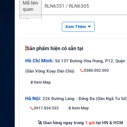
Mã liên
RLN6351 / RLN6305
quan
Hãng s
Bigtree
ản xuất
Xem Thêm
Công n
Lithium-Ion
ghệ pin
Sản phẩm hiện có sẵn tại
Loại pi
Pin sạc Li-ion
Hồ Chí Minh:
Số 137 Đường Hòa Hưng, P12, Quận 
n
0386.002.002
(Gần Vòng Xoay Dân Chủ)
Điện áp
7.4V
Xem Map
Dung l
1200mAh
ượng
Hà Nội:
226 Đường Láng - Đống Đa (Gần Ngã Tư Sở
Chứng
RoHS, CE
nhận
0917.834.532
Xem Map
Thiết bị
Mag One A10, A12, CP110, CP1180, 
🚀 Giao hàng ngay trong
1 giờ
tại HN & HCM
tương t
0, RDC2080, RDX2080, RDU4100, RDU