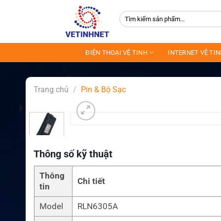
Skip
Tìm
to
kiếm:
content
ĐIỆN THOẠI VỆ TINH
INTERNET VỆ TI
Trang chủ
/
Pin & Bộ Sạc
Thông số kỹ thuật
Thông
Chi tiết
tin
Model
RLN6305A