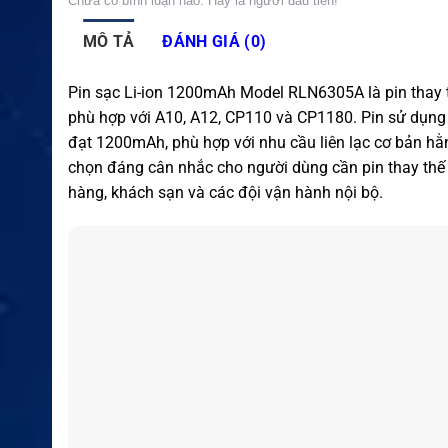
Chưa có bình luận nào. Hãy là người đầu tiên!
MÔ TẢ
ĐÁNH GIÁ (0)
Pin sạc Li-ion 1200mAh Model RLN6305A là pin thay
phù hợp với A10, A12, CP110 và CP1180. Pin sử dụng 
đạt 1200mAh, phù hợp với nhu cầu liên lạc cơ bản h
chọn đáng cân nhắc cho người dùng cần pin thay thế 
hàng, khách sạn và các đội vận hành nội bộ.