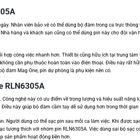
305A
ày. Nhân viên bảo vệ có thể dùng bộ đàm trong ca trực thông
. Nhà hàng và khách sạn cũng có thể dùng pin này cho đội vận 
i hợp công việc nhanh hơn. Thiết bị cũng hữu ích tại trung tâm
hông cần phụ thuộc hoàn toàn vào điện thoại. Điều này rất hữu
 bộ đàm Mag One, pin dự phòng là phụ kiện nên có.
ree RLN6305A
 Công nghệ này có ưu điểm về trọng lượng và hiệu suất năng l
. Điều này giúp bộ đàm cầm tay dễ sử dụng hơn trong thời gian 
lần. Người dùng có thể sạc pin sau mỗi ca làm việc. Khi được s
 sạc tương thích với nhóm pin RLN6305A. Việc dùng sai bộ sạc c
úp sản phẩm hoạt động bền hơn.