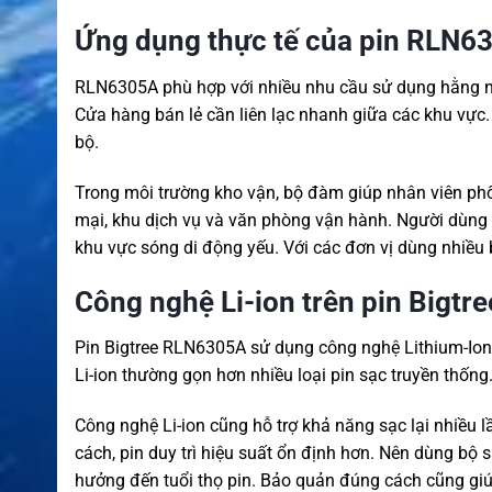
Ứng dụng thực tế của pin RLN6
RLN6305A phù hợp với nhiều nhu cầu sử dụng hằng ng
Cửa hàng bán lẻ cần liên lạc nhanh giữa các khu vực
bộ.
Trong môi trường kho vận, bộ đàm giúp nhân viên phố
mại, khu dịch vụ và văn phòng vận hành. Người dùng k
khu vực sóng di động yếu. Với các đơn vị dùng nhiều
Công nghệ Li-ion trên pin Bigt
Pin Bigtree RLN6305A sử dụng công nghệ Lithium-Ion.
Li-ion thường gọn hơn nhiều loại pin sạc truyền thống
Công nghệ Li-ion cũng hỗ trợ khả năng sạc lại nhiều 
cách, pin duy trì hiệu suất ổn định hơn. Nên dùng bộ
hưởng đến tuổi thọ pin. Bảo quản đúng cách cũng gi