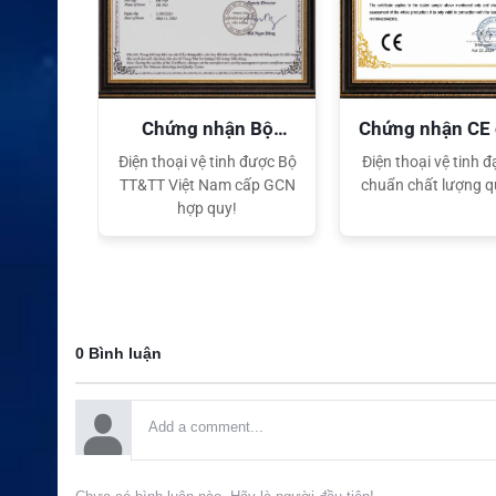
n Bộ
Chứng nhận CE quốc
Chứng nhận FC
tế
tế
h được Bộ
Điện thoại vệ tinh đạt tiêu
Điện thoại vệ tinh đạ
cấp GCN
chuẩn chất lượng quốc tế
chuẩn chất lượng q
0 Bình luận