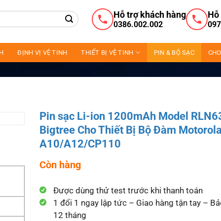
Hỗ trợ khách hàng
Hỗ 
0386.002.002
097
NH
ĐỊNH VỊ VỆ TINH
THIẾT BỊ VỆ TINH
PIN & BỘ SẠC
CHO
Pin sạc Li-ion 1200mAh Model RLN
Bigtree Cho Thiết Bị Bộ Đàm Motorol
A10/A12/CP110
Còn hàng
Được dùng thử test trước khi thanh toán
1 đổi 1 ngay lập tức – Giao hàng tận tay – B
12 tháng