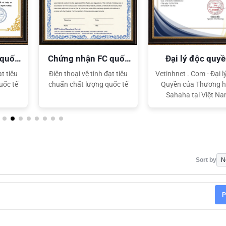
 quốc
Đại lý độc quyền
Chứng nhận B
XEM CHI TIẾT
Sahaha
TT&TT
t tiêu
Vetinhnet . Com - Đại lý Độc
Điện thoại vệ tinh đượ
uốc tế
Quyền của Thương hiệu
TT&TT Việt Nam cấp
Sahaha tại Việt Nam
hợp quy!
Sort by
P