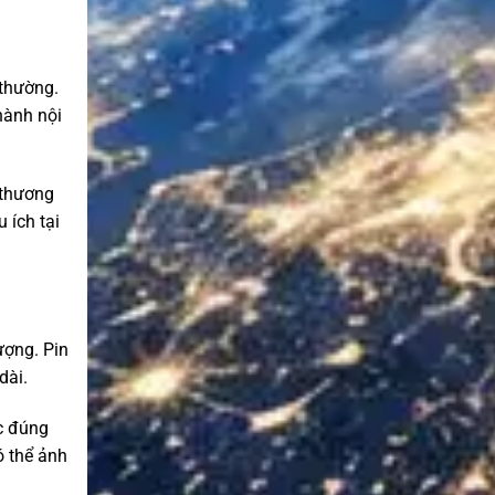
 thường.
hành nội
 thương
 ích tại
ượng. Pin
dài.
ạc đúng
ó thể ảnh