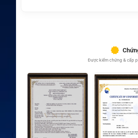
hích
RDU2020
Chức n
Cung cấp nguồn điện cho bộ đàm
ăng
Chứng
Được kiểm chứng & cấp ph