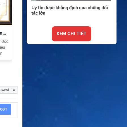
ộ
XEM CHI TIẾT
c Bộ
 GCN
OST