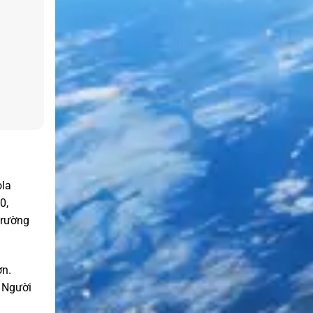
ola
0,
trường
ơn.
. Người