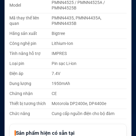
PMNN4525 / PMNN4525A /
Model
PMNN4525B
Mã thay thế liên
PMNN4435, PMNN4435A,
quan
PMNN4435B
Hãng sản xuất
Bigtree
Công nghệ pin
Lithium-Ion
Tính năng hỗ trợ
IMPRES
Loại pin
Pin sạc Li-ion
Điện áp
7.4V
Dung lượng
1950mAh
Chứng nhận
CE
Thiết bị tương thích
Motorola DP2400e, DP4400e
Chức năng
Cung cấp nguồn điện cho bộ đàm
Sản phẩm hiện có sẵn tại