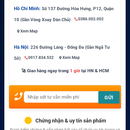
Hồ Chí Minh:
Số 137 Đường Hòa Hưng, P12, Quận
0386.002.002
10 (Gần Vòng Xoay Dân Chủ)
Xem Map
Hà Nội:
226 Đường Láng - Đống Đa (Gần Ngã Tư
0917.834.532
Xem Map
Sở)
🚀 Giao hàng ngay trong
1 giờ
tại HN & HCM
Chứng nhận & uy tín sản phẩm
Được kiểm chứng & cấp phép bởi các tổ chức uy tín trong và