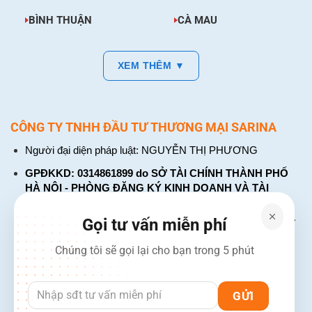
BÌNH THUẬN
CÀ MAU
XEM THÊM ▼
CÔNG TY TNHH ĐẦU TƯ THƯƠNG MẠI SARINA
Người đại diện pháp luật: NGUYỄN THỊ PHƯƠNG
GPĐKKD: 0314861899 do SỞ TÀI CHÍNH THÀNH PHỐ
HÀ NỘI - PHÒNG ĐĂNG KÝ KINH DOANH VÀ TÀI
CHÍNH DOANH NGHIỆP cấp. Đăng ký lần đầu: ngày 26
tháng 01 năm 2018. Đăng ký thay đổi lần thứ: 4, ngày 31
Gọi tư vấn miễn phí
tháng 03 năm 2026
Chúng tôi sẽ gọi lại cho bạn trong 5 phút
226 Đường Láng, Đống Đa, Hà Nội
137 Đường Hòa Hưng, Phường 12, Quận 10, TP. Hồ Chí
Minh