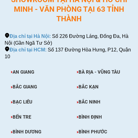
MINH - VĂN PHÒNG TẠI 63 TỈNH
THÀNH
Địa chỉ tại Hà Nội:
Số 226 Đường Láng, Đống Đa, Hà
Nội (Gần Ngã Tư Sở)
Địa chỉ tại HCM:
Số 137 Đường Hòa Hưng, P12, Quận
10
AN GIANG
BÀ RỊA - VŨNG TÀU
BẮC GIANG
BẮC KẠN
BẠC LIÊU
BẮC NINH
BẾN TRE
BÌNH ĐỊNH
BÌNH DƯƠNG
BÌNH PHƯỚC