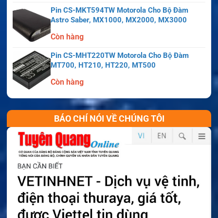
Pin CS-MKT594TW Motorola Cho Bộ Đàm
Astro Saber, MX1000, MX2000, MX3000
Còn hàng
Pin CS-MHT220TW Motorola Cho Bộ Đàm
MT700, HT210, HT220, MT500
Còn hàng
BÁO CHÍ NÓI VỀ CHÚNG TÔI