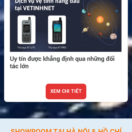
XEM CHI TIẾT
SHOWROOM TẠI HÀ NỘI & HỒ CHÍ