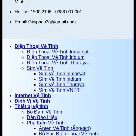
Minh
Hotline: 1900 2106 - 0386 001 001
Email:
Giaiphap3g@gmail.com
Điện Thoại Vệ Tinh
Điện Thoại Vệ Tinh Inmarsat
Điện Thoại Vệ Tinh Iridium
Điện Thoại Vệ Tinh Thuraya
Sim Vệ Tinh
Sim Vệ Tinh Inmarsat
Sim Vệ Tinh Iridium
Sim Vệ Tinh Thuraya
Sim Vệ Tinh VNPT
Internet Vệ Tinh
Định Vị Vệ Tinh
Thiết bị vệ tinh
Bộ Đàm Vệ Tinh
Đèn Báo Hiệu
Phụ Kiện Vệ Tinh
Anten Vệ Tinh (Ăng-ten)
Bộ Sạc Điện Thoại Vệ Tinh