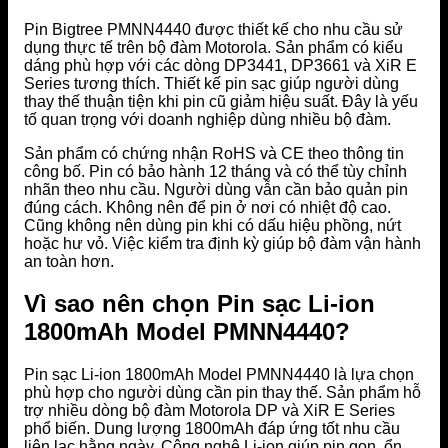
Pin Bigtree PMNN4440 được thiết kế cho nhu cầu sử
dụng thực tế trên bộ đàm Motorola. Sản phẩm có kiểu
dáng phù hợp với các dòng DP3441, DP3661 và XiR E
Series tương thích. Thiết kế pin sạc giúp người dùng
thay thế thuận tiện khi pin cũ giảm hiệu suất. Đây là yếu
tố quan trọng với doanh nghiệp dùng nhiều bộ đàm.
Sản phẩm có chứng nhận RoHS và CE theo thông tin
công bố. Pin có bảo hành 12 tháng và có thể tùy chỉnh
nhãn theo nhu cầu. Người dùng vẫn cần bảo quản pin
đúng cách. Không nên để pin ở nơi có nhiệt độ cao.
Cũng không nên dùng pin khi có dấu hiệu phồng, nứt
hoặc hư vỏ. Việc kiểm tra định kỳ giúp bộ đàm vận hành
an toàn hơn.
Vì sao nên chọn Pin sạc Li-ion
1800mAh Model PMNN4440?
Pin sạc Li-ion 1800mAh Model PMNN4440 là lựa chọn
phù hợp cho người dùng cần pin thay thế. Sản phẩm hỗ
trợ nhiều dòng bộ đàm Motorola DP và XiR E Series
phổ biến. Dung lượng 1800mAh đáp ứng tốt nhu cầu
liên lạc hằng ngày. Công nghệ Li-ion giúp pin gọn, ổn