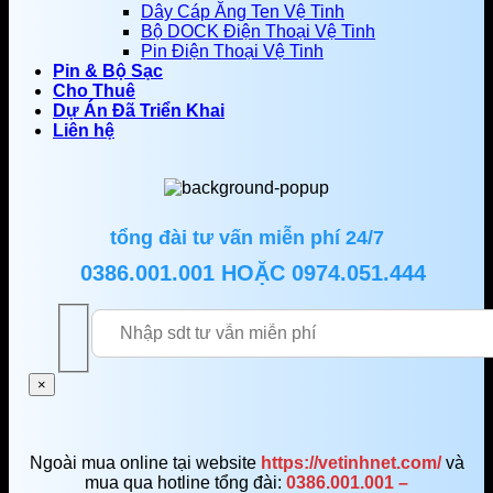
Dây Cáp Ăng Ten Vệ Tinh
Bộ DOCK Điện Thoại Vệ Tinh
Pin Điện Thoại Vệ Tinh
Pin & Bộ Sạc
Cho Thuê
Dự Án Đã Triển Khai
Liên hệ
tổng đài tư vấn miễn phí 24/7
0386.001.001
HOẶC
0974.051.444
×
Ngoài mua online tại website
https://vetinhnet.com/
và
mua qua hotline tổng đài:
0386.001.001 –