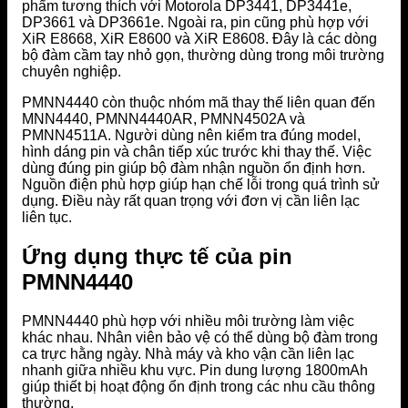
phẩm tương thích với Motorola DP3441, DP3441e,
DP3661 và DP3661e. Ngoài ra, pin cũng phù hợp với
XiR E8668, XiR E8600 và XiR E8608. Đây là các dòng
bộ đàm cầm tay nhỏ gọn, thường dùng trong môi trường
chuyên nghiệp.
PMNN4440 còn thuộc nhóm mã thay thế liên quan đến
MNN4440, PMNN4440AR, PMNN4502A và
PMNN4511A. Người dùng nên kiểm tra đúng model,
hình dáng pin và chân tiếp xúc trước khi thay thế. Việc
dùng đúng pin giúp bộ đàm nhận nguồn ổn định hơn.
Nguồn điện phù hợp giúp hạn chế lỗi trong quá trình sử
dụng. Điều này rất quan trọng với đơn vị cần liên lạc
liên tục.
Ứng dụng thực tế của pin
PMNN4440
PMNN4440 phù hợp với nhiều môi trường làm việc
khác nhau. Nhân viên bảo vệ có thể dùng bộ đàm trong
ca trực hằng ngày. Nhà máy và kho vận cần liên lạc
nhanh giữa nhiều khu vực. Pin dung lượng 1800mAh
giúp thiết bị hoạt động ổn định trong các nhu cầu thông
thường.