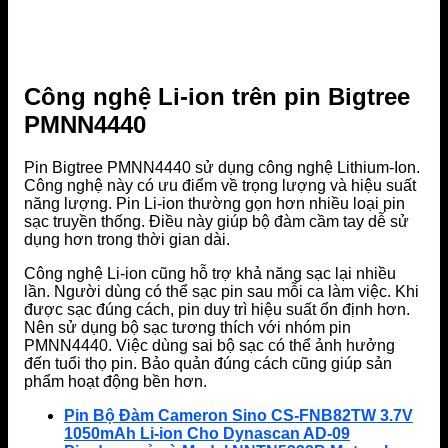
Công nghệ Li-ion trên pin Bigtree
PMNN4440
Pin Bigtree PMNN4440 sử dụng công nghệ Lithium-Ion.
Công nghệ này có ưu điểm về trọng lượng và hiệu suất
năng lượng. Pin Li-ion thường gọn hơn nhiều loại pin
sạc truyền thống. Điều này giúp bộ đàm cầm tay dễ sử
dụng hơn trong thời gian dài.
Công nghệ Li-ion cũng hỗ trợ khả năng sạc lại nhiều
lần. Người dùng có thể sạc pin sau mỗi ca làm việc. Khi
được sạc đúng cách, pin duy trì hiệu suất ổn định hơn.
Nên sử dụng bộ sạc tương thích với nhóm pin
PMNN4440. Việc dùng sai bộ sạc có thể ảnh hưởng
đến tuổi thọ pin. Bảo quản đúng cách cũng giúp sản
phẩm hoạt động bền hơn.
Pin Bộ Đàm Cameron Sino CS-FNB82TW 3.7V
1050mAh Li-ion Cho Dynascan AD-09