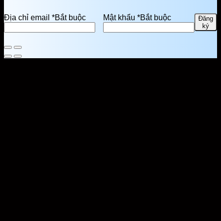
Địa chỉ email
*
Bắt buộc
Mật khẩu
*
Bắt buộc
Đăng
ký