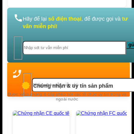
Hãy để lại
số điện thoại
, để được gọi và
tư
vấn miễn phí!
Chứng nhận & uy tín sản phẩm
Được kiểm chứng & cấp phép bởi các tổ chức uy tín trong và
ngoài nước