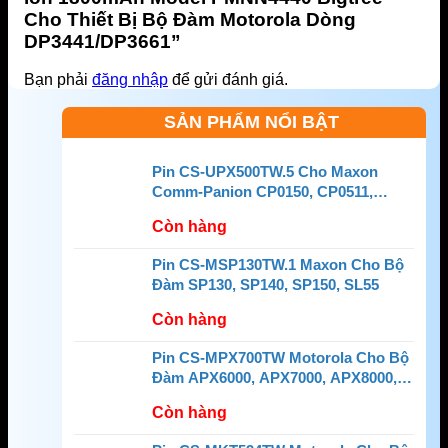
Cho Thiết Bị Bộ Đàm Motorola Dòng
DP3441/DP3661”
Bạn phải
đăng nhập
để gửi đánh giá.
SẢN PHẨM NỔI BẬT
Pin CS-UPX500TW.5 Cho Maxon
Comm-Panion CP0150, CP0511,
CP0515
Còn hàng
Pin CS-MSP130TW.1 Maxon Cho Bộ
Đàm SP130, SP140, SP150, SL55
Còn hàng
Pin CS-MPX700TW Motorola Cho Bộ
Đàm APX6000, APX7000, APX8000,
SRX2200
Còn hàng