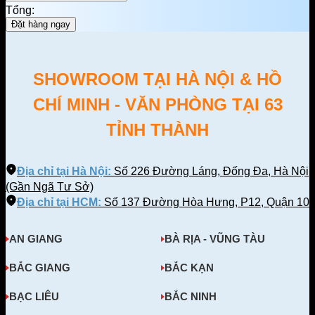
Tổng:
Đặt hàng ngay
SHOWROOM TẠI HÀ NỘI & HỒ
CHÍ MINH - VĂN PHÒNG TẠI 63
TỈNH THÀNH
Địa chỉ tại Hà Nội:
Số 226 Đường Láng, Đống Đa, Hà Nội
(Gần Ngã Tư Sở)
Địa chỉ tại HCM:
Số 137 Đường Hòa Hưng, P12, Quận 10
AN GIANG
BÀ RỊA - VŨNG TÀU
BẮC GIANG
BẮC KẠN
BẠC LIÊU
BẮC NINH