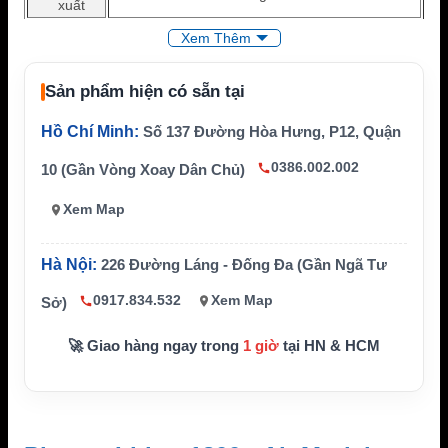
xuất
Công ngh
Xem Thêm
Lithium-Ion
ệ pin
Loại pin
Pin sạc Li-ion
Sản phẩm hiện có sẵn tại
Điện áp
7.4V
Hồ Chí Minh:
Số 137 Đường Hòa Hưng, P12, Quận
Dung lượ
1800mAh
ng
0386.002.002
10 (Gần Vòng Xoay Dân Chủ)
Chứng nh
RoHS, CE
Xem Map
ận
Thiết bị tư
Motorola DP3441, DP3441e, DP3661, DP3661
ơng thích
e, XiR E8668, XiR E8600, XiR E8608
Hà Nội:
226 Đường Láng - Đống Đa (Gần Ngã Tư
Chức năn
Cung cấp nguồn điện cho bộ đàm
0917.834.532
Xem Map
Sở)
g
🚀 Giao hàng ngay trong
1 giờ
tại HN & HCM