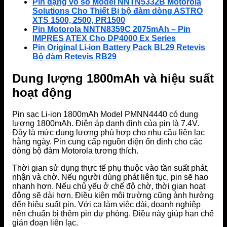
Pin dạng vỏ sò Model NNTN5332B Motorola
Solutions Cho Thiết Bị bộ đàm dòng ASTRO
XTS 1500, 2500, PR1500
Pin Motorola NNTN8359C 2075mAh – Pin
IMPRES ATEX Cho DP4000 Ex Series
Pin Original Li-ion Battery Pack BL29 Retevis
Bộ đàm Retevis RB29
Dung lượng 1800mAh và hiệu suất
hoạt động
Pin sạc Li-ion 1800mAh Model PMNN4440 có dung
lượng 1800mAh. Điện áp danh định của pin là 7.4V.
Đây là mức dung lượng phù hợp cho nhu cầu liên lạc
hằng ngày. Pin cung cấp nguồn điện ổn định cho các
dòng bộ đàm Motorola tương thích.
Thời gian sử dụng thực tế phụ thuộc vào tần suất phát,
nhận và chờ. Nếu người dùng phát liên tục, pin sẽ hao
nhanh hơn. Nếu chủ yếu ở chế độ chờ, thời gian hoạt
động sẽ dài hơn. Điều kiện môi trường cũng ảnh hưởng
đến hiệu suất pin. Với ca làm việc dài, doanh nghiệp
nên chuẩn bị thêm pin dự phòng. Điều này giúp hạn chế
gián đoạn liên lạc.