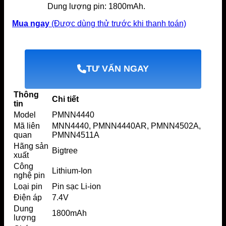
Dung lượng pin: 1800mAh.
Mua ngay
(Được dùng thử trước khi thanh toán)
TƯ VẤN NGAY
Thông
Chi tiết
tin
Model
PMNN4440
Mã liên
MNN4440, PMNN4440AR, PMNN4502A,
quan
PMNN4511A
Hãng sản
Bigtree
xuất
Công
Lithium-Ion
nghệ pin
Loại pin
Pin sạc Li-ion
Điện áp
7.4V
Dung
1800mAh
lượng