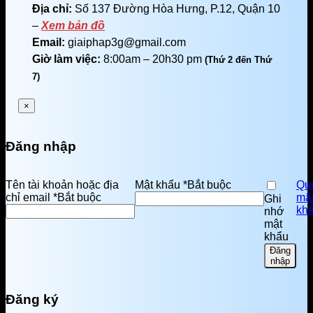
Địa chỉ:
Số 137 Đường Hòa Hưng, P.12, Quận 10
–
Xem bản đồ
Email:
giaiphap3g@gmail.com
Giờ làm việc:
8:00am – 20h30 pm
(Thứ 2 đến Thứ
7)
×
Đăng nhập
Tên tài khoản hoặc địa
Mật khẩu
*
Bắt buộc
Qu
chỉ email
*
Bắt buộc
mậ
Ghi
kh
nhớ
mật
khẩu
Đăng
nhập
Đăng ký