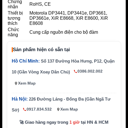
Chứng
RoHS, CE
nhận
Thiết bị
Motorola DP3441, DP3441e, DP3661,
tương
DP3661e, XiR E8668, XiR E8600, XiR
thích
E8608
Chức
Cung cấp nguồn điện cho bộ đàm
năng
Sản phẩm hiện có sẵn tại
Hồ Chí Minh:
Số 137 Đường Hòa Hưng, P12, Quận
0386.002.002
10 (Gần Vòng Xoay Dân Chủ)
Xem Map
Hà Nội:
226 Đường Láng - Đống Đa (Gần Ngã Tư
0917.834.532
Xem Map
Sở)
🚀 Giao hàng ngay trong
1 giờ
tại HN & HCM