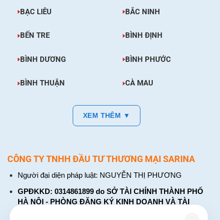
BẠC LIÊU
BẮC NINH
BẾN TRE
BÌNH ĐỊNH
BÌNH DƯƠNG
BÌNH PHƯỚC
BÌNH THUẬN
CÀ MAU
XEM THÊM ▼
CÔNG TY TNHH ĐẦU TƯ THƯƠNG MẠI SARINA
Người đại diện pháp luật: NGUYỄN THỊ PHƯƠNG
GPĐKKD: 0314861899 do SỞ TÀI CHÍNH THÀNH PHỐ
HÀ NỘI - PHÒNG ĐĂNG KÝ KINH DOANH VÀ TÀI
CHÍNH DOANH NGHIỆP cấp. Đăng ký lần đầu: ngày 26