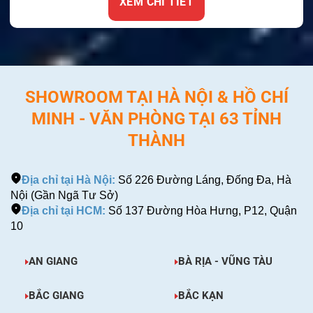
XEM CHI TIẾT
SHOWROOM TẠI HÀ NỘI & HỒ CHÍ
MINH - VĂN PHÒNG TẠI 63 TỈNH
THÀNH
Địa chỉ tại Hà Nội:
Số 226 Đường Láng, Đống Đa, Hà
Nội (Gần Ngã Tư Sở)
Địa chỉ tại HCM:
Số 137 Đường Hòa Hưng, P12, Quận
10
AN GIANG
BÀ RỊA - VŨNG TÀU
BẮC GIANG
BẮC KẠN