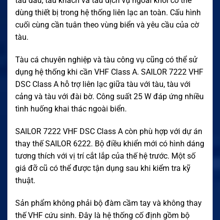
tàu dầu, tàu khách và tàu dịch vụ ngoài khơi có thể
dùng thiết bị trong hệ thống liên lạc an toàn. Cấu hình
cuối cùng cần tuân theo vùng biển và yêu cầu của cờ
tàu.
Tàu cá chuyên nghiệp và tàu công vụ cũng có thể sử
dụng hệ thống khi cần VHF Class A. SAILOR 7222 VHF
DSC Class A hỗ trợ liên lạc giữa tàu với tàu, tàu với
cảng và tàu với đài bờ. Công suất 25 W đáp ứng nhiều
tình huống khai thác ngoài biển.
SAILOR 7222 VHF DSC Class A còn phù hợp với dự án
thay thế SAILOR 6222. Bộ điều khiển mới có hình dáng
tương thích với vị trí cắt lắp của thế hệ trước. Một số
giá đỡ cũ có thể được tận dụng sau khi kiểm tra kỹ
thuật.
Sản phẩm không phải bộ đàm cầm tay và không thay
thế VHF cứu sinh. Đây là hệ thống cố định gồm bộ