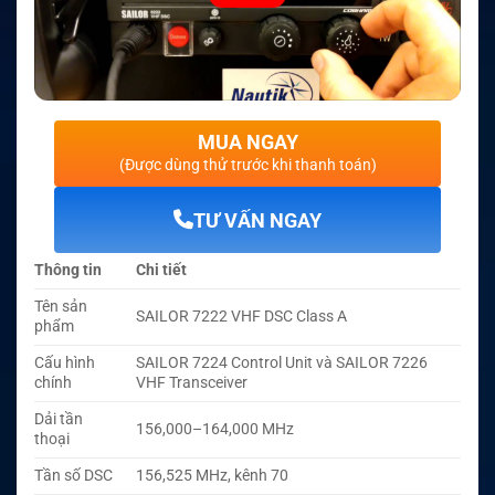
MUA NGAY
(Được dùng thử trước khi thanh toán)
TƯ VẤN NGAY
Thông tin
Chi tiết
Tên sản
SAILOR 7222 VHF DSC Class A
phẩm
Cấu hình
SAILOR 7224 Control Unit và SAILOR 7226
chính
VHF Transceiver
Dải tần
156,000–164,000 MHz
thoại
Tần số DSC
156,525 MHz, kênh 70