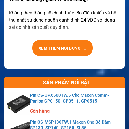
Không theo thông số chính thức. Bộ điều khiển và bộ
thu phát sử dụng nguồn danh định 24 VDC với dung
sai do nhà sản xuất quy định.
↓
XEM THÊM NỘI DUNG
SẢN PHẨM NỔI BẬT
Pin CS-UPX500TW.5 Cho Maxon Comm-
Panion CP0150, CP0511, CP0515
Còn hàng
Pin CS-MSP130TW.1 Maxon Cho Bộ Đàm
SP130, SP140, SP150, SL55