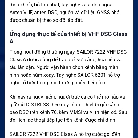
điều khiển, bộ thu phát, tay nghe và anten ngoài.
Anten VHF, anten DSC, nguồn và dữ liệu GNSS phải
được chuẩn bị theo sơ đồ lắp đặt.
Ứng dụng thực tế của thiết bị VHF DSC Class
A
Trong hoạt động thường ngày, SAILOR 7222 VHF DSC
Class A được dùng để trao đổi với cảng, hoa tiêu và
tàu lân cận. Người vận hành chọn kênh bằng màn
hình hoặc núm xoay. Tay nghe SAILOR 6201 hỗ trợ
nghe rõ hơn trong môi trường nhiều tiếng ồn.
Khi xảy ra nguy hiểm, người trực ca có thể mở nắp và
giữ nút DISTRESS theo quy trình. Thiết bị gửi cảnh
báo DSC trên kênh 70, kèm MMSI và vị trí hiện có. Sau
đó, liên lạc thoại tiếp tục trên kênh được chỉ định.
SAILOR 7222 VHF DSC Class A hỗ trợ cuộc gọi đến