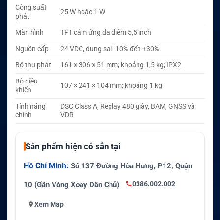
Công suất
25 W hoặc 1 W
phát
Màn hình
TFT cảm ứng đa điểm 5,5 inch
Nguồn cấp
24 VDC, dung sai -10% đến +30%
Bộ thu phát
161 × 306 × 51 mm; khoảng 1,5 kg; IPX2
Bộ điều
107 × 241 × 104 mm; khoảng 1 kg
khiển
Tính năng
DSC Class A, Replay 480 giây, BAM, GNSS và
chính
VDR
Sản phẩm hiện có sẵn tại
Hồ Chí Minh:
Số 137 Đường Hòa Hưng, P12, Quận
0386.002.002
10 (Gần Vòng Xoay Dân Chủ)
Xem Map