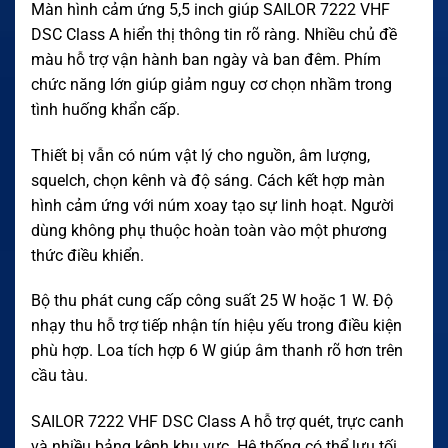
Màn hình cảm ứng 5,5 inch giúp SAILOR 7222 VHF
DSC Class A hiển thị thông tin rõ ràng. Nhiều chủ đề
màu hỗ trợ vận hành ban ngày và ban đêm. Phím
chức năng lớn giúp giảm nguy cơ chọn nhầm trong
tình huống khẩn cấp.
Thiết bị vẫn có núm vật lý cho nguồn, âm lượng,
squelch, chọn kênh và độ sáng. Cách kết hợp màn
hình cảm ứng với núm xoay tạo sự linh hoạt. Người
dùng không phụ thuộc hoàn toàn vào một phương
thức điều khiển.
Bộ thu phát cung cấp công suất 25 W hoặc 1 W. Độ
nhạy thu hỗ trợ tiếp nhận tín hiệu yếu trong điều kiện
phù hợp. Loa tích hợp 6 W giúp âm thanh rõ hơn trên
cầu tàu.
SAILOR 7222 VHF DSC Class A hỗ trợ quét, trực canh
và nhiều bảng kênh khu vực. Hệ thống có thể lưu tối