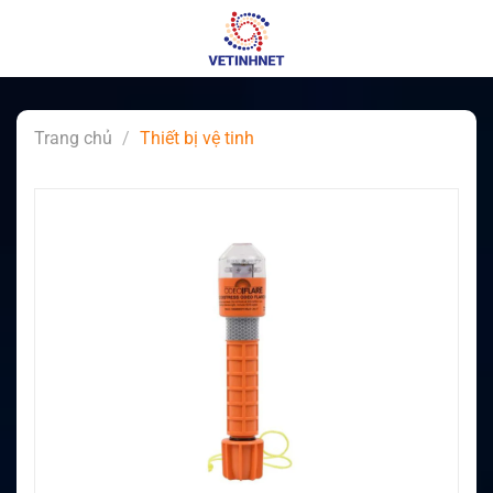
Skip
to
content
Trang chủ
/
Thiết bị vệ tinh