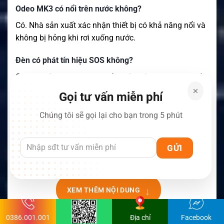
Odeo MK3 có nổi trên nước không?
Có. Nhà sản xuất xác nhận thiết bị có khả năng nổi và
không bị hỏng khi rơi xuống nước.
Đèn có phát tín hiệu SOS không?
Có. Chu kỳ phát sáng bao gồm tín hiệu SOS được mô
tả trong Phụ lục 4 của COLREGS.
Gọi tư vấn miễn phí
Odeo MK3 có thay thế hoàn toàn pháo sáng không?
Chúng tôi sẽ gọi lại cho bạn trong 5 phút
Không nên mặc định. Tài liệu Daniamant cho biết sản
phẩm chưa được SOLAS chấp nhận để thay thế pháo
sáng bắt buộc trên tàu thương mại.
↓
XEM THÊM NỘI DUNG
0386.001.001
Địa chỉ
Facebook