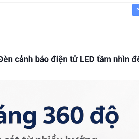
P
èn cảnh báo điện tử LED tầm nhìn đ