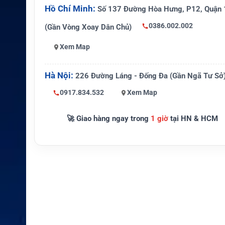
Lithium Primary, LiMnO2, thay t
Hồ Chí Minh:
Số 137 Đường Hòa Hưng, P12, Quận 
Pin
c
0386.002.002
(Gần Vòng Xoay Dân Chủ)
Chống nước
10m ở +20°C
Xem Map
Kích thước
187 x 42 mm
Hà Nội:
226 Đường Láng - Đống Đa (Gần Ngã Tư Sở
Trọng lượng
155g
0917.834.532
Xem Map
🚀 Giao hàng ngay trong
1 giờ
tại HN & HCM