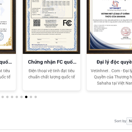
 quốc
Chứng nhận FC quốc
Đại lý độc quy
tế
Sahaha
t tiêu
Điện thoại vệ tinh đạt tiêu
Vetinhnet . Com - Đại l
uốc tế
chuẩn chất lượng quốc tế
Quyền của Thương h
Sahaha tại Việt N
Sort by