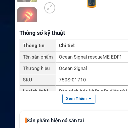
Thông số kỹ thuật
Thông tin
Chi tiết
Tên sản phẩm
Ocean Signal rescueME EDF1
Thương hiệu
Ocean Signal
SKU
750S-01710
Loại thiết bị
Đèn cảnh báo khẩn cấp điện tử 
Xem Thêm
Tầm nhìn
Lên đến 7 dặm
Thời lượng pi
Trên 6 giờ
n
Sản phẩm hiện có sẵn tại