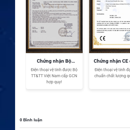
quyền
Chứng nhận Bộ
Chứng nhận CE
TT&TT
tế
ại lý Độc
Điện thoại vệ tinh được Bộ
Điện thoại vệ tinh đạ
ng hiệu
TT&TT Việt Nam cấp GCN
chuẩn chất lượng q
t Nam
hợp quy!
0 Bình luận