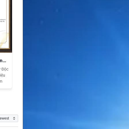
ền
ý Độc
iệu
am