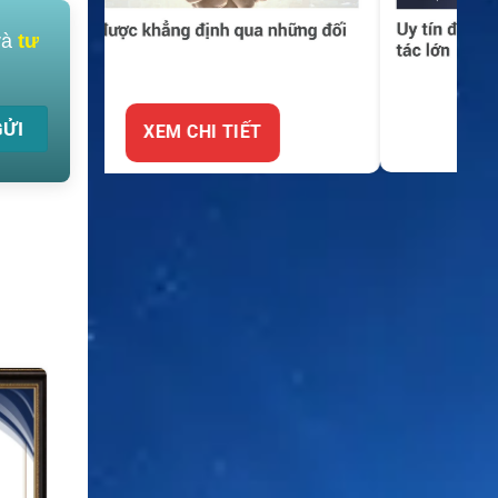
và
tư
XEM CHI TIẾT