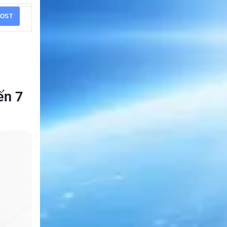
OST
ến 7