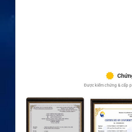
XEM CHI TIẾT
Chứng
Được kiểm chứng & cấp ph