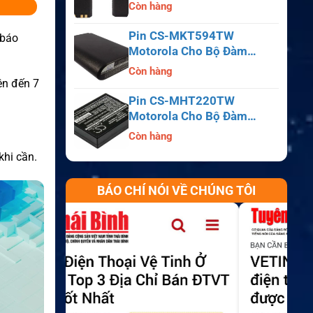
APX6000, APX7000,
Còn hàng
APX8000, SRX2200
Pin CS-MKT594TW
 báo
Motorola Cho Bộ Đàm
Astro Saber, MX1000,
Còn hàng
MX2000, MX3000
ên đến 7
Pin CS-MHT220TW
Motorola Cho Bộ Đàm
MT700, HT210, HT220,
Còn hàng
MT500
khi cần.
BÁO CHÍ NÓI VỀ CHÚNG TÔI