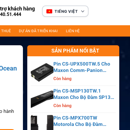
trợ khách hàng
TIẾNG VIỆT
40.51.444
 THUÊ
DỰ ÁN ĐÃ TRIỂN KHAI
LIÊN HỆ
SẢN PHẨM NỔI BẬT
Pin CS-UPX500TW.5 Cho
 Ocean
Maxon Comm-Panion
CP0150, CP0511, CP0515
Còn hàng
Pin CS-MSP130TW.1
Maxon Cho Bộ Đàm SP130,
SP140, SP150, SL55
Còn hàng
ảo hành
Pin CS-MPX700TW
Motorola Cho Bộ Đàm