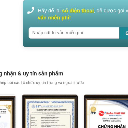
Hãy để lại
số điện thoại
, để được gọi 
vấn miễn phí!
XEM CHI TIẾT
XEM CHI TIẾT
 nhận & uy tín sản phẩm
ép bởi các tổ chức uy tín trong và ngoài nước