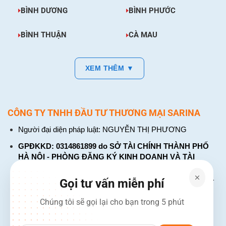
BÌNH DƯƠNG
BÌNH PHƯỚC
BÌNH THUẬN
CÀ MAU
XEM THÊM ▼
CÔNG TY TNHH ĐẦU TƯ THƯƠNG MẠI SARINA
Người đại diện pháp luật: NGUYỄN THỊ PHƯƠNG
GPĐKKD: 0314861899 do SỞ TÀI CHÍNH THÀNH PHỐ
HÀ NỘI - PHÒNG ĐĂNG KÝ KINH DOANH VÀ TÀI
CHÍNH DOANH NGHIỆP cấp. Đăng ký lần đầu: ngày 26
tháng 01 năm 2018. Đăng ký thay đổi lần thứ: 4, ngày 31
Gọi tư vấn miễn phí
tháng 03 năm 2026
Chúng tôi sẽ gọi lại cho bạn trong 5 phút
226 Đường Láng, Đống Đa, Hà Nội
137 Đường Hòa Hưng, Phường 12, Quận 10, TP. Hồ Chí