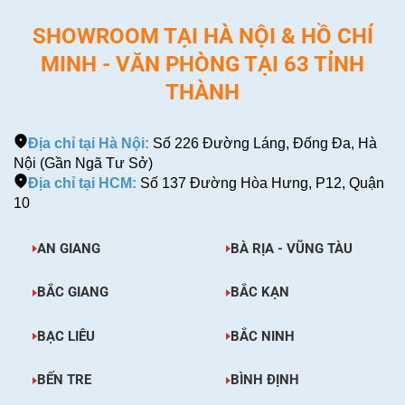
SHOWROOM TẠI HÀ NỘI & HỒ CHÍ
MINH - VĂN PHÒNG TẠI 63 TỈNH
THÀNH
Địa chỉ tại Hà Nội:
Số 226 Đường Láng, Đống Đa, Hà
Nội (Gần Ngã Tư Sở)
Địa chỉ tại HCM:
Số 137 Đường Hòa Hưng, P12, Quận
10
AN GIANG
BÀ RỊA - VŨNG TÀU
BẮC GIANG
BẮC KẠN
BẠC LIÊU
BẮC NINH
BẾN TRE
BÌNH ĐỊNH