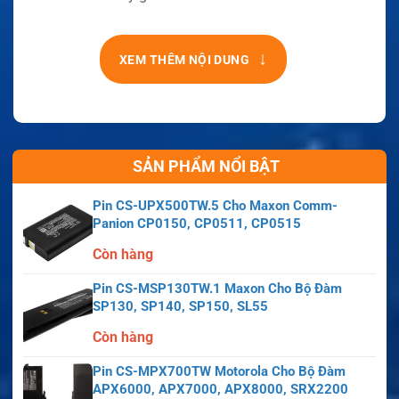
↓
XEM THÊM NỘI DUNG
SẢN PHẨM NỔI BẬT
Pin CS-UPX500TW.5 Cho Maxon Comm-
Panion CP0150, CP0511, CP0515
Còn hàng
Pin CS-MSP130TW.1 Maxon Cho Bộ Đàm
SP130, SP140, SP150, SL55
Còn hàng
Pin CS-MPX700TW Motorola Cho Bộ Đàm
APX6000, APX7000, APX8000, SRX2200