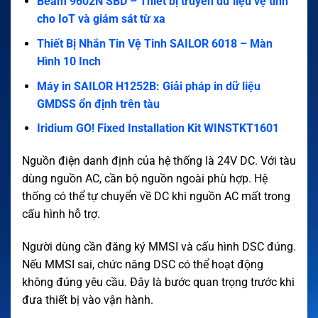
Beam 9602N SBD – Thiết bị truyền dữ liệu vệ tinh
cho IoT và giám sát từ xa
Thiết Bị Nhắn Tin Vệ Tinh SAILOR 6018 – Màn
Hình 10 Inch
Máy in SAILOR H1252B: Giải pháp in dữ liệu
GMDSS ổn định trên tàu
Iridium GO! Fixed Installation Kit WINSTKT1601
Nguồn điện danh định của hệ thống là 24V DC. Với tàu
dùng nguồn AC, cần bộ nguồn ngoài phù hợp. Hệ
thống có thể tự chuyển về DC khi nguồn AC mất trong
cấu hình hỗ trợ.
Người dùng cần đăng ký MMSI và cấu hình DSC đúng.
Nếu MMSI sai, chức năng DSC có thể hoạt động
không đúng yêu cầu. Đây là bước quan trọng trước khi
đưa thiết bị vào vận hành.