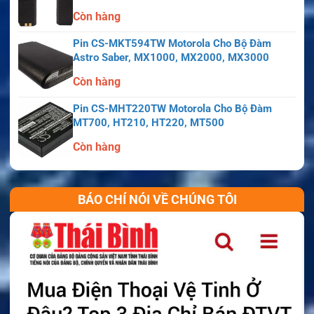
Còn hàng
Pin CS-MKT594TW Motorola Cho Bộ Đàm
Astro Saber, MX1000, MX2000, MX3000
Còn hàng
Pin CS-MHT220TW Motorola Cho Bộ Đàm
MT700, HT210, HT220, MT500
Còn hàng
BÁO CHÍ NÓI VỀ CHÚNG TÔI