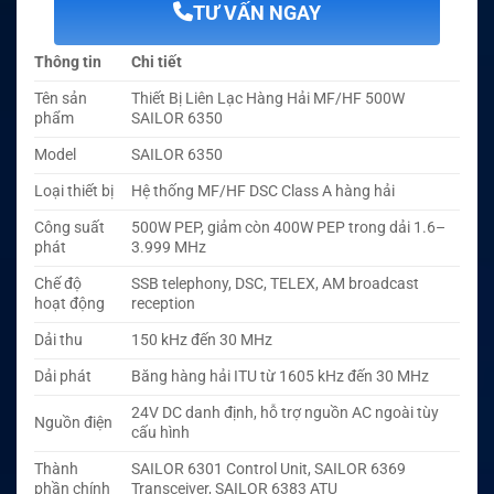
TƯ VẤN NGAY
Thông tin
Chi tiết
Tên sản
Thiết Bị Liên Lạc Hàng Hải MF/HF 500W
phẩm
SAILOR 6350
Model
SAILOR 6350
Loại thiết bị
Hệ thống MF/HF DSC Class A hàng hải
Công suất
500W PEP, giảm còn 400W PEP trong dải 1.6–
phát
3.999 MHz
Chế độ
SSB telephony, DSC, TELEX, AM broadcast
hoạt động
reception
Dải thu
150 kHz đến 30 MHz
Dải phát
Băng hàng hải ITU từ 1605 kHz đến 30 MHz
24V DC danh định, hỗ trợ nguồn AC ngoài tùy
Nguồn điện
cấu hình
Thành
SAILOR 6301 Control Unit, SAILOR 6369
phần chính
Transceiver, SAILOR 6383 ATU