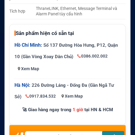
ThraneLINK, Ethernet, Message Terminal và
Tích hợp
Alarm Panel tùy cấu hình
Sản phẩm hiện có sẵn tại
Hồ Chí Minh:
Số 137 Đường Hòa Hưng, P12, Quận
0386.002.002
10 (Gần Vòng Xoay Dân Chủ)
Xem Map
Hà Nội:
226 Đường Láng - Đống Đa (Gần Ngã Tư
0917.834.532
Xem Map
Sở)
🚀 Giao hàng ngay trong
1 giờ
tại HN & HCM