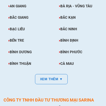
AN GIANG
BÀ RỊA - VŨNG TÀU
BẮC GIANG
BẮC KẠN
BẠC LIÊU
BẮC NINH
BẾN TRE
BÌNH ĐỊNH
BÌNH DƯƠNG
BÌNH PHƯỚC
BÌNH THUẬN
CÀ MAU
XEM THÊM ▼
CÔNG TY TNHH ĐẦU TƯ THƯƠNG MẠI SARINA