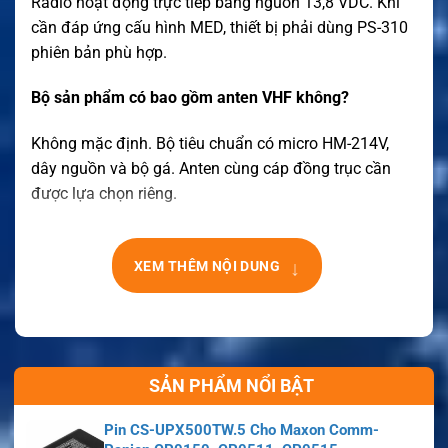
Radio hoạt động trực tiếp bằng nguồn 13,8 VDC. Khi
cần đáp ứng cấu hình MED, thiết bị phải dùng PS-310
phiên bản phù hợp.
Bộ sản phẩm có bao gồm anten VHF không?
Không mặc định. Bộ tiêu chuẩn có micro HM-214V,
dây nguồn và bộ gá. Anten cùng cáp đồng trục cần
được lựa chọn riêng.
↓
XEM THÊM NỘI DUNG
SẢN PHẨM NỔI BẬT
Pin CS-UPX500TW.5 Cho Maxon Comm-