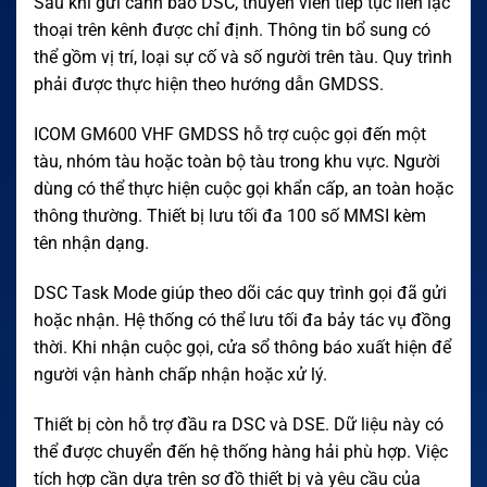
Sau khi gửi cảnh báo DSC, thuyền viên tiếp tục liên lạc
thoại trên kênh được chỉ định. Thông tin bổ sung có
thể gồm vị trí, loại sự cố và số người trên tàu. Quy trình
phải được thực hiện theo hướng dẫn GMDSS.
ICOM GM600 VHF GMDSS hỗ trợ cuộc gọi đến một
tàu, nhóm tàu hoặc toàn bộ tàu trong khu vực. Người
dùng có thể thực hiện cuộc gọi khẩn cấp, an toàn hoặc
thông thường. Thiết bị lưu tối đa 100 số MMSI kèm
tên nhận dạng.
DSC Task Mode giúp theo dõi các quy trình gọi đã gửi
hoặc nhận. Hệ thống có thể lưu tối đa bảy tác vụ đồng
thời. Khi nhận cuộc gọi, cửa sổ thông báo xuất hiện để
người vận hành chấp nhận hoặc xử lý.
Thiết bị còn hỗ trợ đầu ra DSC và DSE. Dữ liệu này có
thể được chuyển đến hệ thống hàng hải phù hợp. Việc
tích hợp cần dựa trên sơ đồ thiết bị và yêu cầu của