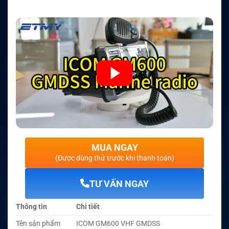
MUA NGAY
(Được dùng thử trước khi thanh toán)
TƯ VẤN NGAY
Thông tin
Chi tiết
Tên sản phẩm
ICOM GM600 VHF GMDSS