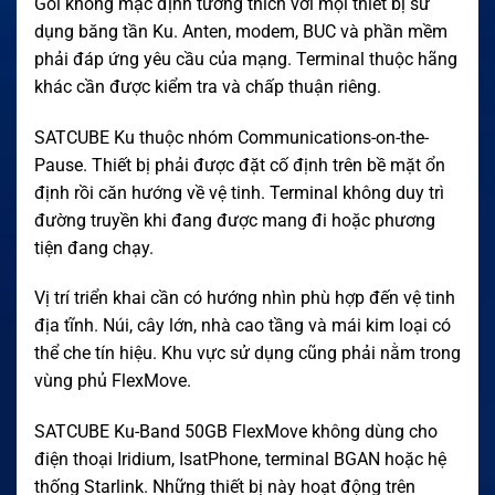
Gói không mặc định tương thích với mọi thiết bị sử
dụng băng tần Ku. Anten, modem, BUC và phần mềm
phải đáp ứng yêu cầu của mạng. Terminal thuộc hãng
khác cần được kiểm tra và chấp thuận riêng.
SATCUBE Ku thuộc nhóm Communications-on-the-
Pause. Thiết bị phải được đặt cố định trên bề mặt ổn
định rồi căn hướng về vệ tinh. Terminal không duy trì
đường truyền khi đang được mang đi hoặc phương
tiện đang chạy.
Vị trí triển khai cần có hướng nhìn phù hợp đến vệ tinh
địa tĩnh. Núi, cây lớn, nhà cao tầng và mái kim loại có
thể che tín hiệu. Khu vực sử dụng cũng phải nằm trong
vùng phủ FlexMove.
SATCUBE Ku-Band 50GB FlexMove không dùng cho
điện thoại Iridium, IsatPhone, terminal BGAN hoặc hệ
thống Starlink. Những thiết bị này hoạt động trên