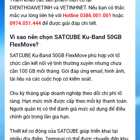
DIENTHOAIVETINH
và
VETINHNET
. Nếu bạn có thắc
mắc vui lòng liên hệ với
Hotline 0386.001.001
hoặc
0974.051.444
để được giải đáp chi tiết.
Vì sao nên chọn SATCUBE Ku-Band 50GB
FlexMove?
SATCUBE Ku-Band 50GB FlexMove phù hợp với tổ
chức cần kết nối vệ tinh thường xuyên nhưng chưa
cần 100 GB mỗi tháng. Gói đáp ứng email, hình ảnh,
tài liệu và các cuộc họp có kiểm soát.
Chu kỳ tháng giúp doanh nghiệp theo dõi chi phí rõ
ràng. Hạn mức mới được cấp theo mỗi kỳ thanh toán.
Người quản trị có thể đánh giá mức sử dụng để điều
chỉnh gói trong lần gia hạn.
Thiết kế cơ động của SATCUBE giúp triển khai tại
nhiều địa điểm. Terminal có thể được chuyển đến khu