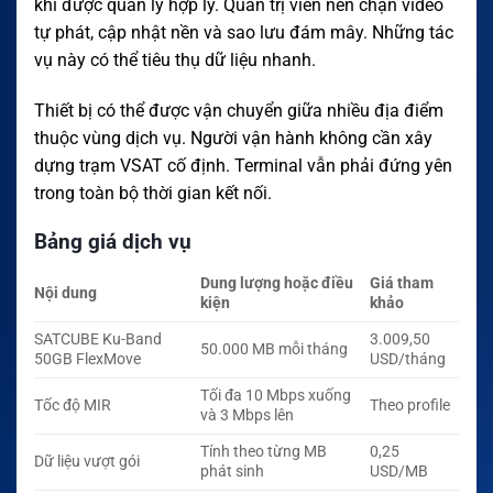
khi được quản lý hợp lý. Quản trị viên nên chặn video
tự phát, cập nhật nền và sao lưu đám mây. Những tác
vụ này có thể tiêu thụ dữ liệu nhanh.
Thiết bị có thể được vận chuyển giữa nhiều địa điểm
thuộc vùng dịch vụ. Người vận hành không cần xây
dựng trạm VSAT cố định. Terminal vẫn phải đứng yên
trong toàn bộ thời gian kết nối.
Bảng giá dịch vụ
Dung lượng hoặc điều
Giá tham
Nội dung
kiện
khảo
SATCUBE Ku-Band
3.009,50
50.000 MB mỗi tháng
50GB FlexMove
USD/tháng
Tối đa 10 Mbps xuống
Tốc độ MIR
Theo profile
và 3 Mbps lên
Tính theo từng MB
0,25
Dữ liệu vượt gói
phát sinh
USD/MB