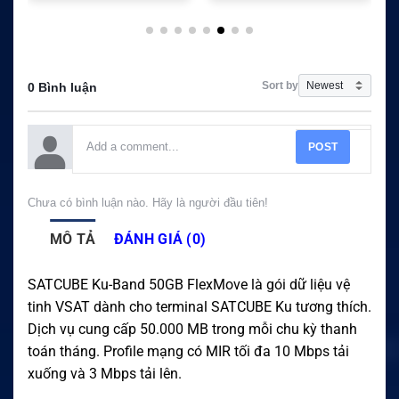
Sort by
0 Bình luận
POST
Chưa có bình luận nào. Hãy là người đầu tiên!
MÔ TẢ
ĐÁNH GIÁ (0)
SATCUBE Ku-Band 50GB FlexMove là gói dữ liệu vệ
tinh VSAT dành cho terminal SATCUBE Ku tương thích.
Dịch vụ cung cấp 50.000 MB trong mỗi chu kỳ thanh
toán tháng. Profile mạng có MIR tối đa 10 Mbps tải
xuống và 3 Mbps tải lên.