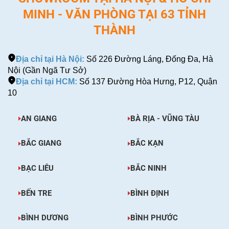
MINH - VĂN PHÒNG TẠI 63 TỈNH
THÀNH
Địa chỉ tại Hà Nội:
Số 226 Đường Láng, Đống Đa, Hà
Nội (Gần Ngã Tư Sở)
Địa chỉ tại HCM:
Số 137 Đường Hòa Hưng, P12, Quận
10
AN GIANG
BÀ RỊA - VŨNG TÀU
BẮC GIANG
BẮC KẠN
BẠC LIÊU
BẮC NINH
BẾN TRE
BÌNH ĐỊNH
BÌNH DƯƠNG
BÌNH PHƯỚC