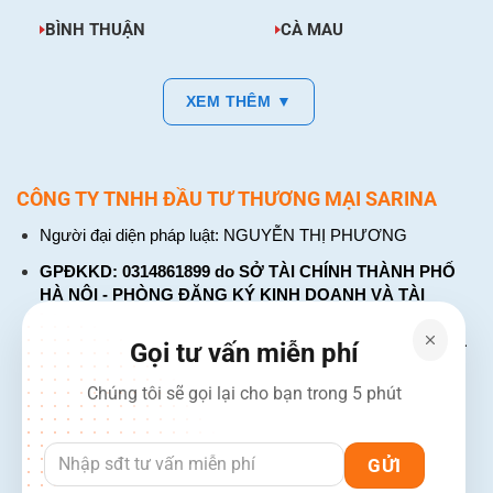
BÌNH THUẬN
CÀ MAU
XEM THÊM ▼
CÔNG TY TNHH ĐẦU TƯ THƯƠNG MẠI SARINA
Người đại diện pháp luật: NGUYỄN THỊ PHƯƠNG
GPĐKKD: 0314861899 do SỞ TÀI CHÍNH THÀNH PHỐ
HÀ NỘI - PHÒNG ĐĂNG KÝ KINH DOANH VÀ TÀI
CHÍNH DOANH NGHIỆP cấp. Đăng ký lần đầu: ngày 26
tháng 01 năm 2018. Đăng ký thay đổi lần thứ: 4, ngày 31
Gọi tư vấn miễn phí
tháng 03 năm 2026
Chúng tôi sẽ gọi lại cho bạn trong 5 phút
226 Đường Láng, Đống Đa, Hà Nội
137 Đường Hòa Hưng, Phường 12, Quận 10, TP. Hồ Chí
Minh