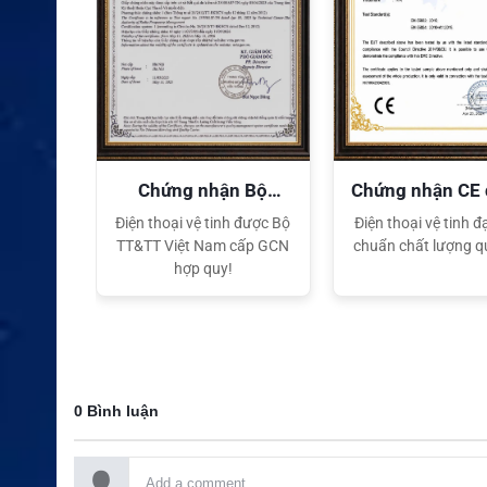
quyền
Chứng nhận Bộ
Chứng nhận CE
TT&TT
tế
ại lý Độc
Điện thoại vệ tinh được Bộ
Điện thoại vệ tinh đạ
ng hiệu
TT&TT Việt Nam cấp GCN
chuẩn chất lượng q
t Nam
hợp quy!
0 Bình luận