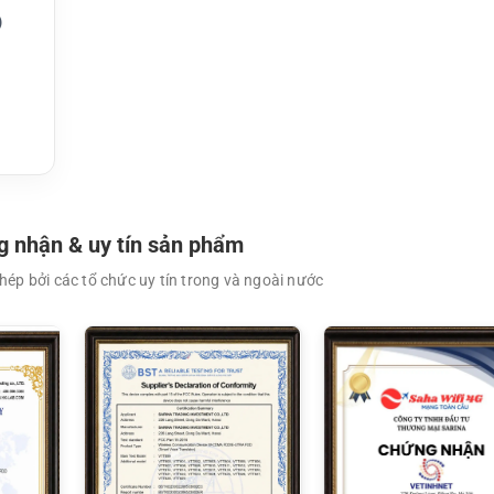
)
XEM CHI TIẾT
XEM CHI TIẾT
 nhận & uy tín sản phẩm
ép bởi các tổ chức uy tín trong và ngoài nước