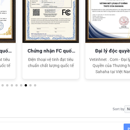
 quốc
Chứng nhận FC quốc
Đại lý độc quy
tế
Sahaha
t tiêu
Điện thoại vệ tinh đạt tiêu
Vetinhnet . Com - Đại l
uốc tế
chuẩn chất lượng quốc tế
Quyền của Thương h
Sahaha tại Việt N
Sort by
P