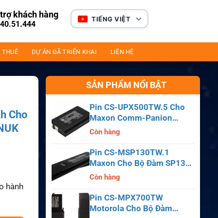
trợ khách hàng
TIẾNG VIỆT
40.51.444
 THUÊ
DỰ ÁN ĐÃ TRIỂN KHAI
LIÊN HỆ
SẢN PHẨM NỔI BẬT
Pin CS-UPX500TW.5 Cho
h Cho
Maxon Comm-Panion
SNUK
CP0150, CP0511, CP0515
Còn hàng
Pin CS-MSP130TW.1
Maxon Cho Bộ Đàm SP130,
SP140, SP150, SL55
Còn hàng
ảo hành
Pin CS-MPX700TW
Motorola Cho Bộ Đàm