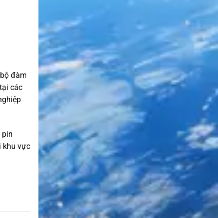
o bộ đàm
tại các
nghiệp
 pin
i khu vực