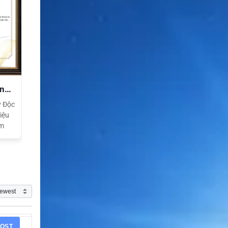
ền
ý Độc
iệu
am
OST