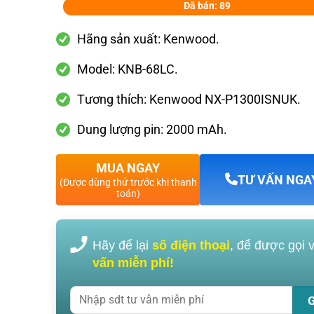
Đã bán: 89
Hãng sản xuất: Kenwood.
Model: KNB-68LC.
Tương thích: Kenwood NX-P1300ISNUK.
Dung lượng pin: 2000 mAh.
MUA NGAY
TƯ VẤN NGA
(Được dùng thử trước khi thanh
toán)
Hãy để lại
số điện thoại
, để được gọi 
vấn miễn phí!