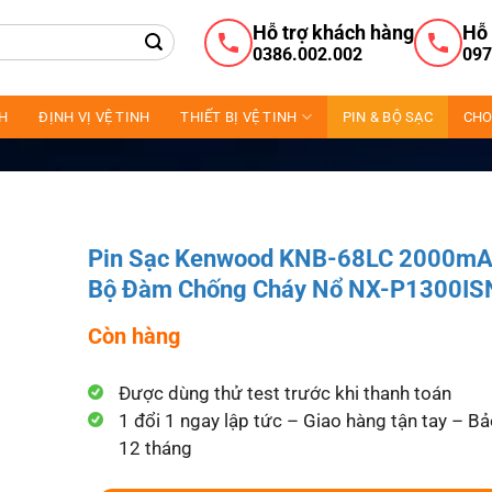
Hỗ trợ khách hàng
Hỗ 
0386.002.002
097
NH
ĐỊNH VỊ VỆ TINH
THIẾT BỊ VỆ TINH
PIN & BỘ SẠC
CHO
Pin Sạc Kenwood KNB-68LC 2000mA
Bộ Đàm Chống Cháy Nổ NX-P1300I
Còn hàng
Được dùng thử test trước khi thanh toán
1 đổi 1 ngay lập tức – Giao hàng tận tay – B
12 tháng