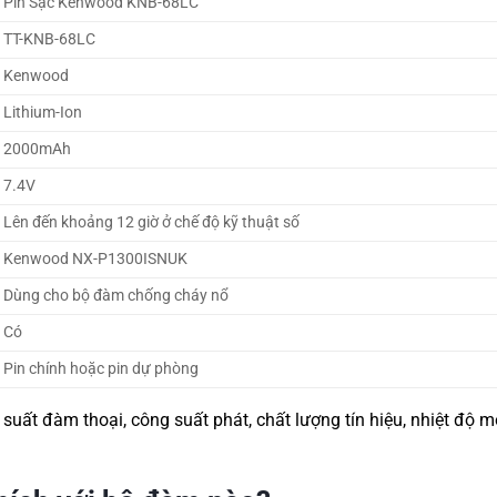
Pin Sạc Kenwood KNB-68LC
TT-KNB-68LC
Kenwood
Lithium-Ion
2000mAh
7.4V
Lên đến khoảng 12 giờ ở chế độ kỹ thuật số
Kenwood NX-P1300ISNUK
Dùng cho bộ đàm chống cháy nổ
Có
Pin chính hoặc pin dự phòng
 suất đàm thoại, công suất phát, chất lượng tín hiệu, nhiệt độ m