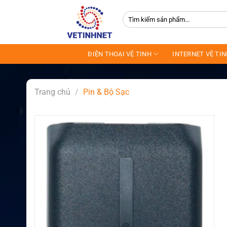
Skip
Tìm
to
kiếm:
content
ĐIỆN THOẠI VỆ TINH
INTERNET VỆ TI
Trang chủ
/
Pin & Bộ Sạc