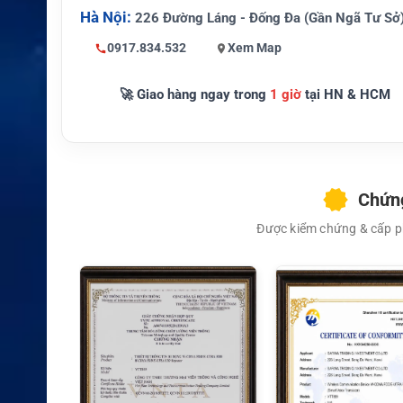
Kích th
Theo chuẩn KN
Hà Nội:
226 Đường Láng - Đống Đa (Gần Ngã Tư Sở
ước
B-68LC
0917.834.532
Xem Map
Trọng l
Khoảng 115 g
ượng
🚀 Giao hàng ngay trong
1 giờ
tại HN & HCM
XEM CHI TIẾT
Thiết bị
Kenwood NX-P
tương t
1300ISNUK
hích
Chứng
Hãng s
Kenwood
ản xuất
Được kiểm chứng & cấp ph
Đơn vị p
Bộ đàm và phụ
hân phố
kiện chính hãng
i