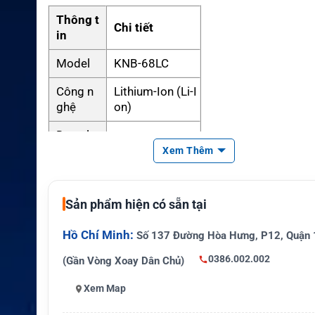
Thông t
Chi tiết
in
Model
KNB-68LC
Công n
Lithium-Ion (Li-I
ghệ
on)
Dung lư
2000 mAh
ợng
Xem Thêm
Điện áp
danh đị
7.4V
Sản phẩm hiện có sẵn tại
nh
Hồ Chí Minh:
Số 137 Đường Hòa Hưng, P12, Quận 
Năng lư
14.8 Wh
ợng
0386.002.002
(Gần Vòng Xoay Dân Chủ)
Chuẩn b
Intrinsically Saf
Xem Map
ảo vệ
e