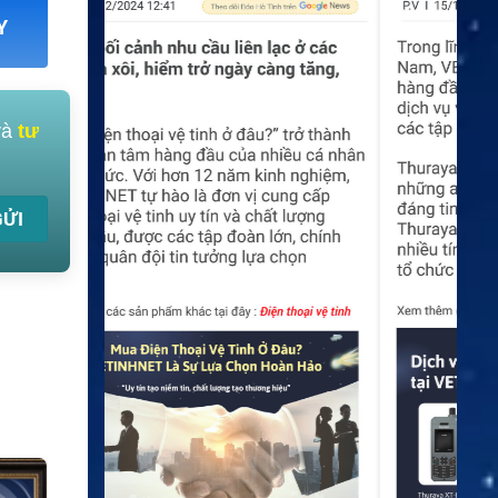
Y
và
tư