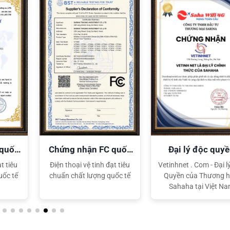
XEM CHI TIẾT
XEM CHI TIẾT
 quốc
Chứng nhận FC quốc
Đại lý độc quy
tế
Sahaha
t tiêu
Điện thoại vệ tinh đạt tiêu
Vetinhnet . Com - Đại l
uốc tế
chuẩn chất lượng quốc tế
Quyền của Thương h
Sahaha tại Việt N