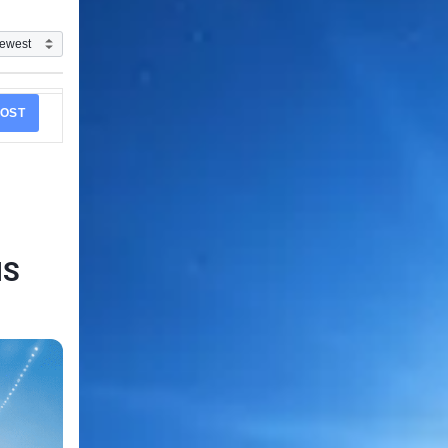
OST
IS