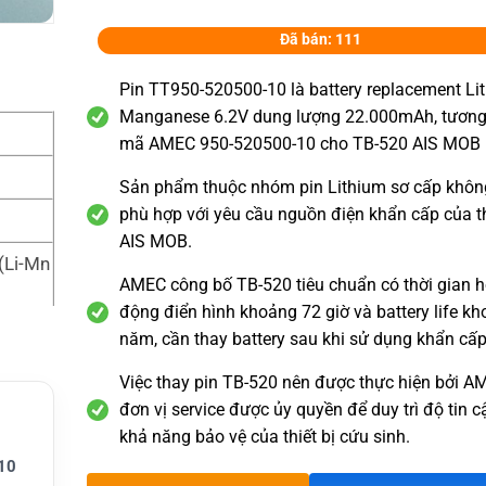
Đã bán: 111
Pin TT950-520500-10 là battery replacement Li
Manganese 6.2V dung lượng 22.000mAh, tương
mã AMEC 950-520500-10 cho TB-520 AIS MOB 
Sản phẩm thuộc nhóm pin Lithium sơ cấp không
phù hợp với yêu cầu nguồn điện khẩn cấp của th
AIS MOB.
(Li-Mn
AMEC công bố TB-520 tiêu chuẩn có thời gian h
động điển hình khoảng 72 giờ và battery life k
năm, cần thay battery sau khi sử dụng khẩn cấp
Việc thay pin TB-520 nên được thực hiện bởi 
đơn vị service được ủy quyền để duy trì độ tin c
c lại
khả năng bảo vệ của thiết bị cứu sinh.
ng hải
10