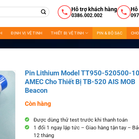
Hỗ trợ khách hàng
Hỗ 
0386.002.002
097
NH
ĐỊNH VỊ VỆ TINH
THIẾT BỊ VỆ TINH
PIN & BỘ SẠC
CHO
Pin Lithium Model TT950-520500-1
AMEC Cho Thiết Bị TB-520 AIS MOB
Beacon
Còn hàng
Được dùng thử test trước khi thanh toán
1 đổi 1 ngay lập tức – Giao hàng tận tay – B
12 tháng