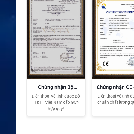
XEM CHI TIẾT
quyền
Chứng nhận Bộ
Chứng nhận CE
TT&TT
tế
ại lý Độc
Điện thoại vệ tinh được Bộ
Điện thoại vệ tinh đạ
ng hiệu
TT&TT Việt Nam cấp GCN
chuẩn chất lượng q
t Nam
hợp quy!