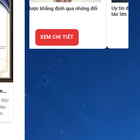
XEM CHI TIẾT
ền
ý Độc
iệu
am