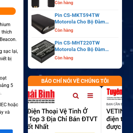
APX6000, APX7000,
Còn hàng
APX8000, SRX2200
Pin CS-MKT594TW
Motorola Cho Bộ Đàm
thium
Astro Saber, MX1000,
Còn hàng
 thích
MX2000, MX3000
Beacon.
Pin CS-MHT220TW
Motorola Cho Bộ Đàm
 sạc lại,
MT700, HT210, HT220,
Còn hàng
iết bị
MT500
oạt
BÁO CHÍ NÓI VỀ CHÚNG TÔI
hoảng 5
.
AMEC hoặc
ậy và