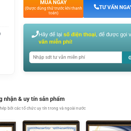
MUA NGAY
B-520
TƯ VẤN NGA
(Được dùng thử trước khi thanh
toán)
con
)
Hãy để lại
số điện thoại
, để được gọi 
vấn miễn phí!
 nhận & uy tín sản phẩm
ép bởi các tổ chức uy tín trong và ngoài nước