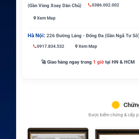
Kích thước
Theo chuẩn bộ pin AMEC T
0386.002.002
(Gần Vòng Xoay Dân Chủ)
Trọng lượng
Theo bộ pin gốc của AMEC
Xem Map
Thiết bị tương thí
AMEC TB-520 AIS MOB Bea
Hà Nội:
226 Đường Láng - Đống Đa (Gần Ngã Tư Sở
ch
0917.834.532
Xem Map
Hãng sản xuất
AMEC
Đơn vị phân phối
Pin TT Battery Việt Nam
🚀 Giao hàng ngay trong
1 giờ
tại HN & HCM
Chứng
Được kiểm chứng & cấp ph