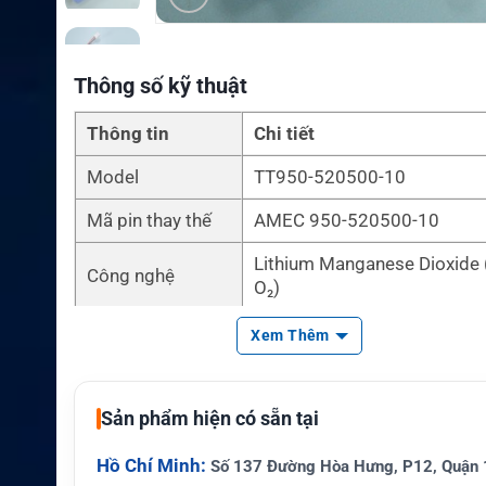
Thông số kỹ thuật
Thông tin
Chi tiết
Model
TT950-520500-10
Mã pin thay thế
AMEC 950-520500-10
Lithium Manganese Dioxide 
Công nghệ
O₂)
Dung lượng
22.000mAh
Xem Thêm
Điện áp danh định
6.2V
Năng lượng
Sản phẩm hiện có sẵn tại
Pin Lithium sơ cấp, không sạ
Chuẩn sử dụng
Thiết bị AIS MOB Beacon hà
Hồ Chí Minh:
Số 137 Đường Hòa Hưng, P12, Quận 