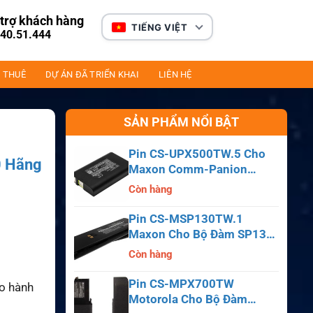
trợ khách hàng
TIẾNG VIỆT
40.51.444
 THUÊ
DỰ ÁN ĐÃ TRIỂN KHAI
LIÊN HỆ
SẢN PHẨM NỔI BẬT
Pin CS-UPX500TW.5 Cho
0 Hãng
Maxon Comm-Panion
CP0150, CP0511, CP0515
Còn hàng
Pin CS-MSP130TW.1
Maxon Cho Bộ Đàm SP130,
SP140, SP150, SL55
Còn hàng
Pin CS-MPX700TW
ảo hành
Motorola Cho Bộ Đàm