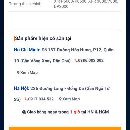
XiR P6600/P8600, XPR 3000/7000,
Tương thích chính
DP2000
Sản phẩm hiện có sẵn tại
Hồ Chí Minh:
Số 137 Đường Hòa Hưng, P12, Quận
0386.002.002
10 (Gần Vòng Xoay Dân Chủ)
Xem Map
Hà Nội:
226 Đường Láng - Đống Đa (Gần Ngã Tư
0917.834.532
Xem Map
Sở)
🚀 Giao hàng ngay trong
1 giờ
tại HN & HCM