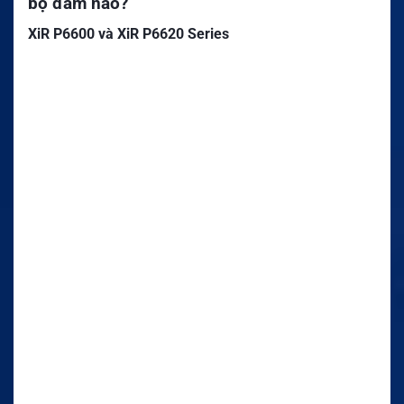
bộ đàm nào?
XiR P6600 và XiR P6620 Series