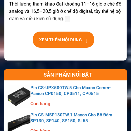
Thời lượng tham khảo đạt khoảng 11–16 giờ ở chế độ
analog và 16,5–20,5 giờ ở chế độ digital, tùy thế hệ bộ
đàm và điều kiện sử dụng.
↓
XEM THÊM NỘI DUNG
SẢN PHẨM NỔI BẬT
Pin CS-UPX500TW.5 Cho Maxon Comm-
Panion CP0150, CP0511, CP0515
Còn hàng
Pin CS-MSP130TW.1 Maxon Cho Bộ Đàm
SP130, SP140, SP150, SL55
Còn hàng