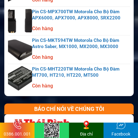
Pin CS-MPX700TW Motorola Cho Bộ Đàm
APX6000, APX7000, APX8000, SRX2200
Còn hàng
Pin CS-MKT594TW Motorola Cho Bộ Đàm
Astro Saber, MX1000, MX2000, MX3000
Còn hàng
Pin CS-MHT220TW Motorola Cho Bộ Đàm
MT700, HT210, HT220, MT500
Còn hàng
BÁO CHÍ NÓI VỀ CHÚNG TÔI
0386.001.001
Địa chỉ
Facebook