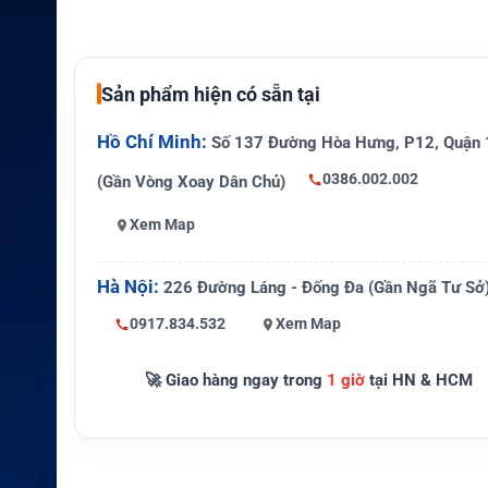
Nhiệt độ thấp tham k
Đến khoảng -20°C
hảo
Sản phẩm hiện có sẵn tại
APX 6000/7000/8000, 
Thiết bị tương thích
200
Hồ Chí Minh:
Số 137 Đường Hòa Hưng, P12, Quận 
Mã sản phẩm cũ
NNTN7038B
0386.002.002
(Gần Vòng Xoay Dân Chủ)
Chứng nhận HAZLOC
Không
Xem Map
Pin HAZLOC 3400mA
PMNN4504A
h
Hà Nội:
226 Đường Láng - Đống Đa (Gần Ngã Tư Sở
0917.834.532
Xem Map
🚀 Giao hàng ngay trong
1 giờ
tại HN & HCM