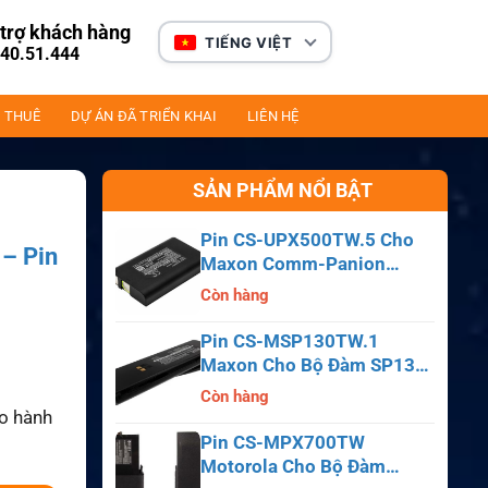
trợ khách hàng
TIẾNG VIỆT
40.51.444
 THUÊ
DỰ ÁN ĐÃ TRIỂN KHAI
LIÊN HỆ
SẢN PHẨM NỔI BẬT
Pin CS-UPX500TW.5 Cho
– Pin
Maxon Comm-Panion
CP0150, CP0511, CP0515
Còn hàng
Pin CS-MSP130TW.1
Maxon Cho Bộ Đàm SP130,
SP140, SP150, SL55
Còn hàng
ảo hành
Pin CS-MPX700TW
Motorola Cho Bộ Đàm