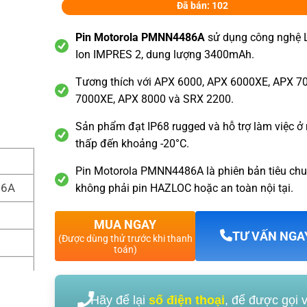
Đã bán: 102
Pin Motorola PMNN4486A
sử dụng công nghệ L
Ion IMPRES 2, dung lượng 3400mAh.
Tương thích với APX 6000, APX 6000XE, APX 7
7000XE, APX 8000 và SRX 2200.
Sản phẩm đạt IP68 rugged và hỗ trợ làm việc ở 
thấp đến khoảng -20°C.
Pin Motorola PMNN4486A là phiên bản tiêu chu
86A
không phải pin HAZLOC hoặc an toàn nội tại.
MUA NGAY
TƯ VẤN NGA
(Được dùng thử trước khi thanh
toán)
Hãy để lại
số điện thoại
, để được gọi 