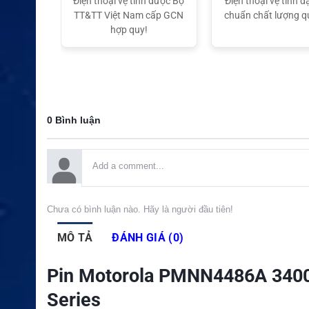
ại lý Độc
Điện thoại vệ tinh được Bộ
Điện thoại vệ tinh đạ
ng hiệu
TT&TT Việt Nam cấp GCN
chuẩn chất lượng q
t Nam
hợp quy!
0 Bình luận
Chưa có bình luận nào. Hãy là người đầu tiên!
MÔ TẢ
ĐÁNH GIÁ (0)
Pin Motorola PMNN4486A 3400
Series