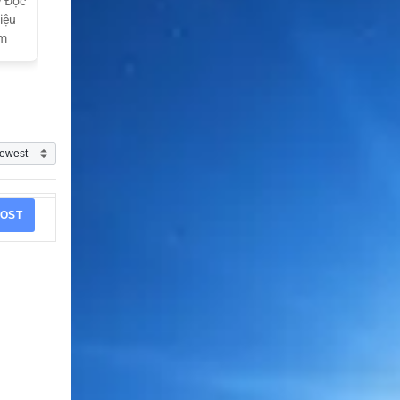
ý Độc
iệu
am
OST