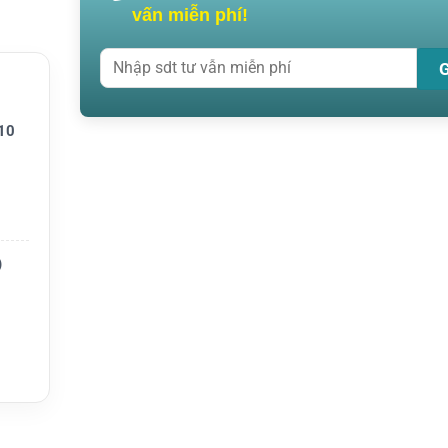
vấn miễn phí!
SRX 2
10
)