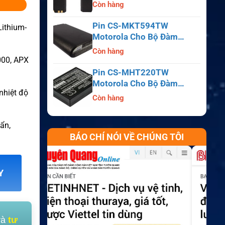
APX6000, APX7000,
Còn hàng
APX8000, SRX2200
Pin CS-MKT594TW
ithium-
Motorola Cho Bộ Đàm
Astro Saber, MX1000,
Còn hàng
MX2000, MX3000
000, APX
Pin CS-MHT220TW
Motorola Cho Bộ Đàm
nhiệt độ
MT700, HT210, HT220,
Còn hàng
MT500
ẩn,
BÁO CHÍ NÓI VỀ CHÚNG TÔI
Y
và
tư