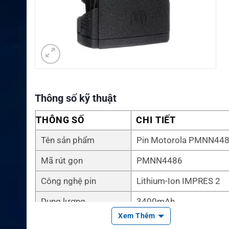
Thông số kỹ thuật
THÔNG SỐ
CHI TIẾT
Tên sản phẩm
Pin Motorola PMNN44
Mã rút gọn
PMNN4486
Công nghệ pin
Lithium-Ion IMPRES 2
Dung lượng
3400mAh
Xem Thêm
Cấp bảo vệ
IP68 rugged