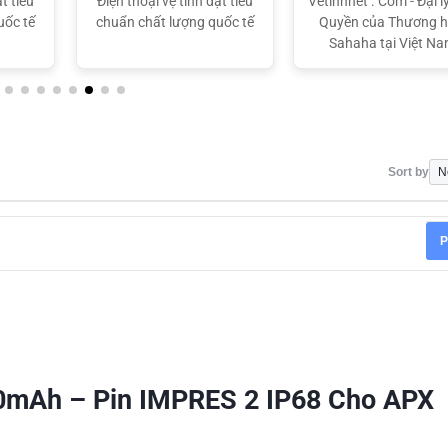
t tiêu
Điện thoại vệ tinh đạt tiêu
Vetinhnet . Com - Đại l
uốc tế
chuẩn chất lượng quốc tế
Quyền của Thương h
Sahaha tại Việt N
Sort by
P
mAh – Pin IMPRES 2 IP68 Cho APX