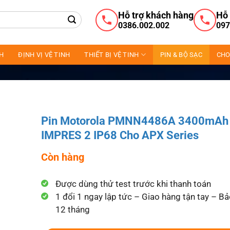
Hỗ trợ khách hàng
Hỗ 
0386.002.002
097
NH
ĐỊNH VỊ VỆ TINH
THIẾT BỊ VỆ TINH
PIN & BỘ SẠC
CHO
Pin Motorola PMNN4486A 3400mAh 
IMPRES 2 IP68 Cho APX Series
Còn hàng
Được dùng thử test trước khi thanh toán
1 đổi 1 ngay lập tức – Giao hàng tận tay – B
12 tháng