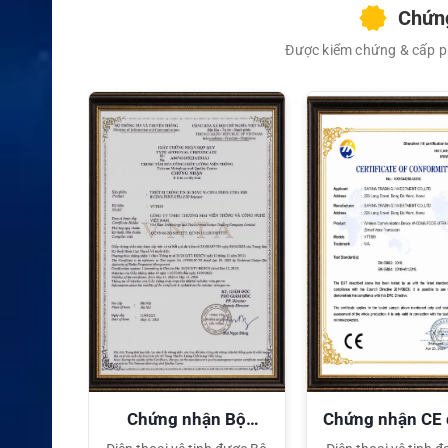
Chứng
Được kiểm chứng & cấp ph
XEM CHI TIẾT
quyền
Chứng nhận Bộ
Chứng nhận CE
TT&TT
tế