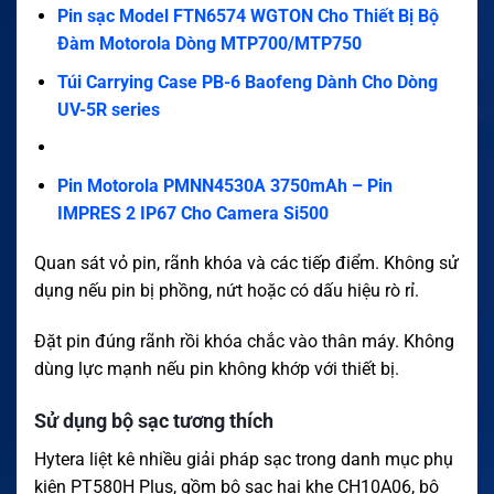
Pin sạc Model FTN6574 WGTON Cho Thiết Bị Bộ
Đàm Motorola Dòng MTP700/MTP750
Túi Carrying Case PB-6 Baofeng Dành Cho Dòng
UV-5R series
Pin Motorola PMNN4530A 3750mAh – Pin
IMPRES 2 IP67 Cho Camera Si500
Quan sát vỏ pin, rãnh khóa và các tiếp điểm. Không sử
dụng nếu pin bị phồng, nứt hoặc có dấu hiệu rò rỉ.
Đặt pin đúng rãnh rồi khóa chắc vào thân máy. Không
dùng lực mạnh nếu pin không khớp với thiết bị.
Sử dụng bộ sạc tương thích
Hytera liệt kê nhiều giải pháp sạc trong danh mục phụ
kiện PT580H Plus, gồm bộ sạc hai khe CH10A06, bộ