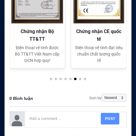
 Bộ
Chứng nhận CE quốc
Chứng nhận FC quốc
tế
tế
h được
Điện thoại vệ tinh đạt tiêu
Điện thoại vệ tinh đạt tiêu
am cấp
chuẩn chất lượng quốc
chuẩn chất lượng quốc
!
tế
tế
Sort by
0 Bình luận
POST