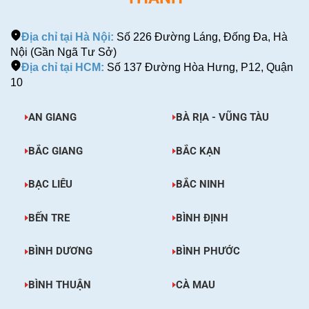
Địa chỉ tại Hà Nội:
Số 226 Đường Láng, Đống Đa, Hà
Nội (Gần Ngã Tư Sở)
Địa chỉ tại HCM:
Số 137 Đường Hòa Hưng, P12, Quận
10
AN GIANG
BÀ RỊA - VŨNG TÀU
BẮC GIANG
BẮC KẠN
BẠC LIÊU
BẮC NINH
BẾN TRE
BÌNH ĐỊNH
BÌNH DƯƠNG
BÌNH PHƯỚC
BÌNH THUẬN
CÀ MAU