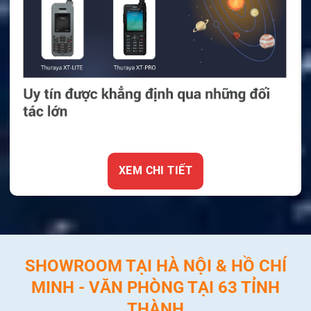
XEM CHI TIẾT
SHOWROOM TẠI HÀ NỘI & HỒ CHÍ
MINH - VĂN PHÒNG TẠI 63 TỈNH
THÀNH