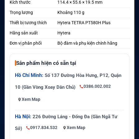
Kích thước
114.4 × 55.6 × 19.5 mm
Trọng lượng
Khoảng 110 g
Thiết bị tương thích
Hytera TETRA PT580H Plus
Hãng sản xuất
Hytera
Đơn vị phân phối
Bộ đàm và phụ kiện chính hãng
Sản phẩm hiện có sẵn tại
Hồ Chí Minh:
Số 137 Đường Hòa Hưng, P12, Quận
0386.002.002
10 (Gần Vòng Xoay Dân Chủ)
Xem Map
Hà Nội:
226 Đường Láng - Đống Đa (Gần Ngã Tư
0917.834.532
Xem Map
Sở)