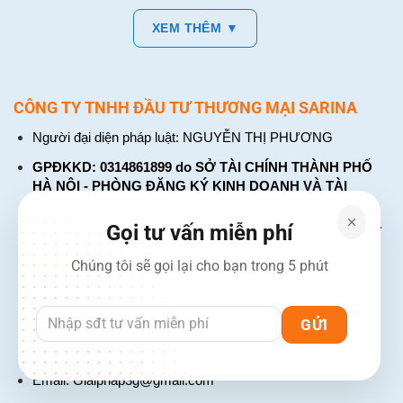
XEM THÊM ▼
CÔNG TY TNHH ĐẦU TƯ THƯƠNG MẠI SARINA
Người đại diện pháp luật: NGUYỄN THỊ PHƯƠNG
GPĐKKD: 0314861899 do SỞ TÀI CHÍNH THÀNH PHỐ
HÀ NỘI - PHÒNG ĐĂNG KÝ KINH DOANH VÀ TÀI
CHÍNH DOANH NGHIỆP cấp. Đăng ký lần đầu: ngày 26
tháng 01 năm 2018. Đăng ký thay đổi lần thứ: 4, ngày 31
Gọi tư vấn miễn phí
tháng 03 năm 2026
Chúng tôi sẽ gọi lại cho bạn trong 5 phút
226 Đường Láng, Đống Đa, Hà Nội
137 Đường Hòa Hưng, Phường 12, Quận 10, TP. Hồ Chí
Minh
Hotline: 1900 2106 - 0386 001 001
Email:
Giaiphap3g@gmail.com