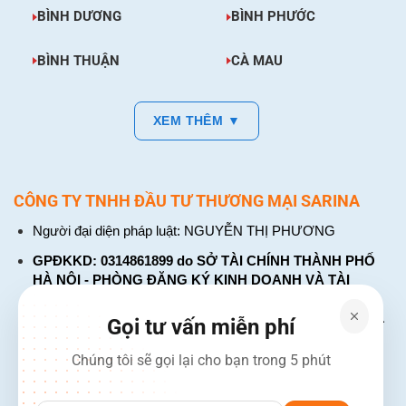
BÌNH DƯƠNG
BÌNH PHƯỚC
BÌNH THUẬN
CÀ MAU
XEM THÊM ▼
CÔNG TY TNHH ĐẦU TƯ THƯƠNG MẠI SARINA
Người đại diện pháp luật: NGUYỄN THỊ PHƯƠNG
GPĐKKD: 0314861899 do SỞ TÀI CHÍNH THÀNH PHỐ
HÀ NỘI - PHÒNG ĐĂNG KÝ KINH DOANH VÀ TÀI
CHÍNH DOANH NGHIỆP cấp. Đăng ký lần đầu: ngày 26
tháng 01 năm 2018. Đăng ký thay đổi lần thứ: 4, ngày 31
Gọi tư vấn miễn phí
tháng 03 năm 2026
Chúng tôi sẽ gọi lại cho bạn trong 5 phút
226 Đường Láng, Đống Đa, Hà Nội
137 Đường Hòa Hưng, Phường 12, Quận 10, TP. Hồ Chí