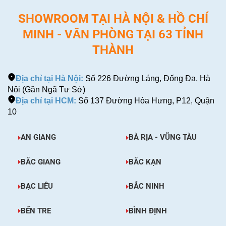
SHOWROOM TẠI HÀ NỘI & HỒ CHÍ
MINH - VĂN PHÒNG TẠI 63 TỈNH
THÀNH
Địa chỉ tại Hà Nội:
Số 226 Đường Láng, Đống Đa, Hà
Nội (Gần Ngã Tư Sở)
Địa chỉ tại HCM:
Số 137 Đường Hòa Hưng, P12, Quận
10
AN GIANG
BÀ RỊA - VŨNG TÀU
BẮC GIANG
BẮC KẠN
BẠC LIÊU
BẮC NINH
BẾN TRE
BÌNH ĐỊNH