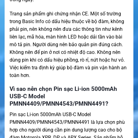
Trang sản phẩm ghi chứng nhận CE. Một số trường
trong Basic Info có dấu hiệu thuộc về bộ đàm, không
phải pin, nên không nên đưa các thông tin như kênh
liên lạc, mã hóa, màn hình LED hoặc dải tần vào bài
mô tả pin. Người dùng nên bảo quản pin đúng cách.
Không nên để pin ở nơi có nhiệt độ cao. Không nên
dùng pin khi có dấu hiệu phồng, rò rỉ, nứt hoặc hư vỏ.
Việc kiểm tra định kỳ giúp bộ đàm và pin vận hành an
toàn hơn.
Vì sao nên chọn Pin sạc Li-ion 5000mAh
USB-C Model
PMNN4409/PMNN4543/PMNN4491?
Pin sạc Li-ion 5000mAh USB-C Model
PMNN4409/PMNN4543/PMNN4491 là lựa chọn phù
hợp cho người dùng cần pin dung lượng cao cho bộ
đàm Motorola XPR, DP và APX Series. Sản phẩm hỗ