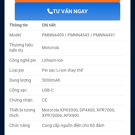
TƯ VẤN NGAY
Thông tin
Chi tiết
Model
PMNN4409 / PMNN4543 / PMNN4491
Thương hiệu
Motorola
hiển thị
Công nghệ pin
Lithium-Ion
Loại pin
Pin sạc Li-ion thay thế
Dung lượng
5000mAh
Cổng sạc
USB-C
Chứng nhận
CE
Thiết bị tương
Motorola XPR3300, DP4400, XPR7000,
thích
XPR7000e, APX900
Chức năng
Cung cấp nguồn điện cho bộ đàm