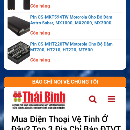
Còn hàng
Pin CS-MKT594TW Motorola Cho Bộ Đàm
Astro Saber, MX1000, MX2000, MX3000
Còn hàng
Pin CS-MHT220TW Motorola Cho Bộ Đàm
MT700, HT210, HT220, MT500
Còn hàng
BÁO CHÍ NÓI VỀ CHÚNG TÔI