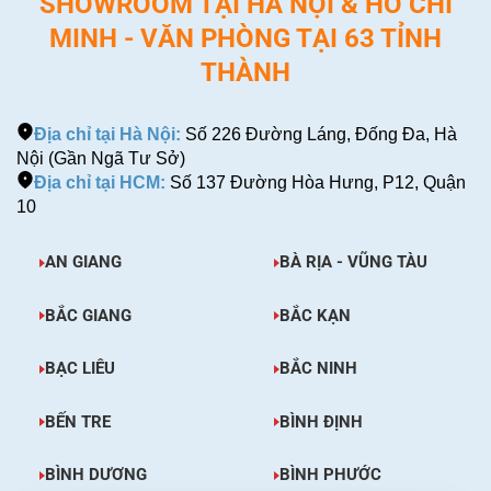
SHOWROOM TẠI HÀ NỘI & HỒ CHÍ
MINH - VĂN PHÒNG TẠI 63 TỈNH
THÀNH
Địa chỉ tại Hà Nội:
Số 226 Đường Láng, Đống Đa, Hà
Nội (Gần Ngã Tư Sở)
Địa chỉ tại HCM:
Số 137 Đường Hòa Hưng, P12, Quận
10
AN GIANG
BÀ RỊA - VŨNG TÀU
BẮC GIANG
BẮC KẠN
BẠC LIÊU
BẮC NINH
BẾN TRE
BÌNH ĐỊNH
BÌNH DƯƠNG
BÌNH PHƯỚC