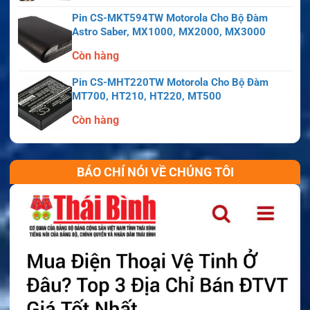
Pin CS-MKT594TW Motorola Cho Bộ Đàm
Astro Saber, MX1000, MX2000, MX3000
Còn hàng
Pin CS-MHT220TW Motorola Cho Bộ Đàm
MT700, HT210, HT220, MT500
Còn hàng
BÁO CHÍ NÓI VỀ CHÚNG TÔI