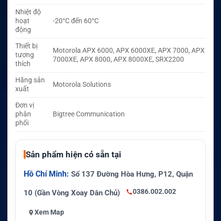
Nhiệt độ
hoạt
-20°C đến 60°C
động
Thiết bị
Motorola APX 6000, APX 6000XE, APX 7000, APX
tương
7000XE, APX 8000, APX 8000XE, SRX2200
thích
Hãng sản
Motorola Solutions
xuất
Đơn vị
phân
Bigtree Communication
phối
Sản phẩm hiện có sẵn tại
Hồ Chí Minh:
Số 137 Đường Hòa Hưng, P12, Quận
0386.002.002
10 (Gần Vòng Xoay Dân Chủ)
Xem Map