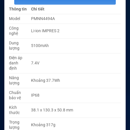
Thông tin
Chi tiết
Model
PMNN4494A
Công
Li-ion IMPRES 2
nghệ
Dung
5100mAh
lượng
Điện áp
danh
7.4V
định
Năng
Khoảng 37.7Wh
lượng
Chuẩn
IP68
bảo vệ
Kích
38.1 x 130.3 x 50.8 mm
thước
Trọng
Khoảng 317g
lượng