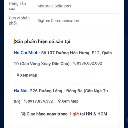
Hãng sản
Motorola Solutions
xuất
Đơn vị phân
Bigtree Communication
phối
Sản phẩm hiện có sẵn tại
Hồ Chí Minh:
Số 137 Đường Hòa Hưng, P12, Quận
0386.002.002
10 (Gần Vòng Xoay Dân Chủ)
Xem Map
Hà Nội:
226 Đường Láng - Đống Đa (Gần Ngã Tư
0917.834.532
Xem Map
Sở)
🚀 Giao hàng ngay trong
1 giờ
tại HN & HCM