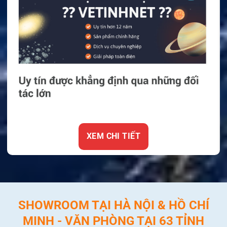
XEM CHI TIẾT
SHOWROOM TẠI HÀ NỘI & HỒ CHÍ
MINH - VĂN PHÒNG TẠI 63 TỈNH