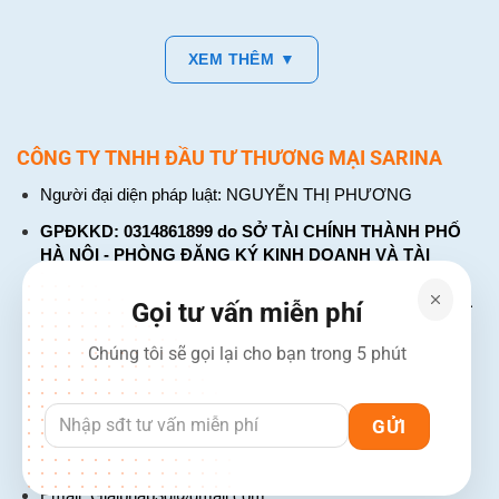
XEM THÊM ▼
CÔNG TY TNHH ĐẦU TƯ THƯƠNG MẠI SARINA
Người đại diện pháp luật: NGUYỄN THỊ PHƯƠNG
GPĐKKD: 0314861899 do SỞ TÀI CHÍNH THÀNH PHỐ
HÀ NỘI - PHÒNG ĐĂNG KÝ KINH DOANH VÀ TÀI
CHÍNH DOANH NGHIỆP cấp. Đăng ký lần đầu: ngày 26
tháng 01 năm 2018. Đăng ký thay đổi lần thứ: 4, ngày 31
Gọi tư vấn miễn phí
tháng 03 năm 2026
Chúng tôi sẽ gọi lại cho bạn trong 5 phút
226 Đường Láng, Đống Đa, Hà Nội
137 Đường Hòa Hưng, Phường 12, Quận 10, TP. Hồ Chí
Minh
Hotline: 1900 2106 - 0386 001 001
Email:
Giaiphap3g@gmail.com