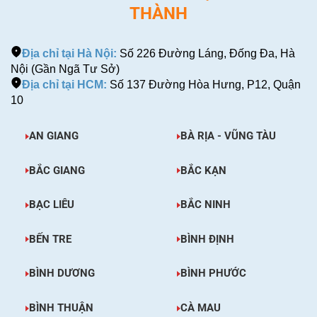
THÀNH
Địa chỉ tại Hà Nội:
Số 226 Đường Láng, Đống Đa, Hà
Nội (Gần Ngã Tư Sở)
Địa chỉ tại HCM:
Số 137 Đường Hòa Hưng, P12, Quận
10
AN GIANG
BÀ RỊA - VŨNG TÀU
BẮC GIANG
BẮC KẠN
BẠC LIÊU
BẮC NINH
BẾN TRE
BÌNH ĐỊNH
BÌNH DƯƠNG
BÌNH PHƯỚC
BÌNH THUẬN
CÀ MAU