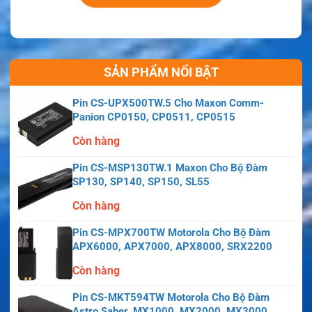
SẢN PHẨM NỔI BẬT
Pin CS-UPX500TW.5 Cho Maxon Comm-
Panion CP0150, CP0511, CP0515
Còn hàng
Pin CS-MSP130TW.1 Maxon Cho Bộ Đàm
SP130, SP140, SP150, SL55
Còn hàng
Pin CS-MPX700TW Motorola Cho Bộ Đàm
APX6000, APX7000, APX8000, SRX2200
Còn hàng
Pin CS-MKT594TW Motorola Cho Bộ Đàm
Astro Saber, MX1000, MX2000, MX3000