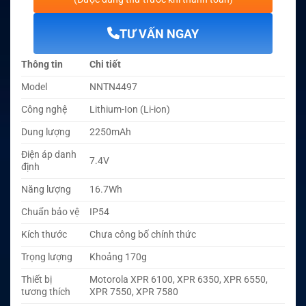
TƯ VẤN NGAY
Thông tin
Chi tiết
Model
NNTN4497
Công nghệ
Lithium-Ion (Li-ion)
Dung lượng
2250mAh
Điện áp danh
7.4V
định
Năng lượng
16.7Wh
Chuẩn bảo vệ
IP54
Kích thước
Chưa công bố chính thức
Trọng lượng
Khoảng 170g
Thiết bị
Motorola XPR 6100, XPR 6350, XPR 6550,
tương thích
XPR 7550, XPR 7580