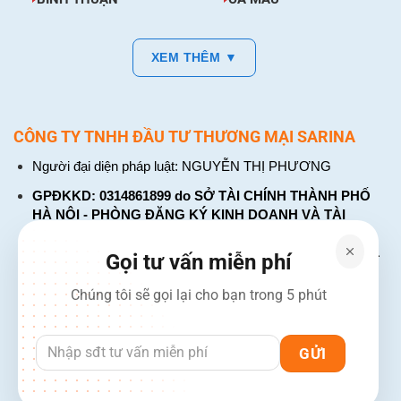
XEM THÊM ▼
CÔNG TY TNHH ĐẦU TƯ THƯƠNG MẠI SARINA
Người đại diện pháp luật: NGUYỄN THỊ PHƯƠNG
GPĐKKD: 0314861899 do SỞ TÀI CHÍNH THÀNH PHỐ
HÀ NỘI - PHÒNG ĐĂNG KÝ KINH DOANH VÀ TÀI
CHÍNH DOANH NGHIỆP cấp. Đăng ký lần đầu: ngày 26
tháng 01 năm 2018. Đăng ký thay đổi lần thứ: 4, ngày 31
Gọi tư vấn miễn phí
tháng 03 năm 2026
Chúng tôi sẽ gọi lại cho bạn trong 5 phút
226 Đường Láng, Đống Đa, Hà Nội
137 Đường Hòa Hưng, Phường 12, Quận 10, TP. Hồ Chí
Minh
Hotline: 1900 2106 - 0386 001 001