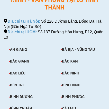
THÀNH
Địa chỉ tại Hà Nội:
Số 226 Đường Láng, Đống Đa, Hà
Nội (Gần Ngã Tư Sở)
Địa chỉ tại HCM:
Số 137 Đường Hòa Hưng, P12, Quận
10
AN GIANG
BÀ RỊA - VŨNG TÀU
BẮC GIANG
BẮC KẠN
BẠC LIÊU
BẮC NINH
BẾN TRE
BÌNH ĐỊNH
BÌNH DƯƠNG
BÌNH PHƯỚC
BÌNH THUẬN
CÀ MAU