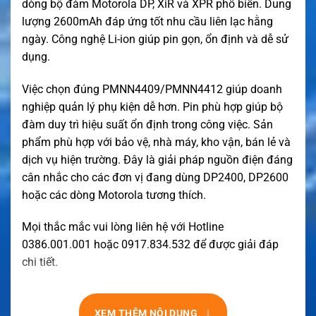
dòng bộ đàm Motorola DP, XiR và XPR phổ biến. Dung
lượng 2600mAh đáp ứng tốt nhu cầu liên lạc hằng
ngày. Công nghệ Li-ion giúp pin gọn, ổn định và dễ sử
dụng.
Việc chọn đúng PMNN4409/PMNN4412 giúp doanh
nghiệp quản lý phụ kiện dễ hơn. Pin phù hợp giúp bộ
đàm duy trì hiệu suất ổn định trong công việc. Sản
phẩm phù hợp với bảo vệ, nhà máy, kho vận, bán lẻ và
dịch vụ hiện trường. Đây là giải pháp nguồn điện đáng
cân nhắc cho các đơn vị đang dùng DP2400, DP2600
hoặc các dòng Motorola tương thích.
Mọi thắc mắc vui lòng liên hệ với Hotline
0386.001.001 hoặc 0917.834.532 để được giải đáp
chi tiết.
↓
XEM THÊM NỘI DUNG