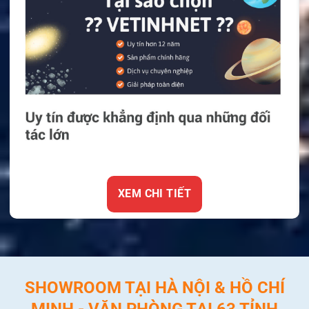
XEM CHI TIẾT
SHOWROOM TẠI HÀ NỘI & HỒ CHÍ
MINH - VĂN PHÒNG TẠI 63 TỈNH