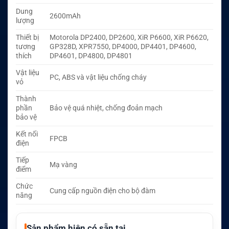
Dung
2600mAh
lượng
Thiết bị
Motorola DP2400, DP2600, XiR P6600, XiR P6620,
tương
GP328D, XPR7550, DP4000, DP4401, DP4600,
thích
DP4601, DP4800, DP4801
Vật liệu
PC, ABS và vật liệu chống cháy
vỏ
Thành
phần
Bảo vệ quá nhiệt, chống đoản mạch
bảo vệ
Kết nối
FPCB
điện
Tiếp
Mạ vàng
điểm
Chức
Cung cấp nguồn điện cho bộ đàm
năng
Sản phẩm hiện có sẵn tại