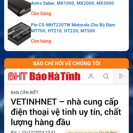
Astro Saber, MX1000, MX2000, MX3000
Còn hàng
Pin CS-MHT220TW Motorola Cho Bộ Đàm
MT700, HT210, HT220, MT500
Còn hàng
BÁO CHÍ NÓI VỀ CHÚNG TÔI