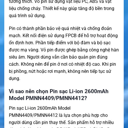
tương thích. Vỏ pin sử dụng vật liệu PC, ABS và vật
liệu chống cháy. Thiết kế này giúp tăng độ bền trong
quá trình sử dụng.
Pin có thành phần bảo vệ quá nhiệt và chống đoản
mạch. Kết nối điện sử dụng FPCB để hỗ trợ hoạt động
ổn định hơn. Phần tiếp điểm với bộ đàm và bộ sạc
được mạ vàng. Vỏ pin được ghép bằng công nghệ hàn
siêu âm. Người dùng vẫn cần bảo quản pin đúng
cách. Không nên để pin ở nơi có nhiệt độ cao. Khi pin
bị phồng, nứt hoặc rơi mạnh, không nên tiếp tục sử
dụng.
Vì sao nên chọn Pin sạc Li-ion 2600mAh
Model PMNN4409/PMNN4412?
Pin sạc Li-ion 2600mAh Model
PMNN4409/PMNN4412 là lựa chọn phù hợp cho
người dùng cần pin thay thế. Sản phẩm hỗ trợ nhiều