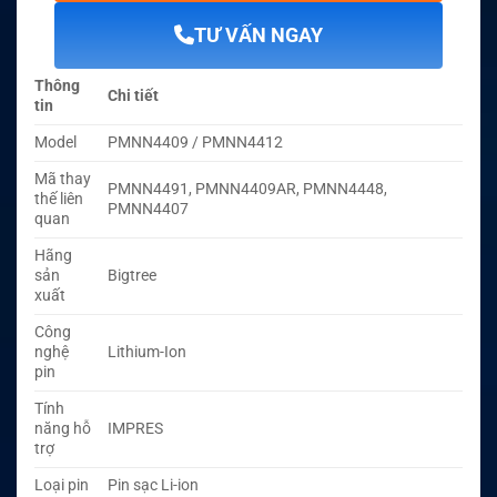
TƯ VẤN NGAY
Thông
Chi tiết
tin
Model
PMNN4409 / PMNN4412
Mã thay
PMNN4491, PMNN4409AR, PMNN4448,
thế liên
PMNN4407
quan
Hãng
sản
Bigtree
xuất
Công
nghệ
Lithium-Ion
pin
Tính
năng hỗ
IMPRES
trợ
Loại pin
Pin sạc Li-ion