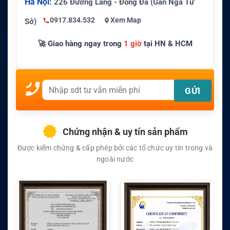
Hà Nội:
226 Đường Láng - Đống Đa (Gần Ngã Tư
0917.834.532
Xem Map
Sở)
🚀 Giao hàng ngay trong
1 giờ
tại HN & HCM
Chứng nhận & uy tín sản phẩm
Được kiểm chứng & cấp phép bởi các tổ chức uy tín trong và
ngoài nước