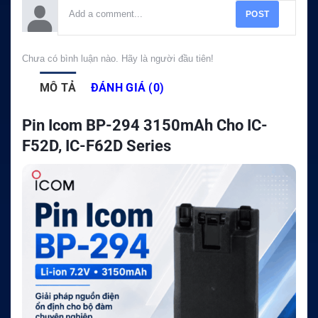
POST
Chưa có bình luận nào. Hãy là người đầu tiên!
MÔ TẢ
ĐÁNH GIÁ (0)
Pin Icom BP-294 3150mAh Cho IC-
F52D, IC-F62D Series