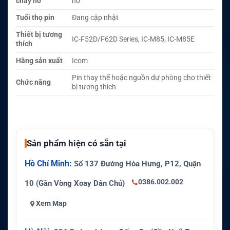
cháy nổ
nổ
Tuổi thọ pin
Đang cập nhật
Thiết bị tương
IC-F52D/F62D Series, IC-M85, IC-M85E
thích
Hãng sản xuất
Icom
Pin thay thế hoặc nguồn dự phòng cho thiết
Chức năng
bị tương thích
Sản phẩm hiện có sẵn tại
Hồ Chí Minh:
Số 137 Đường Hòa Hưng, P12, Quận
0386.002.002
10 (Gần Vòng Xoay Dân Chủ)
Xem Map