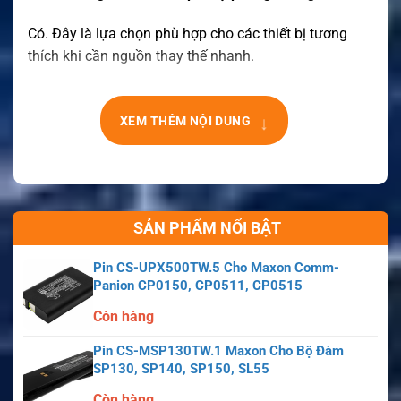
Có. Đây là lựa chọn phù hợp cho các thiết bị tương
thích khi cần nguồn thay thế nhanh.
↓
XEM THÊM NỘI DUNG
SẢN PHẨM NỔI BẬT
Pin CS-UPX500TW.5 Cho Maxon Comm-
Panion CP0150, CP0511, CP0515
Còn hàng
Pin CS-MSP130TW.1 Maxon Cho Bộ Đàm
SP130, SP140, SP150, SL55
Còn hàng