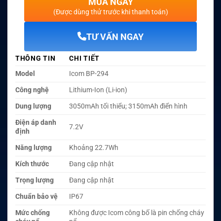
MUA NGAY
(Được dùng thử trước khi thanh toán)
TƯ VẤN NGAY
THÔNG TIN
CHI TIẾT
Model
Icom BP-294
Công nghệ
Lithium-Ion (Li-ion)
Dung lượng
3050mAh tối thiểu; 3150mAh điển hình
Điện áp danh
7.2V
định
Năng lượng
Khoảng 22.7Wh
Kích thước
Đang cập nhật
Trọng lượng
Đang cập nhật
Chuẩn bảo vệ
IP67
Mức chống
Không được Icom công bố là pin chống cháy