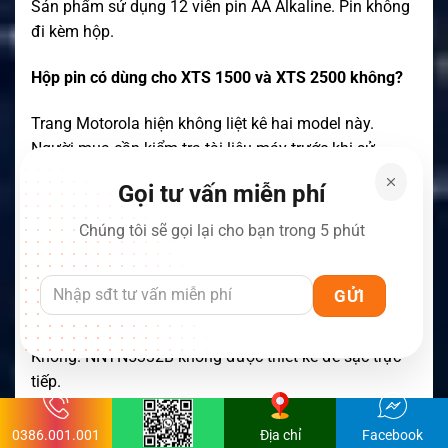
Sản phẩm sử dụng 12 viên pin AA Alkaline. Pin không
đi kèm hộp.
Hộp pin có dùng cho XTS 1500 và XTS 2500 không?
Trang Motorola hiện không liệt kê hai model này.
Người mua cần kiểm tra tài liệu máy trước khi sử
dụng.
Gọi tư vấn miễn phí
NNTN5332B có phải pin sạc không?
Chúng tôi sẽ gọi lại cho bạn trong 5 phút
Không. Đây là hộp chứa pin AA Alkaline rời.
Có thể đặt hộp pin vào đế sạc không?
Không. NNTN5332B không được thiết kế để sạc trực
tiếp.
Có thể trộn pin mới và pin cũ không?
0386.001.001
Địa chỉ
Facebook