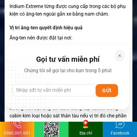
Iridium Extreme từng được cung cấp trong các bộ phụ
kiện có ăng-ten ngoài gắn xe bằng nam châm.
Vị trí ăng-ten quyết định hiệu quả
Ăng-ten nên được đặt tại nơi:
Có tầm nhìn rộng lên bầu trời.
Gọi tư vấn miễn phí
Không bị mái kim loại che phủ.
Chúng tôi sẽ gọi lại cho bạn trong 5 phút
Cách xa nguồn gây nhiễu mạnh.
Không bị kẹp giữa các thiết bị lớn.
Có bề mặt gá chắc chắn.
Không nên đặt ăng-ten dưới bảng táp-lô, bên trong
cabin kim loại hoặc sát thân tàu nếu vị trí đó che phần
lớn bầu trời.
0386.001.001
Địa chỉ
Facebook