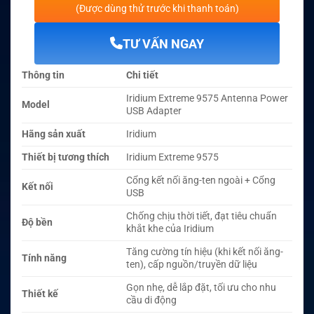
(Được dùng thử trước khi thanh toán)
TƯ VẤN NGAY
Thông tin
Chi tiết
Iridium Extreme 9575 Antenna Power
Model
USB Adapter
Hãng sản xuất
Iridium
Thiết bị tương thích
Iridium Extreme 9575
Cổng kết nối ăng-ten ngoài + Cổng
Kết nối
USB
Chống chịu thời tiết, đạt tiêu chuẩn
Độ bền
khắt khe của Iridium
Tăng cường tín hiệu (khi kết nối ăng-
Tính năng
ten), cấp nguồn/truyền dữ liệu
Gọn nhẹ, dễ lắp đặt, tối ưu cho nhu
Thiết kế
cầu di động