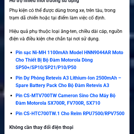
Hỗ trợ nhiều môi trường sử dụng
Phụ kiện có thể được dùng trong xe, trên tàu, trong
trạm dã chiến hoặc tại điểm làm việc cố định.
Hiệu quả phụ thuộc loại ăng-ten, chiều dài cáp, nguồn
điện và điều kiện che chắn tại nơi sử dụng.
Pin sạc Ni-MH 1100mAh Model HNN9044AR Moto
Cho Thiết Bị Bộ Đàm Motorola Dòng
SP50+/SP10/SP21/P10/P50
Pin Dự Phòng Retevis A3 Lithium-Ion 2500mAh –
Spare Battery Pack Cho Bộ Đàm Retevis A3
Pin CS-MTV700TW Cameron Sino Cho Máy Bộ
Đàm Motorola SX700R, FV700R, SX710
Pin CS-HTC700TW.1 Cho Relm RPU7500/RPV7500
Không cần thay đổi điện thoại