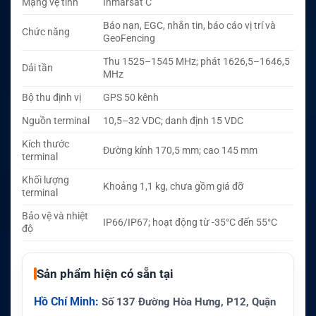
Mạng vệ tinh
Inmarsat C
Báo nạn, EGC, nhắn tin, báo cáo vị trí và
Chức năng
GeoFencing
Thu 1525–1545 MHz; phát 1626,5–1646,5
Dải tần
MHz
Bộ thu định vị
GPS 50 kênh
Nguồn terminal
10,5–32 VDC; danh định 15 VDC
Kích thước
Đường kính 170,5 mm; cao 145 mm
terminal
Khối lượng
Khoảng 1,1 kg, chưa gồm giá đỡ
terminal
Bảo vệ và nhiệt
IP66/IP67; hoạt động từ -35°C đến 55°C
độ
Sản phẩm hiện có sẵn tại
Hồ Chí Minh:
Số 137 Đường Hòa Hưng, P12, Quận