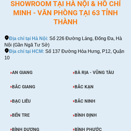
SHOWROOM TẠI HÀ NỘI & HỒ CHÍ
MINH - VĂN PHÒNG TẠI 63 TỈNH
THÀNH
Địa chỉ tại Hà Nội:
Số 226 Đường Láng, Đống Đa, Hà
Nội (Gần Ngã Tư Sở)
Địa chỉ tại HCM:
Số 137 Đường Hòa Hưng, P12, Quận
10
AN GIANG
BÀ RỊA - VŨNG TÀU
BẮC GIANG
BẮC KẠN
BẠC LIÊU
BẮC NINH
BẾN TRE
BÌNH ĐỊNH
BÌNH DƯƠNG
BÌNH PHƯỚC