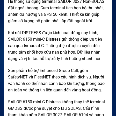
Hệ thống sử dụng terminal SAILOR 3027 Non-SOLAS
đặt ngoài boong. Cụm terminal tích hợp bộ thu phát,
anten đa hướng và GPS 50 kênh. Thiết kế kín giúp
giảm số lượng bộ phận phải lắp đặt ngoài trời.
Khi nút DISTRESS được kích hoạt đúng quy trình,
SAILOR 6150 mini-C Distress gửi thông điệp ưu tiên
cao qua Inmarsat C. Thông điệp được chuyển đến
trung tâm phối hợp cứu nạn phù hợp. Dữ liệu nhận
dạng và vị trí tàu hỗ trợ xử lý tình huống nhanh hơn.
Sản phẩm hỗ trợ Enhanced Group Call, gồm
SafetyNET và FleetNET theo cấu hình dịch vụ. Người
vận hành có thể nhận cảnh báo khí tượng, thông báo
an toàn và thông tin liên quan đến vùng hoạt động.
SAILOR 6150 mini-C Distress không thay thế terminal
GMDSS được phê duyệt cho tàu SOLAS. Cấu hình
tham khảo gồm SAILOR 3027, SAILOR 6194 và bảng