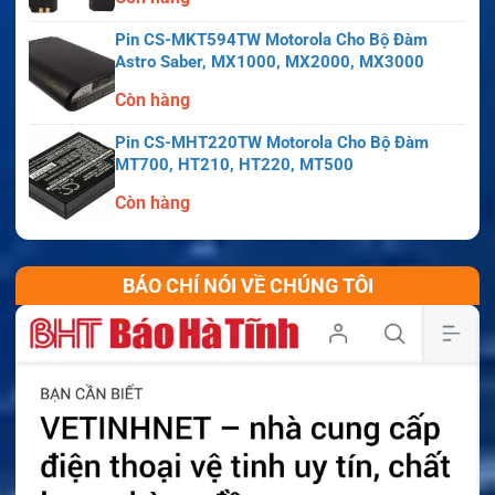
Pin CS-MKT594TW Motorola Cho Bộ Đàm
Astro Saber, MX1000, MX2000, MX3000
Còn hàng
Pin CS-MHT220TW Motorola Cho Bộ Đàm
MT700, HT210, HT220, MT500
Còn hàng
BÁO CHÍ NÓI VỀ CHÚNG TÔI