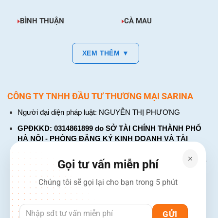
BÌNH THUẬN
CÀ MAU
XEM THÊM ▼
CÔNG TY TNHH ĐẦU TƯ THƯƠNG MẠI SARINA
Người đại diện pháp luật: NGUYỄN THỊ PHƯƠNG
GPĐKKD: 0314861899 do SỞ TÀI CHÍNH THÀNH PHỐ
HÀ NỘI - PHÒNG ĐĂNG KÝ KINH DOANH VÀ TÀI
CHÍNH DOANH NGHIỆP cấp. Đăng ký lần đầu: ngày 26
tháng 01 năm 2018. Đăng ký thay đổi lần thứ: 4, ngày 31
Gọi tư vấn miễn phí
tháng 03 năm 2026
Chúng tôi sẽ gọi lại cho bạn trong 5 phút
226 Đường Láng, Đống Đa, Hà Nội
137 Đường Hòa Hưng, Phường 12, Quận 10, TP. Hồ Chí
Minh