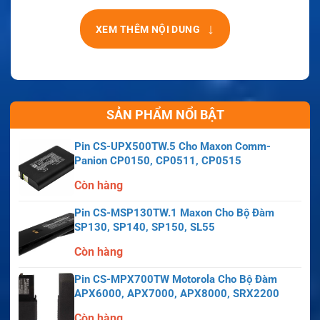
↓
XEM THÊM NỘI DUNG
SẢN PHẨM NỔI BẬT
Pin CS-UPX500TW.5 Cho Maxon Comm-
Panion CP0150, CP0511, CP0515
Còn hàng
Pin CS-MSP130TW.1 Maxon Cho Bộ Đàm
SP130, SP140, SP150, SL55
Còn hàng
Pin CS-MPX700TW Motorola Cho Bộ Đàm
APX6000, APX7000, APX8000, SRX2200
Còn hàng