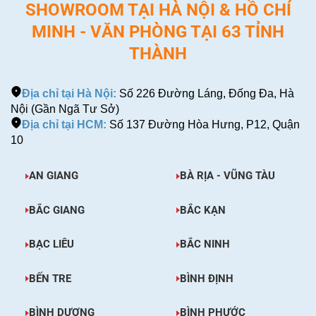
SHOWROOM TẠI HÀ NỘI & HỒ CHÍ
MINH - VĂN PHÒNG TẠI 63 TỈNH
THÀNH
Địa chỉ tại Hà Nội:
Số 226 Đường Láng, Đống Đa, Hà
Nội (Gần Ngã Tư Sở)
Địa chỉ tại HCM:
Số 137 Đường Hòa Hưng, P12, Quận
10
AN GIANG
BÀ RỊA - VŨNG TÀU
BẮC GIANG
BẮC KẠN
BẠC LIÊU
BẮC NINH
BẾN TRE
BÌNH ĐỊNH
BÌNH DƯƠNG
BÌNH PHƯỚC