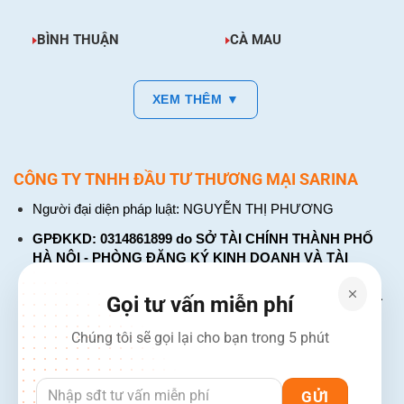
BÌNH THUẬN
CÀ MAU
XEM THÊM ▼
CÔNG TY TNHH ĐẦU TƯ THƯƠNG MẠI SARINA
Người đại diện pháp luật: NGUYỄN THỊ PHƯƠNG
GPĐKKD: 0314861899 do SỞ TÀI CHÍNH THÀNH PHỐ
HÀ NỘI - PHÒNG ĐĂNG KÝ KINH DOANH VÀ TÀI
CHÍNH DOANH NGHIỆP cấp. Đăng ký lần đầu: ngày 26
tháng 01 năm 2018. Đăng ký thay đổi lần thứ: 4, ngày 31
Gọi tư vấn miễn phí
tháng 03 năm 2026
Chúng tôi sẽ gọi lại cho bạn trong 5 phút
226 Đường Láng, Đống Đa, Hà Nội
137 Đường Hòa Hưng, Phường 12, Quận 10, TP. Hồ Chí
Minh