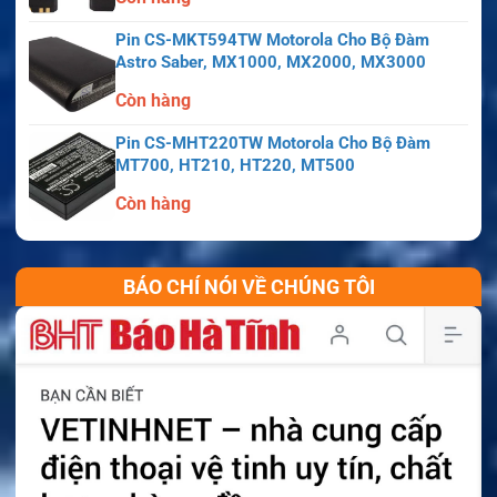
Pin CS-MKT594TW Motorola Cho Bộ Đàm
Astro Saber, MX1000, MX2000, MX3000
Còn hàng
Pin CS-MHT220TW Motorola Cho Bộ Đàm
MT700, HT210, HT220, MT500
Còn hàng
BÁO CHÍ NÓI VỀ CHÚNG TÔI