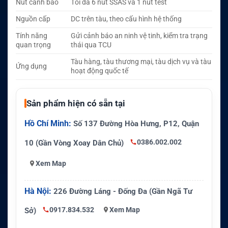
Nút cảnh báo
Tối đa 6 nút SSAS và 1 nút test
Nguồn cấp
DC trên tàu, theo cấu hình hệ thống
Tính năng
Gửi cảnh báo an ninh vệ tinh, kiểm tra trạng
quan trọng
thái qua TCU
Tàu hàng, tàu thương mại, tàu dịch vụ và tàu
Ứng dụng
hoạt động quốc tế
Sản phẩm hiện có sẵn tại
Hồ Chí Minh:
Số 137 Đường Hòa Hưng, P12, Quận
0386.002.002
10 (Gần Vòng Xoay Dân Chủ)
Xem Map
Hà Nội:
226 Đường Láng - Đống Đa (Gần Ngã Tư
0917.834.532
Xem Map
Sở)