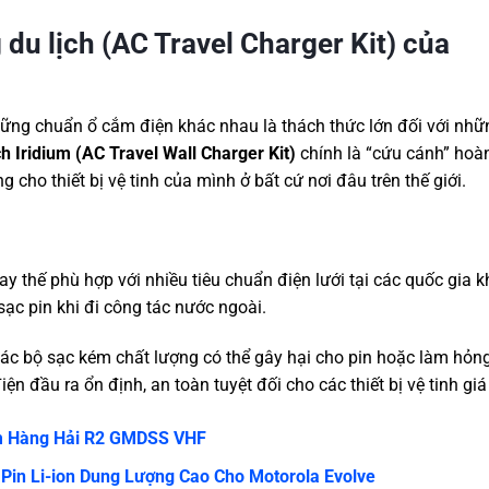
du lịch (AC Travel Charger Kit) của
hững chuẩn ổ cắm điện khác nhau là thách thức lớn đối với nhữ
ch Iridium (AC Travel Wall Charger Kit)
chính là “cứu cánh” hoà
 cho thiết bị vệ tinh của mình ở bất cứ nơi đâu trên thế giới.
y thế phù hợp với nhiều tiêu chuẩn điện lưới tại các quốc gia 
sạc pin khi đi công tác nước ngoài.
c bộ sạc kém chất lượng có thể gây hại cho pin hoặc làm hỏn
đầu ra ổn định, an toàn tuyệt đối cho các thiết bị vệ tinh giá 
m Hàng Hải R2 GMDSS VHF
in Li-ion Dung Lượng Cao Cho Motorola Evolve