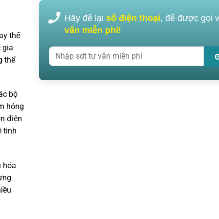
Hãy để lại
số điện thoại
, để được gọi 
vấn miễn phí!
ay thế
 gia
g thể
ác bộ
àm hỏng
n điện
 tinh
u hóa
đựng
iều