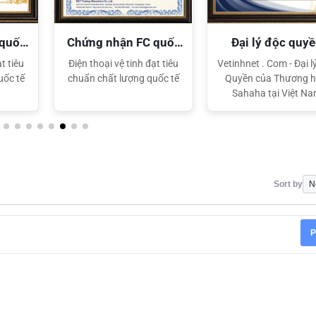
 quốc
Chứng nhận FC quốc
Đại lý độc quy
tế
Sahaha
t tiêu
Điện thoại vệ tinh đạt tiêu
Vetinhnet . Com - Đại l
uốc tế
chuẩn chất lượng quốc tế
Quyền của Thương h
Sahaha tại Việt N
Sort by
P