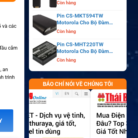
APX6000, APX7000,
Còn hàng
APX8000, SRX2200
Pin CS-MKT594TW
Motorola Cho Bộ Đàm
5 và các
Astro Saber, MX1000,
Còn hàng
MX2000, MX3000
Pin CS-MHT220TW
p đầu cắm
Motorola Cho Bộ Đàm
MT700, HT210, HT220,
Còn hàng
MT500
, an
h trình
BÁO CHÍ NÓI VỀ CHÚNG TÔI
Y