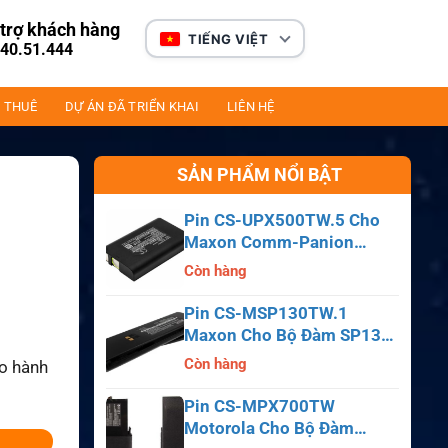
trợ khách hàng
TIẾNG VIỆT
40.51.444
 THUÊ
DỰ ÁN ĐÃ TRIỂN KHAI
LIÊN HỆ
SẢN PHẨM NỔI BẬT
Pin CS-UPX500TW.5 Cho
Maxon Comm-Panion
CP0150, CP0511, CP0515
Còn hàng
Pin CS-MSP130TW.1
Maxon Cho Bộ Đàm SP130,
SP140, SP150, SL55
Còn hàng
ảo hành
Pin CS-MPX700TW
Motorola Cho Bộ Đàm