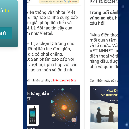
và
tư