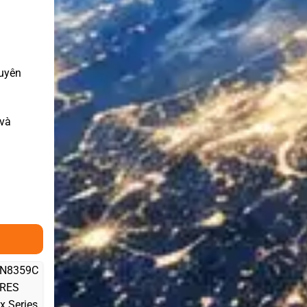
huyên
 và