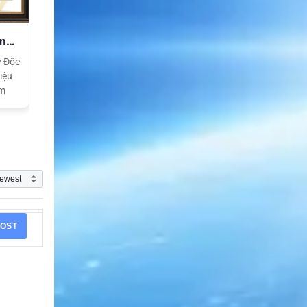
ền
ý Độc
iệu
am
OST