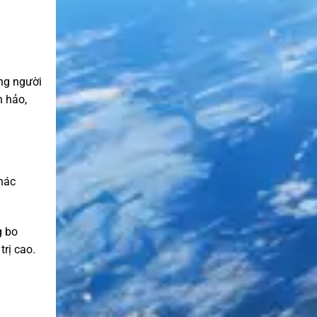
ng người
n hảo,
khác
g bo
trị cao.