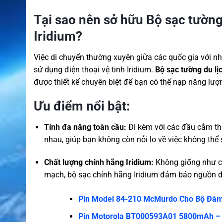
Tại sao nên sở hữu Bộ sạc tường 
Iridium?
Việc di chuyển thường xuyên giữa các quốc gia với n
sử dụng điện thoại vệ tinh Iridium.
Bộ sạc tường du lị
được thiết kế chuyên biệt để bạn có thể nạp năng lượng
Ưu điểm nổi bật:
Tính đa năng toàn cầu:
Đi kèm với các đầu cắm tha
nhau, giúp bạn không còn nỗi lo về việc không thể 
Chất lượng chính hãng Iridium:
Không giống như cá
mạch, bộ sạc chính hãng Iridium đảm bảo nguồn điện 
Pin Model 84-210 McMurdo Cho Bộ Đà
Pin Motorola BT000593A01 5800mAh – P