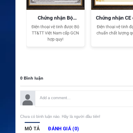
quyền
Chứng nhận Bộ
Chứng nhận CE
TT&TT
tế
ại lý Độc
Điện thoại vệ tinh được Bộ
Điện thoại vệ tinh đạ
ng hiệu
TT&TT Việt Nam cấp GCN
chuẩn chất lượng q
t Nam
hợp quy!
0 Bình luận
Chưa có bình luận nào. Hãy là người đầu tiên!
MÔ TẢ
ĐÁNH GIÁ (0)