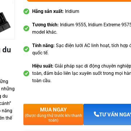
Hãng sản xuất:
Iridium
Tương thích:
Iridium 9555, Iridium Extreme 957
model khác.
Tính năng:
Sạc điện lưới AC linh hoạt, tích hợ
g du
quốc tế.
Hiệu suất:
Giải pháp sạc di động chuyên nghiệp
toàn, đảm bảo liên lạc xuyên suốt trong mọi hàn
toàn cầu.
hững
i những
g du
 cánh”
MUA NGAY
p năng
TƯ VẤN NGA
(Được dùng thử trước khi thanh
ên thế
toán)