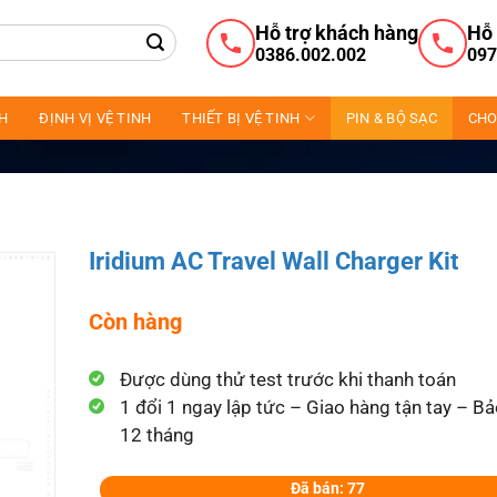
Hỗ trợ khách hàng
Hỗ 
0386.002.002
097
NH
ĐỊNH VỊ VỆ TINH
THIẾT BỊ VỆ TINH
PIN & BỘ SẠC
CHO
Iridium AC Travel Wall Charger Kit
Còn hàng
Được dùng thử test trước khi thanh toán
1 đổi 1 ngay lập tức – Giao hàng tận tay – B
12 tháng
Đã bán: 77