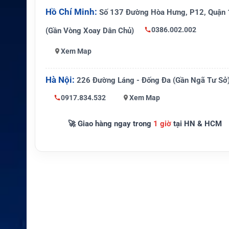
Hồ Chí Minh:
Số 137 Đường Hòa Hưng, P12, Quận 
Số kênh
16 kênh
0386.002.002
(Gần Vòng Xoay Dân Chủ)
Số vùng
1 vùng
Xem Map
Khoảng cách kênh
6,25 / 12,5 / 25 kHz
Bộ mã hóa giọng nói
AMBE+2
Hà Nội:
226 Đường Láng - Đống Đa (Gần Ngã Tư Sở
0917.834.532
Xem Map
Số nút lập trình
3
Công suất âm thanh
1 W
🚀 Giao hàng ngay trong
1 giờ
tại HN & HCM
CNB950EV2 Li-ion 1.8
Pin
h
Điện áp
7,4 V
Thời lượng analog
Khoảng 16,5 giờ
Thời lượng digital
Khoảng 19,5 giờ