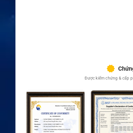
Chứng nhận
ATEX
Mức bảo vệ Ex
II 2G Ex ib IIC T4 Gb
Khu vực sử dụng
Zone 1 và Zone 2
Chuẩn hàng hải
EN 60945
Cấp bảo vệ
IP68
Khả năng ngâm nước
2 m trong 4 giờ
Chứng
Độ bền
MIL-STD-810 C/D/E/F
Được kiểm chứng & cấp ph
Nhiệt độ hoạt động
-20°C đến +40°C
Nhiệt độ bảo quản
-40°C đến +85°C
Kích thước
138 × 60 × 38 mm
Trọng lượng
Khoảng 435 g