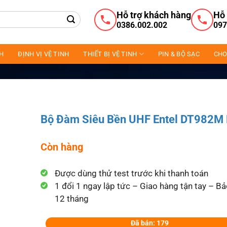
Hỗ trợ khách hàng
Hỗ 
0386.002.002
097
NH
ĐỊNH VỊ VỆ TINH
THIẾT BỊ VỆ TINH
PIN & BỘ SẠC
CHO
Bộ Đàm Siêu Bền UHF Entel DT982M
Còn hàng
Được dùng thử test trước khi thanh toán
1 đổi 1 ngay lập tức – Giao hàng tận tay – B
12 tháng
Đã bán: 179