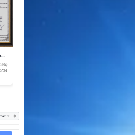
ộ
Chứng nhận CE quốc
Chứng nhận FC qu
tế
tế
c Bộ
Điện thoại vệ tinh đạt tiêu
Điện thoại vệ tinh đạt ti
 GCN
chuẩn chất lượng quốc tế
chuẩn chất lượng quốc 