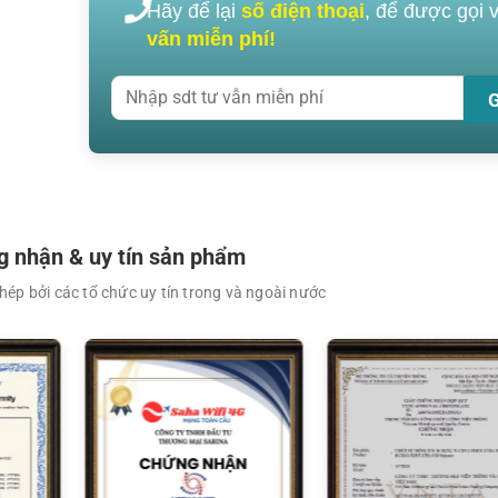
Hãy để lại
số điện thoại
, để được gọi 
vấn miễn phí!
XEM CHI TIẾT
 nhận & uy tín sản phẩm
ép bởi các tổ chức uy tín trong và ngoài nước