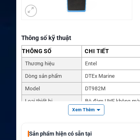
Thông số kỹ thuật
THÔNG SỐ
CHI TIẾT
Thương hiệu
Entel
Dòng sản phẩm
DTEx Marine
Model
DT982M
Loại thiết bị
Bộ đàm UHF không màn
Xem Thêm
Dải tần
UHF 450–470 MHz
Chế độ hoạt động
Analog và DMR
Sản phẩm hiện có sẵn tại
Công suất phát
1 W