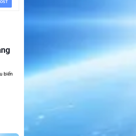
OST
àng
u biển