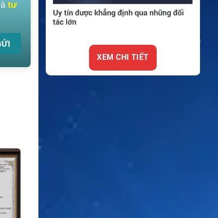
và
tư
XEM CHI TIẾT
XEM CHI 