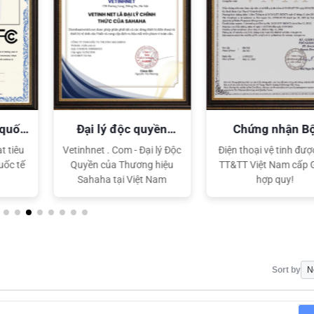
 quốc
Đại lý độc quyền
Chứng nhận B
Sahaha
TT&TT
t tiêu
Vetinhnet . Com - Đại lý Độc
Điện thoại vệ tinh đượ
uốc tế
Quyền của Thương hiệu
TT&TT Việt Nam cấp
Sahaha tại Việt Nam
hợp quy!
Sort by