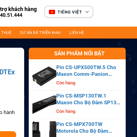
trợ khách hàng
TIẾNG VIỆT
40.51.444
 THUÊ
DỰ ÁN ĐÃ TRIỂN KHAI
LIÊN HỆ
SẢN PHẨM NỔI BẬT
Pin CS-UPX500TW.5 Cho
 DTEx
Maxon Comm-Panion
CP0150, CP0511, CP0515
Còn hàng
Pin CS-MSP130TW.1
Maxon Cho Bộ Đàm SP130,
SP140, SP150, SL55
Còn hàng
ảo hành
Pin CS-MPX700TW
Motorola Cho Bộ Đàm