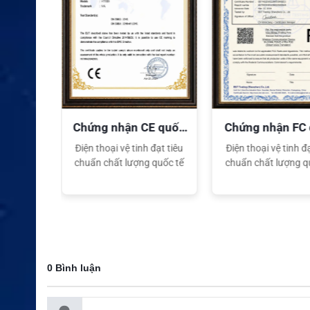
Khóa phím
Có
Nút giám sát kênh
Có thể lập trình
Lập trình trên tàu
Có
Smart Speech Tailorin
Có
g
Kiểm tra phụ kiện
Có
n Bộ
Chứng nhận CE quốc
Chứng nhận FC
tế
tế
h được Bộ
Điện thoại vệ tinh đạt tiêu
Điện thoại vệ tinh đạ
Cổng phụ kiện
Mạ vàng, có khóa
cấp GCN
chuẩn chất lượng quốc tế
chuẩn chất lượng q
0 Bình luận