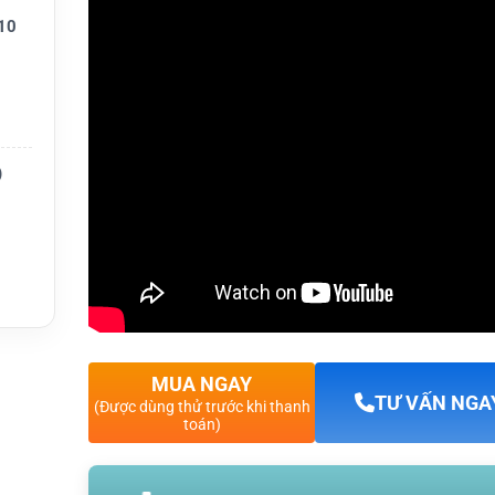
10
)
00 mA
MUA NGAY
TƯ VẤN NGA
(Được dùng thử trước khi thanh
toán)