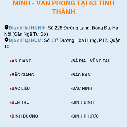
MINH - VĂN PHÒNG TẠI 63 TỈNH
THÀNH
Địa chỉ tại Hà Nội:
Số 226 Đường Láng, Đống Đa, Hà
Nội (Gần Ngã Tư Sở)
Địa chỉ tại HCM:
Số 137 Đường Hòa Hưng, P12, Quận
10
AN GIANG
BÀ RỊA - VŨNG TÀU
BẮC GIANG
BẮC KẠN
BẠC LIÊU
BẮC NINH
BẾN TRE
BÌNH ĐỊNH
BÌNH DƯƠNG
BÌNH PHƯỚC