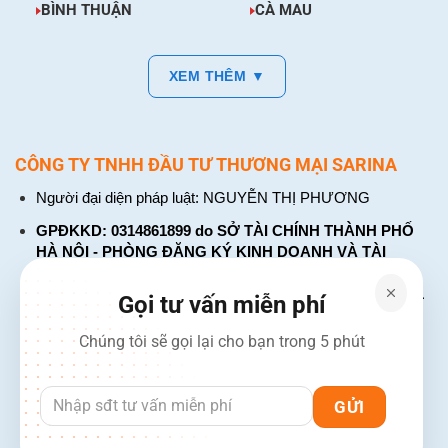
BÌNH THUẬN
CÀ MAU
XEM THÊM ▼
CÔNG TY TNHH ĐẦU TƯ THƯƠNG MẠI SARINA
Người đại diện pháp luật: NGUYỄN THỊ PHƯƠNG
GPĐKKD: 0314861899 do SỞ TÀI CHÍNH THÀNH PHỐ
HÀ NỘI - PHÒNG ĐĂNG KÝ KINH DOANH VÀ TÀI
CHÍNH DOANH NGHIỆP cấp. Đăng ký lần đầu: ngày 26
tháng 01 năm 2018. Đăng ký thay đổi lần thứ: 4, ngày 31
Gọi tư vấn miễn phí
tháng 03 năm 2026
Chúng tôi sẽ gọi lại cho bạn trong 5 phút
226 Đường Láng, Đống Đa, Hà Nội
137 Đường Hòa Hưng, Phường 12, Quận 10, TP. Hồ Chí
Minh
Hotline: 1900 2106 - 0386 001 001