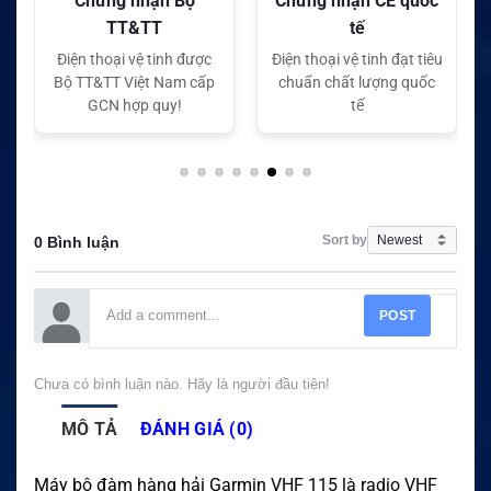
nhận Bộ
Chứng nhận CE quốc
Chứng nhận FC 
&TT
tế
tế
vệ tinh được
Điện thoại vệ tinh đạt tiêu
Điện thoại vệ tinh đạ
iệt Nam cấp
chuẩn chất lượng quốc
chuẩn chất lượng
p quy!
tế
tế
Sort by
0 Bình luận
POST
Chưa có bình luận nào. Hãy là người đầu tiên!
MÔ TẢ
ĐÁNH GIÁ (0)
Máy bộ đàm hàng hải Garmin VHF 115 là radio VHF