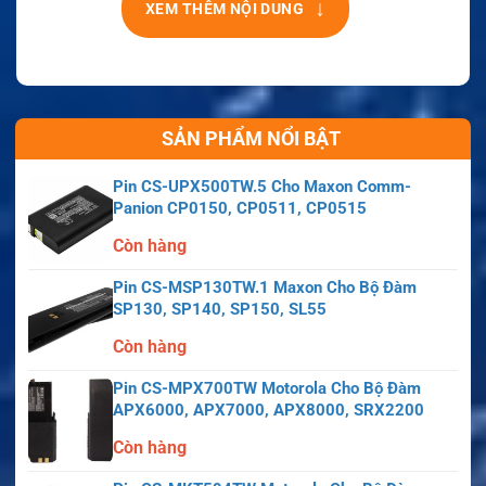
↓
XEM THÊM NỘI DUNG
SẢN PHẨM NỔI BẬT
Pin CS-UPX500TW.5 Cho Maxon Comm-
Panion CP0150, CP0511, CP0515
Còn hàng
Pin CS-MSP130TW.1 Maxon Cho Bộ Đàm
SP130, SP140, SP150, SL55
Còn hàng
Pin CS-MPX700TW Motorola Cho Bộ Đàm
APX6000, APX7000, APX8000, SRX2200
Còn hàng