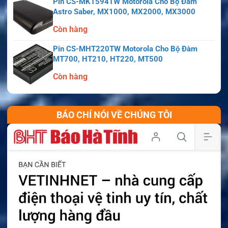
Pin CS-MKT594TW Motorola Cho Bộ Đàm
Astro Saber, MX1000, MX2000, MX3000
Còn hàng
Pin CS-MHT220TW Motorola Cho Bộ Đàm
MT700, HT210, HT220, MT500
Còn hàng
BÁO CHÍ NÓI VỀ CHÚNG TÔI