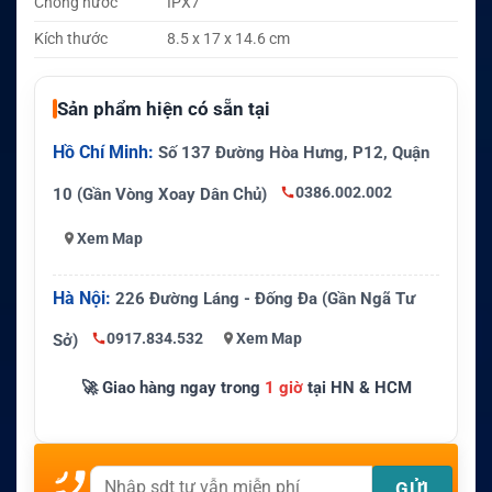
Chống nước
IPX7
Kích thước
8.5 x 17 x 14.6 cm
Sản phẩm hiện có sẵn tại
Hồ Chí Minh:
Số 137 Đường Hòa Hưng, P12, Quận
0386.002.002
10 (Gần Vòng Xoay Dân Chủ)
Xem Map
Hà Nội:
226 Đường Láng - Đống Đa (Gần Ngã Tư
0917.834.532
Xem Map
Sở)
🚀 Giao hàng ngay trong
1 giờ
tại HN & HCM