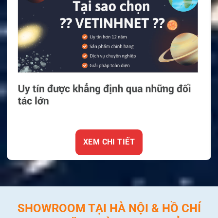
XEM CHI TIẾT
SHOWROOM TẠI HÀ NỘI & HỒ CHÍ