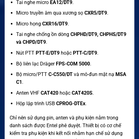
Tai nghe micro
EA12/DT9
.
Micro truyền âm qua xương sọ
CXR5/DT9
.
Micro họng
CXR16/DT9
.
Tai nghe chống ồn dòng
CHPHD/DT9, CHPHS/DT9
và CHPD/DT9
.
Nút PTT
PTT-E/DT9
hoặc
PTT-C/DT9
.
Bộ liên lạc Dräger
FPS-COM 5000
.
Bộ micro/PTT
C-C550/DT
và mô-đun mặt nạ
MSA
C1
.
Anten VHF
CAT420
hoặc
CAT420S
.
Hộp lập trình USB
CPROG-DTEx
.
Chỉ nên sử dụng pin, anten và phụ kiện nằm trong
danh sách được Entel phê duyệt. Thiết bị có cơ chế
kiểm tra phụ kiện khi kết nối nhằm hạn chế sử dụng