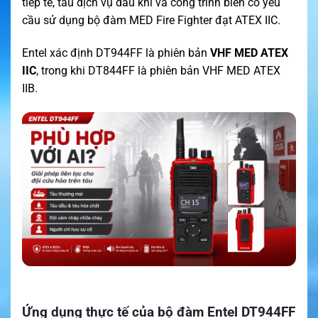
tiếp tế, tàu dịch vụ dầu khí và công trình biển có yêu
cầu sử dụng bộ đàm MED Fire Fighter đạt ATEX IIC.
Entel xác định DT944FF là phiên bản
VHF MED ATEX
IIC
, trong khi DT844FF là phiên bản VHF MED ATEX
IIB.
Ứng dụng thực tế của bộ đàm Entel DT944FF