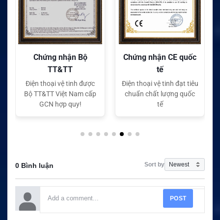
ận Bộ
Chứng nhận CE quốc
Chứng nhận FC qu
T
tế
tế
tinh được
Điện thoại vệ tinh đạt tiêu
Điện thoại vệ tinh đạt t
 Nam cấp
chuẩn chất lượng quốc
chuẩn chất lượng qu
quy!
tế
tế
Sort by
0 Bình luận
POST