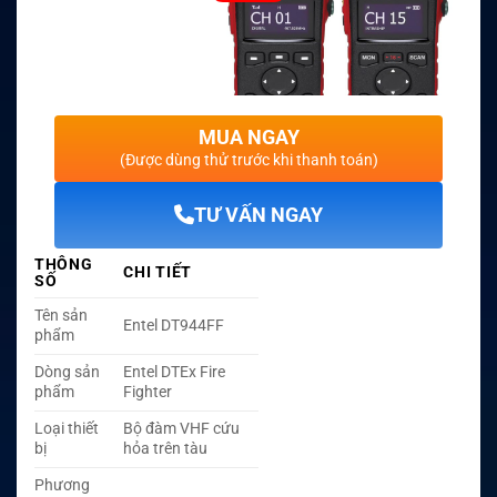
MUA NGAY
(Được dùng thử trước khi thanh toán)
TƯ VẤN NGAY
THÔNG
CHI TIẾT
SỐ
Tên sản
Entel DT944FF
phẩm
Dòng sản
Entel DTEx Fire
phẩm
Fighter
Loại thiết
Bộ đàm VHF cứu
bị
hỏa trên tàu
Phương