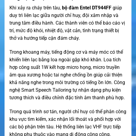
Khi xảy ra cháy trên tàu,
bộ đàm Entel DT944FF
giúp
duy trì liên lạc giữa người chỉ huy, đội xâm nhập và
trung tâm điều hành. Các thành viên có thể báo cáo vị
trí, mức độ khói, nhiệt độ, vật cản, tình trạng thiết bị
thở và hướng tiếp cận đám cháy.
Trong khoang máy, tiếng động cơ và máy móc có thể
khiến liên lạc bằng loa ngoài gặp khó khăn. Loa tích
hợp công suất 1W kết hợp micro họng, micro truyền
âm qua xương hoặc tai nghe chống ồn giúp cải thiện
khả năng nghe trong môi trường có tiếng ồn lớn. Công
nghệ Smart Speech Tailoring tự nhận dạng phụ kiện
tương thích và điều chỉnh đặc tính âm thanh phù hợp.
Trong quá trình sơ tán, người chỉ huy có thể phân công
khu vực tìm kiếm, xác nhận lối thoát và phối hợp với
các bộ phận trên tàu. Hệ thống liên lạc VHF trực tiếp
không phụ thuộc vào mạng di động công cộng.