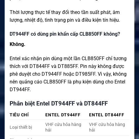
Thời lượng thực tế thay đổi theo tần suất phát, âm
lượng, nhiệt độ, tình trạng pin và điều kiện tín hiệu.
DT944FF có dùng pin khẩn cấp CLB850FF không?
Không.
Entel xác nhận pin dùng một lần CLB850FF chỉ tương
thích với DT844FF và DT885FF. Pin này không được
phê duyệt cho DT944FF hoặc DT985FF. Vì vậy, không
nên quảng cáo CLB850FF là phụ kiện dùng cho Entel
DT944FF.
Phân biệt Entel DT944FF và DT844FF
TIÊU CHÍ
ENTEL DT944FF
ENTEL DT844FF
VHF cứu hỏa hàng
VHF cứu hỏa hàng
Loại thiết bị
hải
hải