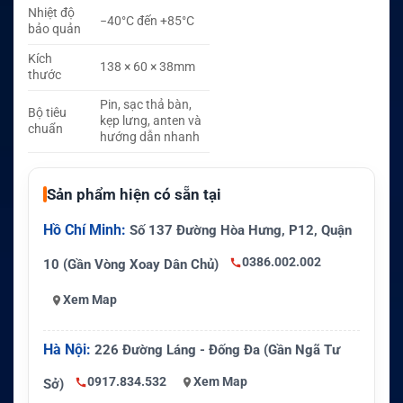
Nhiệt độ
−40°C đến +85°C
bảo quản
Kích
138 × 60 × 38mm
thước
Pin, sạc thả bàn,
Bộ tiêu
kẹp lưng, anten và
chuẩn
hướng dẫn nhanh
Sản phẩm hiện có sẵn tại
Hồ Chí Minh:
Số 137 Đường Hòa Hưng, P12, Quận
0386.002.002
10 (Gần Vòng Xoay Dân Chủ)
Xem Map
Hà Nội:
226 Đường Láng - Đống Đa (Gần Ngã Tư
0917.834.532
Xem Map
Sở)