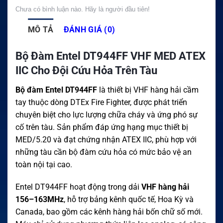
Chưa có bình luận nào. Hãy là người đầu tiên!
MÔ TẢ
ĐÁNH GIÁ (0)
Bộ Đàm Entel DT944FF VHF MED ATEX
IIC Cho Đội Cứu Hỏa Trên Tàu
Bộ đàm Entel DT944FF
là thiết bị VHF hàng hải cầm
tay thuộc dòng DTEx Fire Fighter, được phát triển
chuyên biệt cho lực lượng chữa cháy và ứng phó sự
cố trên tàu. Sản phẩm đáp ứng hạng mục thiết bị
MED/5.20 và đạt chứng nhận ATEX IIC, phù hợp với
những tàu cần bộ đàm cứu hỏa có mức bảo vệ an
toàn nội tại cao.
Entel DT944FF hoạt động trong dải
VHF hàng hải
156–163MHz
, hỗ trợ bảng kênh quốc tế, Hoa Kỳ và
Canada, bao gồm các kênh hàng hải bốn chữ số mới.