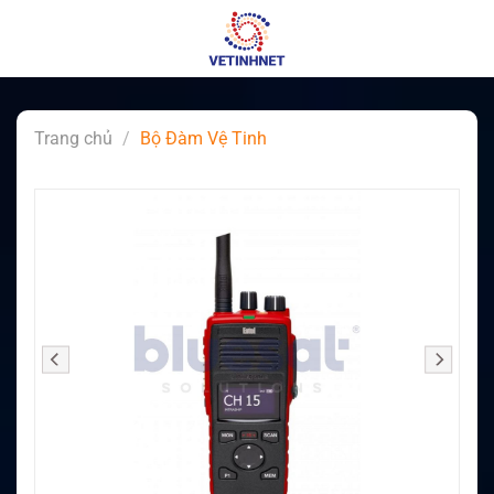
Skip
to
content
Trang chủ
/
Bộ Đàm Vệ Tinh