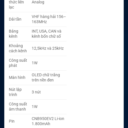
thức liên
Analog
lạc
VHF hàng hải 156–
Dải tần
163MHz
Bảng
INT, USA, CAN và
kênh
kênh bốn chữ số
Khoảng
12,5kHz và 25kHz
cách kênh
Công suất
1W
phát
OLED chữ trắng
Màn hình
trên nền đen
Nút lập
3 nút
trình
Công suất
1W
âm thanh
CNB950EV2 Li-ion
Pin
1.800mAh