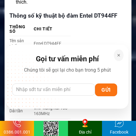
thích.
Thông số kỹ thuật bộ đàm Entel DT944FF
THÔNG
CHI TIẾT
SỐ
Tên sản
Entel DT944FF
phẩm
Dòng sản
Entel DTEx Fire
Gọi tư vấn miễn phí
phẩm
Fighter
Chúng tôi sẽ gọi lại cho bạn trong 5 phút
Loại thiết
Bộ đàm VHF cứu
bị
hỏa trên tàu
Phương
thức liên
Analog
lạc
VHF hàng hải 156–
Dải tần
163MHz
Bảng
INT, USA, CAN và
kênh
kênh bốn chữ số
0386.001.001
Địa chỉ
Facebook