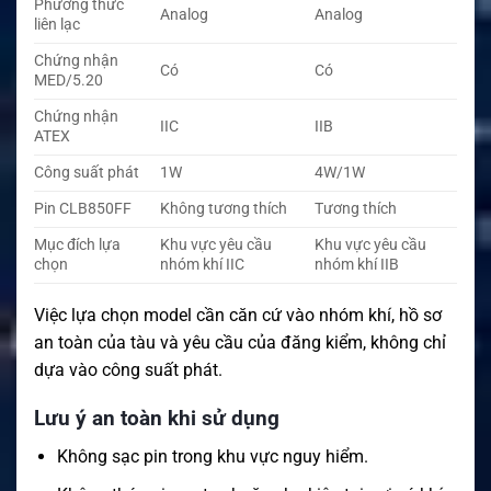
Phương thức
Analog
Analog
liên lạc
Chứng nhận
Có
Có
MED/5.20
Chứng nhận
IIC
IIB
ATEX
Công suất phát
1W
4W/1W
Pin CLB850FF
Không tương thích
Tương thích
Mục đích lựa
Khu vực yêu cầu
Khu vực yêu cầu
chọn
nhóm khí IIC
nhóm khí IIB
Việc lựa chọn model cần căn cứ vào nhóm khí, hồ sơ
an toàn của tàu và yêu cầu của đăng kiểm, không chỉ
dựa vào công suất phát.
Lưu ý an toàn khi sử dụng
Không sạc pin trong khu vực nguy hiểm.