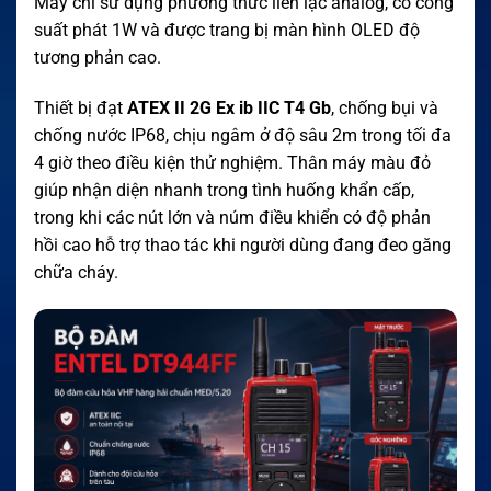
Máy chỉ sử dụng phương thức liên lạc analog, có công
suất phát 1W và được trang bị màn hình OLED độ
tương phản cao.
Thiết bị đạt
ATEX II 2G Ex ib IIC T4 Gb
, chống bụi và
chống nước IP68, chịu ngâm ở độ sâu 2m trong tối đa
4 giờ theo điều kiện thử nghiệm. Thân máy màu đỏ
giúp nhận diện nhanh trong tình huống khẩn cấp,
trong khi các nút lớn và núm điều khiển có độ phản
hồi cao hỗ trợ thao tác khi người dùng đang đeo găng
chữa cháy.