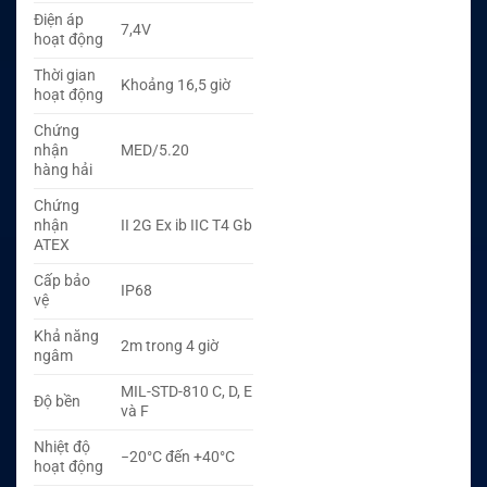
Điện áp
7,4V
hoạt động
Thời gian
Khoảng 16,5 giờ
hoạt động
Chứng
nhận
MED/5.20
hàng hải
Chứng
nhận
II 2G Ex ib IIC T4 Gb
ATEX
Cấp bảo
IP68
vệ
Khả năng
2m trong 4 giờ
ngâm
MIL-STD-810 C, D, E
Độ bền
và F
Nhiệt độ
−20°C đến +40°C
hoạt động