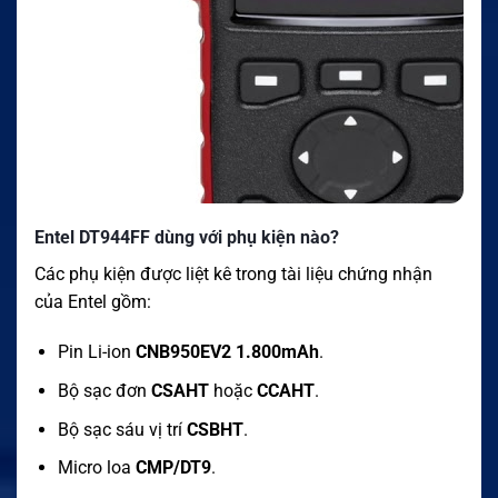
Entel DT944FF dùng với phụ kiện nào?
Các phụ kiện được liệt kê trong tài liệu chứng nhận
của Entel gồm:
Pin Li-ion
CNB950EV2 1.800mAh
.
Bộ sạc đơn
CSAHT
hoặc
CCAHT
.
Bộ sạc sáu vị trí
CSBHT
.
Micro loa
CMP/DT9
.