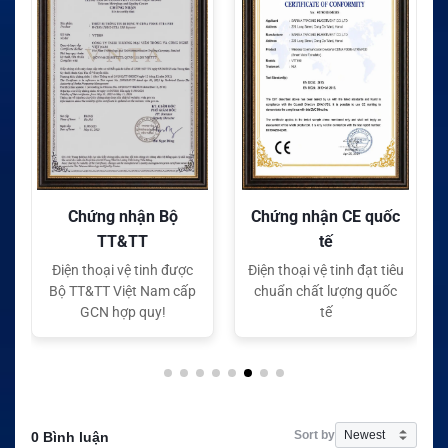
Bộ
Chứng nhận CE quốc
Chứng nhận FC quốc
tế
tế
 được
Điện thoại vệ tinh đạt tiêu
Điện thoại vệ tinh đạt tiêu
m cấp
chuẩn chất lượng quốc
chuẩn chất lượng quốc
tế
tế
Sort by
0 Bình luận