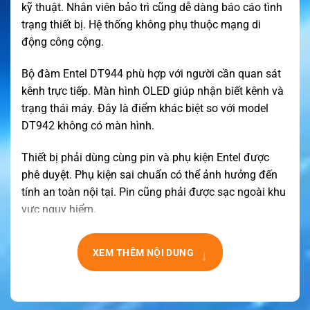
kỹ thuật. Nhân viên bảo trì cũng dễ dàng báo cáo tình
trạng thiết bị. Hệ thống không phụ thuộc mạng di
động công cộng.
Bộ đàm Entel DT944 phù hợp với người cần quan sát
kênh trực tiếp. Màn hình OLED giúp nhận biết kênh và
trạng thái máy. Đây là điểm khác biệt so với model
DT942 không có màn hình.
Thiết bị phải dùng cùng pin và phụ kiện Entel được
phê duyệt. Phụ kiện sai chuẩn có thể ảnh hưởng đến
tính an toàn nội tại. Pin cũng phải được sạc ngoài khu
vực nguy hiểm.
Ứng dụng thực tế của bộ đàm Entel DT944
↓
XEM THÊM NỘI DUNG
Bộ đàm Entel DT944 hỗ trợ liên lạc giữa buồng điều
khiển và nhân viên trên boong. Người dùng có thể trao
đổi về vận hành, bảo trì hoặc điều phối công việc.