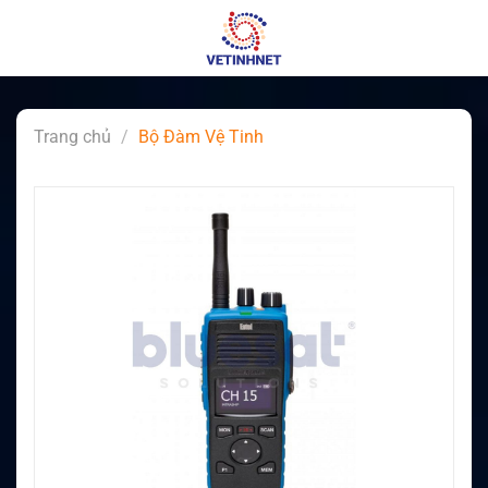
Skip
to
content
Trang chủ
/
Bộ Đàm Vệ Tinh