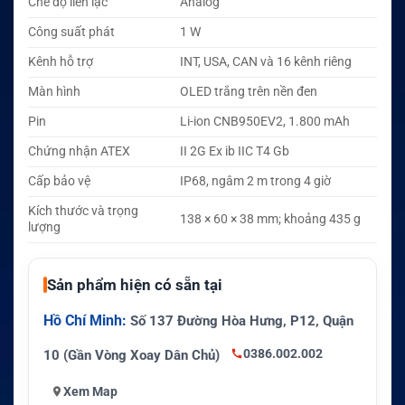
Chế độ liên lạc
Analog
Công suất phát
1 W
Kênh hỗ trợ
INT, USA, CAN và 16 kênh riêng
Màn hình
OLED trắng trên nền đen
Pin
Li-ion CNB950EV2, 1.800 mAh
Chứng nhận ATEX
II 2G Ex ib IIC T4 Gb
Cấp bảo vệ
IP68, ngâm 2 m trong 4 giờ
Kích thước và trọng
138 × 60 × 38 mm; khoảng 435 g
lượng
Sản phẩm hiện có sẵn tại
Hồ Chí Minh:
Số 137 Đường Hòa Hưng, P12, Quận
0386.002.002
10 (Gần Vòng Xoay Dân Chủ)
Xem Map