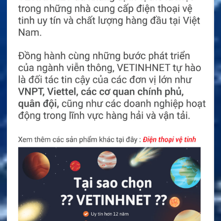
Bộ đàm Entel DT944 sử dụng pin Li-ion CNB950EV2
dung lượng 1.800 mAh. Thời gian hoạt động tham
khảo đạt 16,5 giờ. Kết quả được tính theo chu kỳ sử
dụng tiêu chuẩn.
Máy đáp ứng nhiều bài kiểm tra MIL-STD-810 C, D, E
và F. Các thử nghiệm liên quan đến rung, va đập và
thay đổi nhiệt độ. Thiết bị phù hợp với điều kiện làm
việc khắc nghiệt.
Cổng phụ kiện có cơ cấu khóa chắc chắn. Máy kiểm
tra loại phụ kiện đang kết nối. Công nghệ tối ưu âm
thanh sẽ điều chỉnh theo phụ kiện tương thích.
Bộ Đàm Di Động Icom F5022 VHF
Bộ Đàm Kỹ Thuật Số Dành Cho Ngành Dầu Khí
Motorola DP4801 Ex ATEX