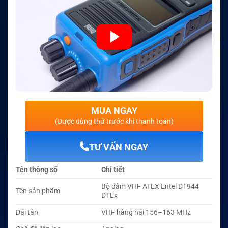
MUA NGAY
(Được dùng thử trước khi thanh toán)
TƯ VẤN NGAY
Tên thông số
Chi tiết
Bộ đàm VHF ATEX Entel DT944
Tên sản phẩm
DTEx
Dải tần
VHF hàng hải 156–163 MHz