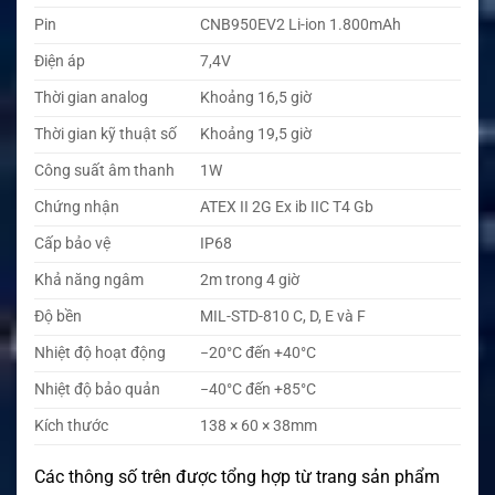
Pin
CNB950EV2 Li-ion 1.800mAh
Điện áp
7,4V
Thời gian analog
Khoảng 16,5 giờ
Thời gian kỹ thuật số
Khoảng 19,5 giờ
Công suất âm thanh
1W
Chứng nhận
ATEX II 2G Ex ib IIC T4 Gb
Cấp bảo vệ
IP68
Khả năng ngâm
2m trong 4 giờ
Độ bền
MIL-STD-810 C, D, E và F
Nhiệt độ hoạt động
−20°C đến +40°C
Nhiệt độ bảo quản
−40°C đến +85°C
Kích thước
138 × 60 × 38mm
Các thông số trên được tổng hợp từ trang sản phẩm