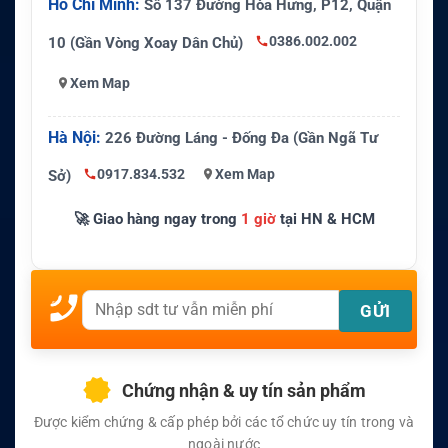
Hồ Chí Minh:
Số 137 Đường Hòa Hưng, P12, Quận
0386.002.002
10 (Gần Vòng Xoay Dân Chủ)
Xem Map
Hà Nội:
226 Đường Láng - Đống Đa (Gần Ngã Tư
0917.834.532
Xem Map
Sở)
🚀 Giao hàng ngay trong
1 giờ
tại HN & HCM
Chứng nhận & uy tín sản phẩm
Được kiểm chứng & cấp phép bởi các tổ chức uy tín trong và
ngoài nước