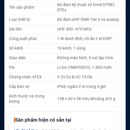
Bộ đàm kỹ thuật số Entel DT982
Tên sản phẩm
DTEx
Loại thiết bị
Bộ đàm UHF DMR Tier II và analog
Dải tần
UHF 400–470 MHz
Công suất phát
1 W danh định, tối đa 2 W EIRP
Số kênh
16 kênh, 1 vùng
Giao diện
Không màn hình, 3 nút lập trình
Pin
Li-ion CNB950EV2, 1.800 mAh
Chứng nhận ATEX
II 2G Ex ib IIC T4 Gb
Cấp bảo vệ
IP68, ngâm 2 m trong 4 giờ
Kích thước và trọng
138 × 60 × 38 mm; khoảng 435 g
lượng
Sản phẩm hiện có sẵn tại