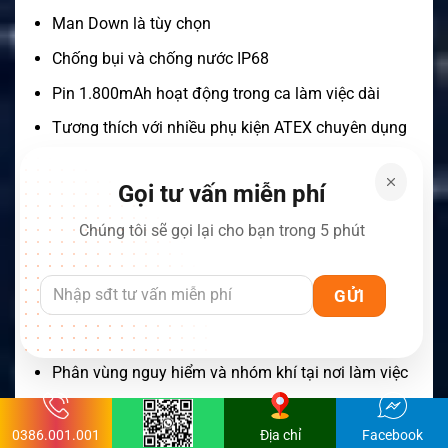
Man Down là tùy chọn
Chống bụi và chống nước IP68
Pin 1.800mAh hoạt động trong ca làm việc dài
Tương thích với nhiều phụ kiện ATEX chuyên dụng
Phù hợp với dầu khí, hóa chất, năng lượng và kho
nhiên liệu
Gọi tư vấn miễn phí
Chúng tôi sẽ gọi lại cho bạn trong 5 phút
Mua bộ đàm Entel DT982
Trước khi đặt mua, khách hàng nên kiểm tra:
Hệ thống đang sử dụng UHF 400–470MHz hay dải
tần khác
Phân vùng nguy hiểm và nhóm khí tại nơi làm việc
Yêu cầu chứng nhận ATEX hay IECEx
0386.001.001
Địa chỉ
Facebook
Số lượng kênh và nhóm liên lạc cần triển khai