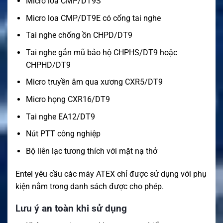
Micro loa CMP/DT9S
Micro loa CMP/DT9E có cổng tai nghe
Tai nghe chống ồn CHPD/DT9
Tai nghe gắn mũ bảo hộ CHPHS/DT9 hoặc
CHPHD/DT9
Micro truyền âm qua xương CXR5/DT9
Micro họng CXR16/DT9
Tai nghe EA12/DT9
Nút PTT công nghiệp
Bộ liên lạc tương thích với mặt nạ thở
Entel yêu cầu các máy ATEX chỉ được sử dụng với phụ
kiện nằm trong danh sách được cho phép.
Lưu ý an toàn khi sử dụng