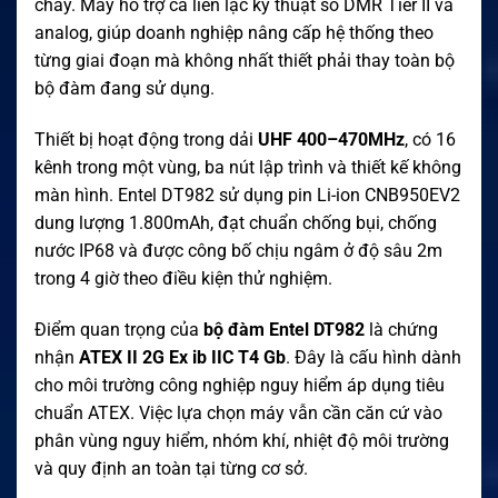
cháy. Máy hỗ trợ cả liên lạc kỹ thuật số DMR Tier II và
analog, giúp doanh nghiệp nâng cấp hệ thống theo
từng giai đoạn mà không nhất thiết phải thay toàn bộ
bộ đàm đang sử dụng.
Thiết bị hoạt động trong dải
UHF 400–470MHz
, có 16
kênh trong một vùng, ba nút lập trình và thiết kế không
màn hình. Entel DT982 sử dụng pin Li-ion CNB950EV2
dung lượng 1.800mAh, đạt chuẩn chống bụi, chống
nước IP68 và được công bố chịu ngâm ở độ sâu 2m
trong 4 giờ theo điều kiện thử nghiệm.
Điểm quan trọng của
bộ đàm Entel DT982
là chứng
nhận
ATEX II 2G Ex ib IIC T4 Gb
. Đây là cấu hình dành
cho môi trường công nghiệp nguy hiểm áp dụng tiêu
chuẩn ATEX. Việc lựa chọn máy vẫn cần căn cứ vào
phân vùng nguy hiểm, nhóm khí, nhiệt độ môi trường
và quy định an toàn tại từng cơ sở.