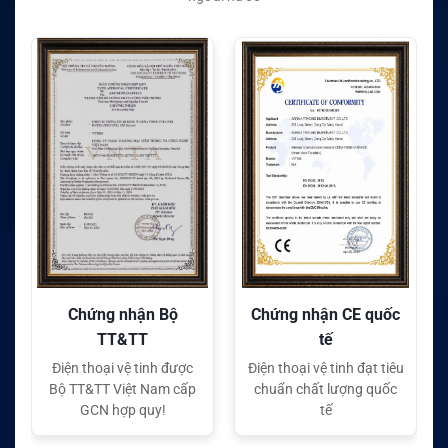
Bộ
Chứng nhận CE quốc
Chứng nhận FC quốc
tế
tế
 được
Điện thoại vệ tinh đạt tiêu
Điện thoại vệ tinh đạt tiêu
m cấp
chuẩn chất lượng quốc
chuẩn chất lượng quốc
!
tế
tế