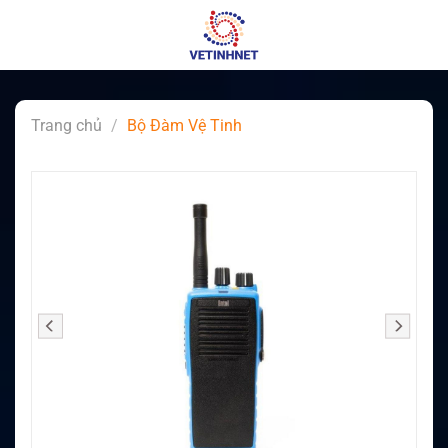
Skip
to
content
Trang chủ
/
Bộ Đàm Vệ Tinh