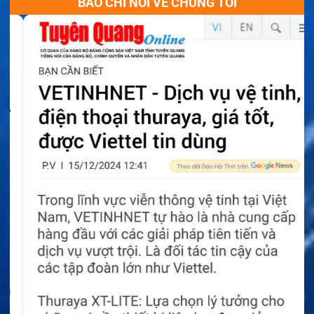
BÁO CHÍ NÓI VỀ CHÚNG TÔI
kênh DMR. Cấu hình này giúp tăng khả năng tổ chức
liên lạc. Hệ thống không nhất thiết phải dùng bộ lặp
cho mọi khu vực.
Ưu điểm nổi bật của bộ đàm Entel DT885U
Bộ đàm Entel DT885U kết hợp DMR và analog trong
cùng thiết bị. Doanh nghiệp có thể chuyển đổi hệ
thống mà không cần thay toàn bộ bộ đàm.
Máy hỗ trợ 99 kênh và 8 vùng. Cấu hình này phù hợp
với nhiều địa điểm hoặc nhóm làm việc. Người quản lý
dễ phân chia kênh theo nhiệm vụ.
Màn hình OLED hiển thị chữ trắng trên nền đen. Nội
dung dễ quan sát trong nhiều điều kiện ánh sáng. Giao
diện có thể được lập trình theo nhu cầu vận hành.
Bộ đàm Entel DT885U đạt IP68. Thiết bị chịu ngâm ở
độ sâu 2 m trong 4 giờ. Máy cũng đáp ứng các thử