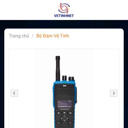
Skip
to
content
Trang chủ
/
Bộ Đàm Vệ Tinh