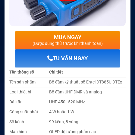
MUA NGAY
(Được dùng thử trước khi thanh toán)
TƯ VẤN NGAY
Tên thông số
Chi tiết
Tên sản phẩm
Bộ đàm kỹ thuật số Entel DT885U DTEx
Loại thiết bị
Bộ đàm UHF DMR và analog
Dải tần
UHF 450–520 MHz
Công suất phát
4 W hoặc 1 W
Số kênh
99 kênh, 8 vùng
Màn hình
OLED độ tương phản cao