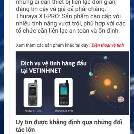
nghiệm MIL-STD-810 C, D, E và F.
Pin CNB950EV2 sử dụng công nghệ Li-ion với dung
lượng 1.800 mAh. Thời gian dùng tham khảo đạt 13,5
giờ ở chế độ analog. Chế độ DMR có thể đạt khoảng
16,5 giờ.
Cổng phụ kiện được mạ vàng để hạn chế ăn mòn. Cơ
cấu khóa giúp đầu nối được cố định chắc chắn. Máy
còn kiểm tra phụ kiện trước khi cho phép sử dụng.
Loa công suất 1 W cung cấp âm thanh rõ và lớn. Công
nghệ xử lý âm thanh tối ưu theo phụ kiện đang kết nối.
Bộ Đàm Công Nghiệp Entel DT925 DTEx DMR
Digital
Bộ Đàm Kỹ Thuật Số VHF Motorola DP2600