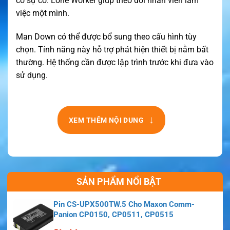
có sự cố. Lone Worker giúp theo dõi nhân viên làm
việc một mình.
Man Down có thể được bổ sung theo cấu hình tùy
chọn. Tính năng này hỗ trợ phát hiện thiết bị nằm bất
thường. Hệ thống cần được lập trình trước khi đưa vào
sử dụng.
Máy phải dùng cùng pin và phụ kiện ATEX được phê
duyệt. Phụ kiện không đúng chuẩn có thể ảnh hưởng
↓
XEM THÊM NỘI DUNG
đến tính an toàn nội tại.
Ứng dụng thực tế của bộ đàm Entel DT885U
Trong nhà máy hóa chất, bộ đàm Entel DT885U giúp
kết nối các nhóm vận hành. Nhân viên có thể báo cáo
SẢN PHẨM NỔI BẬT
tình trạng thiết bị ngay tại hiện trường.
Pin CS-UPX500TW.5 Cho Maxon Comm-
Tại khu vực năng lượng, máy hỗ trợ phối hợp giữa vận
Panion CP0150, CP0511, CP0515
hành và bảo trì. Công suất 4 W phù hợp với phạm vi