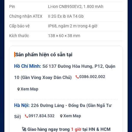
Pin
Li-ion CNB950EV2, 1.800 mAh
Chứng nhận ATEX
II 2G Ex ib IIA T4 Gb
Cấp bảo vệ
IP68, ngâm 2 m trong 4 giờ
Kích thước
138 × 60 × 38 mm
Sản phẩm hiện có sẵn tại
Hồ Chí Minh:
Số 137 Đường Hòa Hưng, P12, Quận
0386.002.002
10 (Gần Vòng Xoay Dân Chủ)
Xem Map
Hà Nội:
226 Đường Láng - Đống Đa (Gần Ngã Tư
0917.834.532
Xem Map
Sở)
🚀 Giao hàng ngay trong
1 giờ
tại HN & HCM