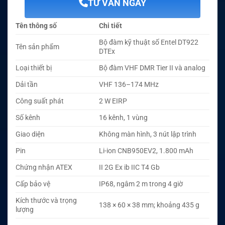
TƯ VẤN NGAY
Tên thông số
Chi tiết
Bộ đàm kỹ thuật số Entel DT922
Tên sản phẩm
DTEx
Loại thiết bị
Bộ đàm VHF DMR Tier II và analog
Dải tần
VHF 136–174 MHz
Công suất phát
2 W EIRP
Số kênh
16 kênh, 1 vùng
Giao diện
Không màn hình, 3 nút lập trình
Pin
Li-ion CNB950EV2, 1.800 mAh
Chứng nhận ATEX
II 2G Ex ib IIC T4 Gb
Cấp bảo vệ
IP68, ngâm 2 m trong 4 giờ
Kích thước và trọng
138 × 60 × 38 mm; khoảng 435 g
lượng