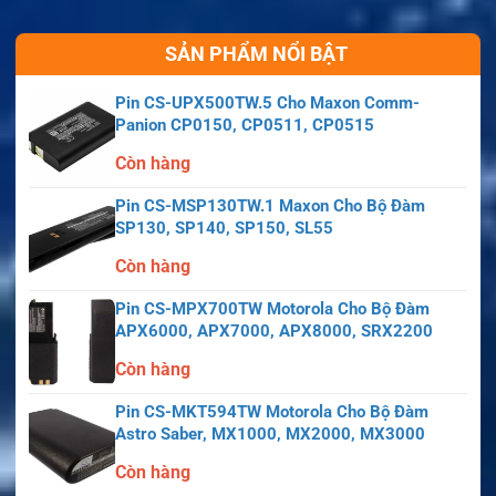
SẢN PHẨM NỔI BẬT
Pin CS-UPX500TW.5 Cho Maxon Comm-
Panion CP0150, CP0511, CP0515
Còn hàng
Pin CS-MSP130TW.1 Maxon Cho Bộ Đàm
SP130, SP140, SP150, SL55
Còn hàng
Pin CS-MPX700TW Motorola Cho Bộ Đàm
APX6000, APX7000, APX8000, SRX2200
Còn hàng
Pin CS-MKT594TW Motorola Cho Bộ Đàm
Astro Saber, MX1000, MX2000, MX3000
Còn hàng