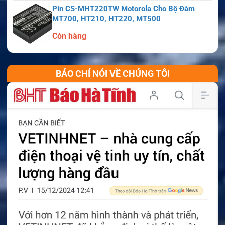
Pin CS-MHT220TW Motorola Cho Bộ Đàm
MT700, HT210, HT220, MT500
Còn hàng
BÁO CHÍ NÓI VỀ CHÚNG TÔI