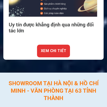
XEM CHI TIẾT
SHOWROOM TẠI HÀ NỘI & HỒ CHÍ
MINH - VĂN PHÒNG TẠI 63 TỈNH
THÀNH