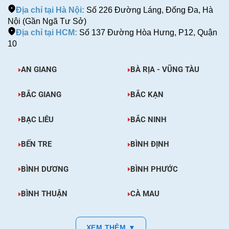
Địa chỉ tại Hà Nội:
Số 226 Đường Láng, Đống Đa, Hà
Nội (Gần Ngã Tư Sở)
Địa chỉ tại HCM:
Số 137 Đường Hòa Hưng, P12, Quận
10
AN GIANG
BÀ RỊA - VŨNG TÀU
BẮC GIANG
BẮC KẠN
BẠC LIÊU
BẮC NINH
BẾN TRE
BÌNH ĐỊNH
BÌNH DƯƠNG
BÌNH PHƯỚC
BÌNH THUẬN
CÀ MAU
XEM THÊM ▼