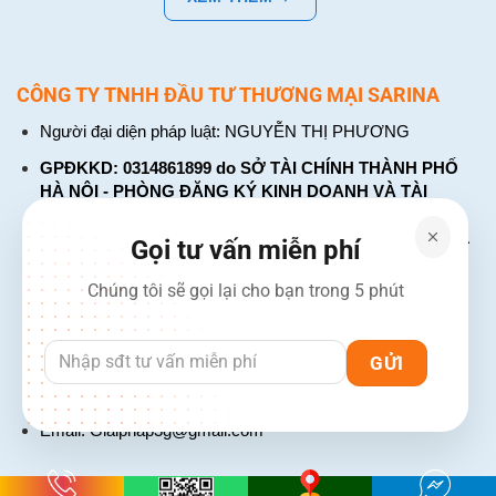
CÔNG TY TNHH ĐẦU TƯ THƯƠNG MẠI SARINA
Người đại diện pháp luật: NGUYỄN THỊ PHƯƠNG
GPĐKKD: 0314861899 do SỞ TÀI CHÍNH THÀNH PHỐ
HÀ NỘI - PHÒNG ĐĂNG KÝ KINH DOANH VÀ TÀI
CHÍNH DOANH NGHIỆP cấp. Đăng ký lần đầu: ngày 26
tháng 01 năm 2018. Đăng ký thay đổi lần thứ: 4, ngày 31
Gọi tư vấn miễn phí
tháng 03 năm 2026
Chúng tôi sẽ gọi lại cho bạn trong 5 phút
226 Đường Láng, Đống Đa, Hà Nội
137 Đường Hòa Hưng, Phường 12, Quận 10, TP. Hồ Chí
Minh
Hotline: 1900 2106 - 0386 001 001
Email:
Giaiphap3g@gmail.com