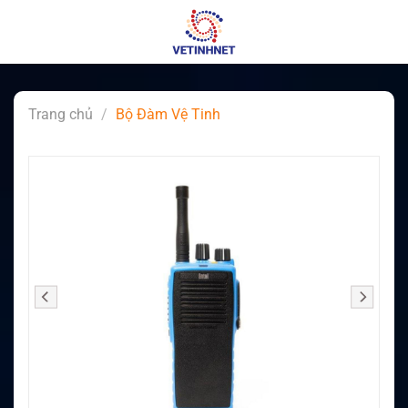
Skip
to
content
Trang chủ
/
Bộ Đàm Vệ Tinh