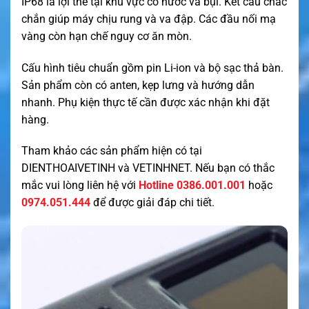
IP68 là lợi thế tại khu vực có nước và bụi. Kết cấu chắc
chắn giúp máy chịu rung và va đập. Các đầu nối mạ
vàng còn hạn chế nguy cơ ăn mòn.
Cấu hình tiêu chuẩn gồm pin Li-ion và bộ sạc thả bàn.
Sản phẩm còn có anten, kẹp lưng và hướng dẫn
nhanh. Phụ kiện thực tế cần được xác nhận khi đặt
hàng.
Tham khảo các sản phẩm hiện có tại
DIENTHOAIVETINH
và
VETINHNET
. Nếu bạn có thắc
mắc vui lòng liên hệ với
Hotline 0386.001.001
hoặc
0974.051.444
để được giải đáp chi tiết.