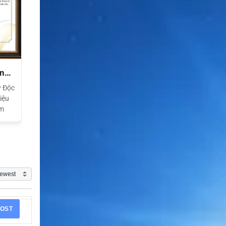
ền
ý Độc
iệu
am
OST