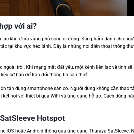
hợp với ai?
n lạc khi rời xa vùng phủ sóng di động. Sản phẩm dành cho ngư
 tác tại khu vực hẻo lánh. Đây là những nơi điện thoại thông th
 ngoài trời. Khi mạng mặt đất yếu, một kênh liên lạc vệ tinh sẽ 
iệu cơ bản để trao đổi thông tin cần thiết.
ốn tận dụng smartphone sẵn có. Người dùng không cần thao tá
i kết nối với thiết bị qua WiFi và ứng dụng hỗ trợ. Cách dùng n
a SatSleeve Hotspot
ne iOS hoặc Android thông qua ứng dụng Thuraya SatSleeve. 