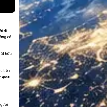
ời đi
ường có
rất hữu
c trên
ày quen
Người