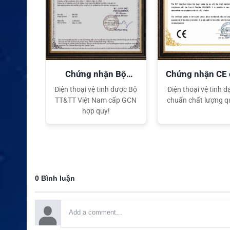
quyền
Chứng nhận Bộ
Chứng nhận CE
TT&TT
tế
ại lý Độc
Điện thoại vệ tinh được Bộ
Điện thoại vệ tinh đạ
ng hiệu
TT&TT Việt Nam cấp GCN
chuẩn chất lượng q
t Nam
hợp quy!
0 Bình luận