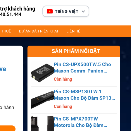
trợ khách hàng
TIẾNG VIỆT
40.51.444
 THUÊ
DỰ ÁN ĐÃ TRIỂN KHAI
LIÊN HỆ
SẢN PHẨM NỔI BẬT
Pin CS-UPX500TW.5 Cho
eve
Maxon Comm-Panion
CP0150, CP0511, CP0515
Còn hàng
Pin CS-MSP130TW.1
Maxon Cho Bộ Đàm SP130,
SP140, SP150, SL55
Còn hàng
ảo hành
Pin CS-MPX700TW
Motorola Cho Bộ Đàm