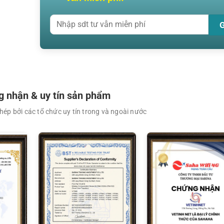
XEM CHI TIẾT
XEM CHI TIẾT
 nhận & uy tín sản phẩm
ép bởi các tổ chức uy tín trong và ngoài nước