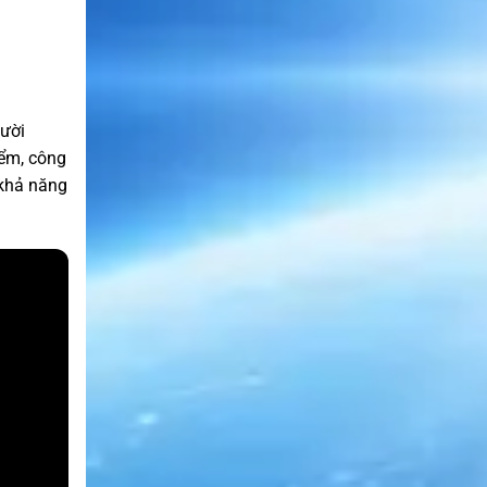
gười
iểm, công
 khả năng