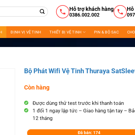
Hỗ trợ khách hàng
Hỗ 
0386.002.002
097
NH
ĐỊNH VỊ VỆ TINH
THIẾT BỊ VỆ TINH
PIN & BỘ SẠC
CHO
Bộ Phát Wifi Vệ Tinh Thuraya SatSle
Còn hàng
Được dùng thử test trước khi thanh toán
1 đổi 1 ngay lập tức – Giao hàng tận tay – B
12 tháng
Đã bán: 174