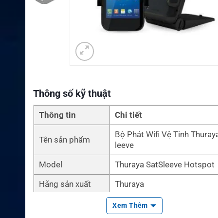
Thông số kỹ thuật
Thông tin
Chi tiết
Bộ Phát Wifi Vệ Tinh Thuray
Tên sản phẩm
leeve
Model
Thuraya SatSleeve Hotspot
Hãng sản xuất
Thuraya
Thiết bị hotspot vệ tinh cho
Xem Thêm
Loại sản phẩm
phone