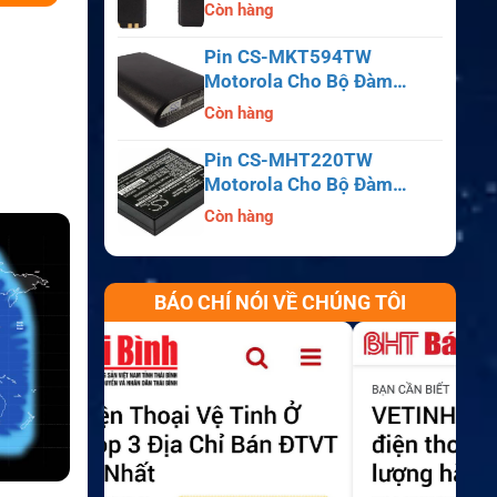
APX6000, APX7000,
Còn hàng
APX8000, SRX2200
Pin CS-MKT594TW
Motorola Cho Bộ Đàm
Astro Saber, MX1000,
Còn hàng
MX2000, MX3000
Pin CS-MHT220TW
Motorola Cho Bộ Đàm
MT700, HT210, HT220,
Còn hàng
MT500
BÁO CHÍ NÓI VỀ CHÚNG TÔI