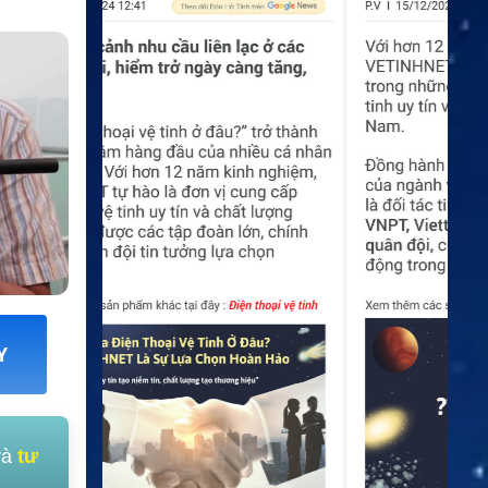
Y
và
tư