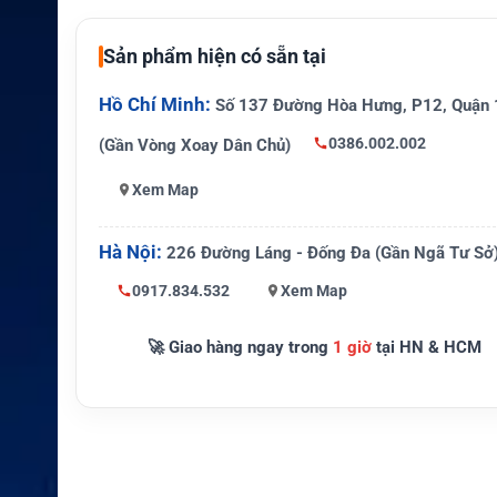
Mạng hỗ trợ
Thuraya
Sản phẩm hiện có sẵn tại
Thiết bị tương thí
Smartphone iOS và Android
ch
Hồ Chí Minh:
Số 137 Đường Hòa Hưng, P12, Quận 
0386.002.002
(Gần Vòng Xoay Dân Chủ)
Kích thước
142 x 69 x 38 mm
Xem Map
Trọng lượng
290g
Pin
Li-ion 3.7V, 2440mAh
Hà Nội:
226 Đường Láng - Đống Đa (Gần Ngã Tư Sở
Tính năng quan tr
Gọi thoại, SMS, dữ liệu vệ ti
0917.834.532
Xem Map
ọng
i, GPS
🚀 Giao hàng ngay trong
1 giờ
tại HN & HCM