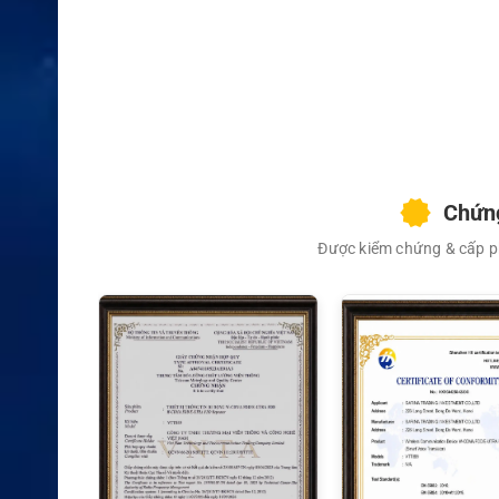
XEM CHI TIẾT
Chứng
Được kiểm chứng & cấp ph