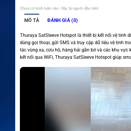
Chưa có bình luận nào. Hãy là người đầu tiên!
MÔ TẢ
ĐÁNH GIÁ (0)
Thuraya SatSleeve Hotspot là thiết bị kết nối vệ tin
dùng gọi thoại, gửi SMS và truy cập dữ liệu vệ tinh t
tác vùng xa, cứu hộ, hàng hải gần bờ và các khu vực 
kết nối qua WiFi, Thuraya SatSleeve Hotspot giúp smar