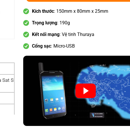
Kích thước
: 150mm x 80mm x 25mm
Trọng lượng
: 190g
Kết nối mạng
: Vệ tinh Thuraya
Cổng sạc
: Micro-USB
a Sat S
 smart