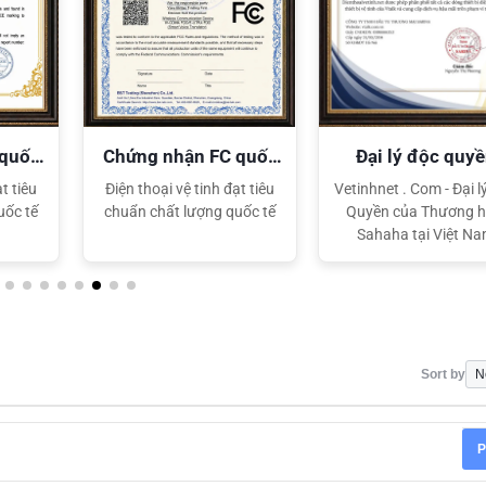
 quốc
Chứng nhận FC quốc
Đại lý độc quy
tế
Sahaha
t tiêu
Điện thoại vệ tinh đạt tiêu
Vetinhnet . Com - Đại l
uốc tế
chuẩn chất lượng quốc tế
Quyền của Thương h
Sahaha tại Việt N
Sort by
P